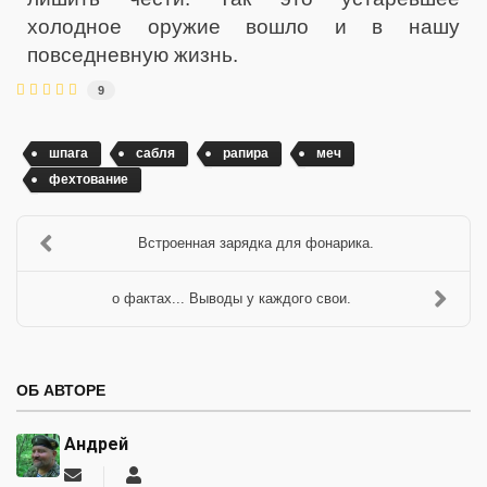
холодное оружие вошло и в нашу
повседневную жизнь.
9
шпага
сабля
рапира
меч
фехтование
Встроенная зарядка для фонарика.
о фактах... Выводы у каждого свои.
ОБ АВТОРЕ
Андрей
Подписаться
Андрей