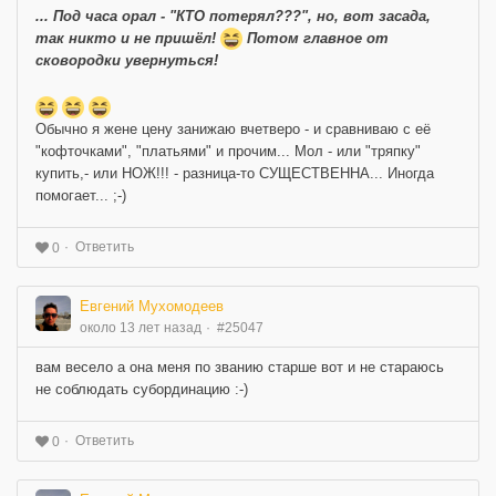
... Под часа орал - "КТО потерял???", но, вот засада,
так никто и не пришёл!
Потом главное от
сковородки увернуться!
Обычно я жене цену занижаю вчетверо - и сравниваю с её
"кофточками", "платьями" и прочим... Мол - или "тряпку"
купить,- или НОЖ!!! - разница-то СУЩЕСТВЕННА... Иногда
помогает... ;-)
Ответить
0
Евгений Мухомодеев
около 13 лет назад
#25047
вам весело а она меня по званию старше вот и не стараюсь
не соблюдать субординацию :-)
Ответить
0