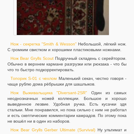
Нож - секретка "Smith & Wesson"
Небольшой, лёгкий нож.
С громким свистком и хорошими пластиковыми ножнами.
Нож Bear Grylls Scout
Подручный складень с серейтором.
Обычно в верхнем кармане разгрузки или рюкзака - что бы
что то быстро подкорректировать.
Топорик S-01 с чехлом
Маленький секач, честно говоря -
чаще рублю дома рёбрышки для шашлыков.
Нож Выживальщика "Diversant-2SR"
Один из самых
неоднозначных ножей коллекции. Большое и хорошо
выведенное лезвие. Удобная ручка. Есть кусачки здя
стальки. Мне понравился, но пока сильно с ним не работал
и есть скептические комментарии камрадов. По этому пока
не вошёл ни в один из наборов.
Нож Bear Grylls Gerber Ultimate (Survival)
Ну ультимат и