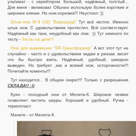
ультимат - с серейтором. Большой, надёжный, толстый...
Для меня - великоват. Обычно использую более короткие и
широкие клинки. Но нож-хоризма!!! Неустоял :))
Штык-нож М-9 (16) "Барракуда"
Тут всё честно. Именно
штык нож. С удовольствием протестил. Всё соответствует.
Надёжный как танк, неудобный как лом. :)) Тут немного по
тесту -
Тесты на даче!!!
Нож для выживания "SR-Трансформер"
А вот этот тут не
случайно - часто и с удовольствием кидаю в рюкзак. висит
что бы быстро взять. Надёжный, удобный, шикарно
выведен. Но требует ,как и всякий нож, осторожности!!!
Почитайте коменты!!!
Тут находится... В общем секрет!!! Только с разрешения
СКЛАДА!! :))
Куян - походный нож от Мелита-К. Широкое лезвие
позволяет чистить шкуры. Хороший и удобный. Ручка -
термопласт.
Мачете - от Мелита-К.