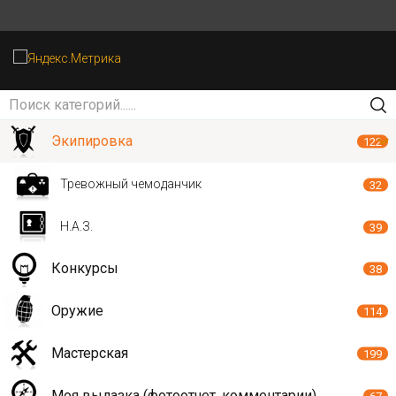
Экипировка
122
Тревожный чемоданчик
32
Н.А.З.
39
Конкурсы
38
Оружие
114
Мастерская
199
Моя вылазка (фотоотчет, комментарии)