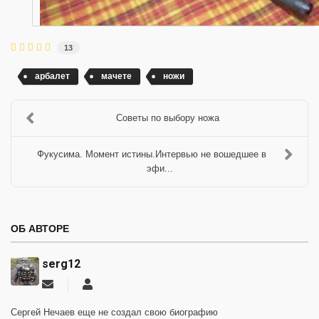
13
арбалет
мачете
ножи
Советы по выбору ножа
Фукусима. Момент истины.Интервью не вошедшее в
эфи...
ОБ АВТОРЕ
serg12
Подписаться
serg12
на
обновление
Сергей Нечаев еще не создал свою биографию