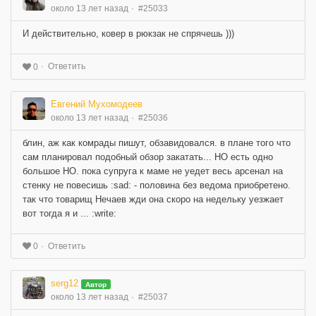
около 13 лет назад
#25033
И действительно, ковер в рюкзак не спрячешь )))
Ответить
0
Евгений Мухомодеев
около 13 лет назад
#25036
блин, аж как комрады пишут, обзавидовался. в плане того что
сам планировал подобный обзор закатать... НО есть одно
большое НО. пока супруга к маме не уедет весь арсенал на
стенку не повесишь :sad: - половина без ведома приобретено.
так что товарищ Нечаев жди она скоро на недельку уезжает
вот тогда я и ... :write:
Ответить
0
serg12
Автор
около 13 лет назад
#25037