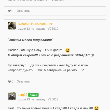
Ответить
0
Виталий Выживальщик
около 13 лет назад
#25010
"стенка моего тщеславия"
Нагнал большую жабу... Ох и давит...
В общем секрет!!! Только с разрешения СКЛАДА!! :))
Ну завернул!!! Делись секретом - а-то буду всю ночь
напролет думать... :bu: А завтра-же на работу... :-*
Ответить
0
serg12
Автор
около 13 лет назад
#25011
Нет! Это тайна только меня и Склада!!! Склада и меня!!!