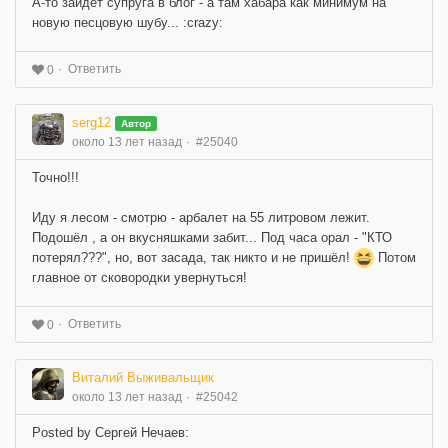
А-то зайдет супруга в блог - а там хабара как минимум на
новую песцовую шубу... :crazy:
Ответить
0
serg12
Автор
около 13 лет назад
#25040
Точно!!!
Иду я лесом - смотрю - арбалет на 55 литровом лежит.
Подошёл , а он вкусняшками забит... Под часа орал - "КТО
потерял???", но, вот засада, так никто и не пришёл!
Потом
главное от сковородки увернуться!
Ответить
0
Виталий Выживальщик
около 13 лет назад
#25042
Posted by Сергей Нечаев: