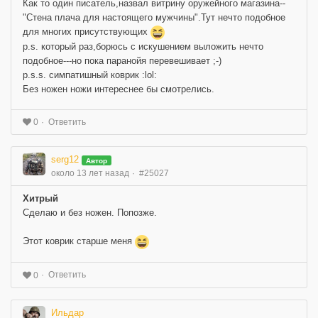
Как то один писатель,назвал витрину оружейного магазина--
"Стена плача для настоящего мужчины".Тут нечто подобное
для многих присутствующих
p.s. который раз,борюсь с искушением выложить нечто
подобное---но пока паранойя перевешивает ;-)
p.s.s. симпатишный коврик :lol:
Без ножен ножи интереснее бы смотрелись.
Ответить
0
serg12
Автор
около 13 лет назад
#25027
Хитрый
Сделаю и без ножен. Попозже.
Этот коврик старше меня
Ответить
0
Ильдар