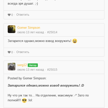
всегда зря душат. ;-)
Ответить
0
Gomer Simpson
около 13 лет назад
#25014
Затарился однако,можно взвод вооружить!
Ответить
0
serg12
Автор
около 13 лет назад
#25015
Posted by Gomer Simpson:
Затарился однако,можно взвод вооружить! :D
Ну что уж так то... На отделение, максимум :-* Зато по
полной!!!
:lol: