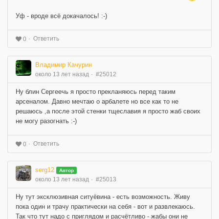
Уф - вроде всё докачалось! :-)
Ответить
0
Владимир Качурин
около 13 лет назад
#25012
Ну блин Сергеечь я просто прекланяюсь перед таким
арсеналом. Давно мечтаю о арбалете но все как то не
решаюсь ,а после этой стенки тщеславия я просто жаб своих
не могу разогнать :-)
Ответить
0
serg12
Автор
около 13 лет назад
#25013
Ну тут эксклюзивная ситуёвина - есть возможность. Живу
пока один и трачу практически на себя - вот и развлекаюсь.
Так что тут надо с приглядом и расчётливо - жабы они не