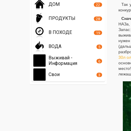
ДОМ
Так 
22
конкур
ПРОДУКТЫ
Снач
28
НАЗа,
Запас
В ПОХОДЕ
19
выжив
нужен
ВОДА
(дальш
5
разбр
Выживай -
30л о
6
Информация
основ
место
Свои
лежащ
3