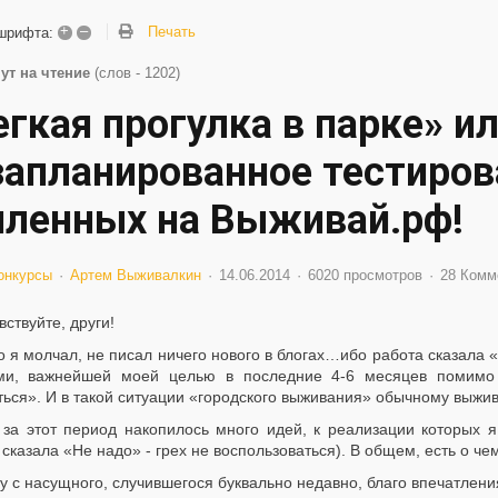
+
–
Печать
шрифта:
ут на чтение
(слов - 1202)
егкая прогулка в парке» и
запланированное тестиров
пленных на Выживай.рф!
онкурсы
Артем Выживалкин
14.06.2014
6020 просмотров
28 Комм
вствуйте, други!
о я молчал, не писал ничего нового в блогах…ибо работа сказала 
ми, важнейшей моей целью в последние 4-6 месяцев помимо 
ться». И в такой ситуации «городского выживания» обычному выжи
 за этот период накопилось много идей, к реализации которых я
сказала «Не надо» - грех не воспользоваться). В общем, есть о чем
у с насущного, случившегося буквально недавно, благо впечатлен