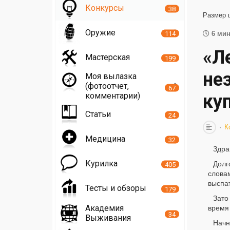
Конкурсы
38
Размер 
Оружие
114
6 мин
«Л
Мастерская
199
не
Моя вылазка
(фотоотчет,
67
комментарии)
ку
Статьи
24
К
Медицина
32
Здра
Курилка
Долг
405
слова
выспа
Тесты и обзоры
179
Зато
Академия
время 
34
Выживания
Начн