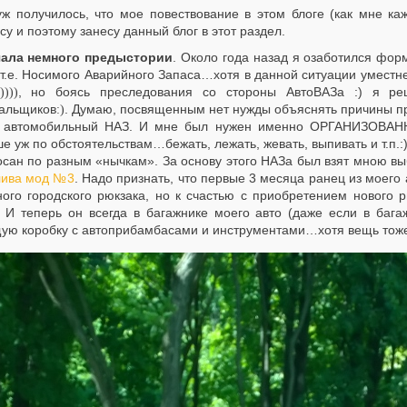
уж получилось, что мое повествование в этом блоге (как мне ка
су и поэтому занесу данный блог в этот раздел.
ала немного предыстории
. Около года назад я озаботился 
 т.е. Носимого Аварийного Запаса…хотя в данной ситуации уместн
, но боясь преследования со стороны АвтоВАЗа :) я ре
:))))
альщиков
. Думаю, посвященным нет нужды объяснять причины пр
:)
 автомобильный НАЗ. И мне был нужен именно ОРГАНИЗОВАН
е уж по обстоятельствам…бежать, лежать, жевать, выпивать и т.п.:
осан по разным «нычкам». За основу этого НАЗа был взят мною 
лива мод №3
. Надо признать, что первые 3 месяца ранец из моего
ного городского рюкзака, но к счастью с приобретением нового 
! И теперь он всегда в багажнике моего авто (даже если в бага
ую коробку с автоприбамбасами и инструментами…хотя вещь тоже