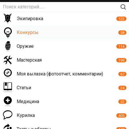
Экипировка
122
Конкурсы
38
Оружие
114
Мастерская
199
Моя вылазка (фотоотчет, комментарии)
67
Статьи
24
Медицина
32
Курилка
405