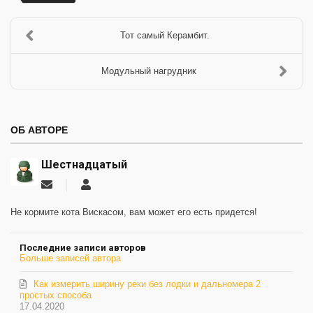
Тот самый Керамбит.
Модульный нагрудник
ОБ АВТОРЕ
Шестнадцатый
Подписаться
Шестнадцатый
на
обновление
Не кормите кота Вискасом, вам может его есть придется!
автора
Последние записи авторов
Больше записей автора
Как измерить ширину реки без лодки и дальномера 2
простых способа
17.04.2020