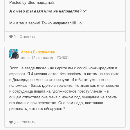
Posted by Шестнадцатый:
А с чего ты взял что не направлял? :-*
Мы в тебя верим! Точно направлял!!!! :lol:
Ответить
0
Артем Выживалкин
около 12 лет назад
#34831
Эххх...а везде писал - не берите вы с собой ножи-кредитки в
аэропорт. Я 4 месяца летал без проблем, а потом на транзите
в Домодедово меня и стопорнули. И в багаж уже нож не
положишь - багаж где-то в транзите. Не знаю как мне повезло
и сотрудница пошла на "должностное преступление" - в
общем отпустила она меня с ножом под обещание не возить
его больше при перелетах. Оно вам надо, постоянно
рисковать, что нож обнаружат?
Ответить
0