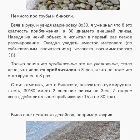
Немного про трубы и бинокли.
Взяв в руку, и увидя маркировку 8х30, я уже знал что 8 это
кратность приближения, а 30 диаметр внешней линзы.
Наведя на некий объект, я испытал в первый раз легкое
разочарование. Ожидал увидеть вместро метрового (по
субъективным впечатлениям) человека восьмиметрового
:))))
Только поняв что
приближение
это не
увеличение
, стало
ясно, что человек
приблизился
в 8 раз, и это не тоже что
стал крупнее в 8 раз.
Стоит отметить, что в биноклях, показатель суммируется.
т-есть, 30*60 имеет 2 внешние линзы по 3см. И скорее
всего, действительное приближение 15 а не 30 крат.
Было еще несколько девайсов, например коврик