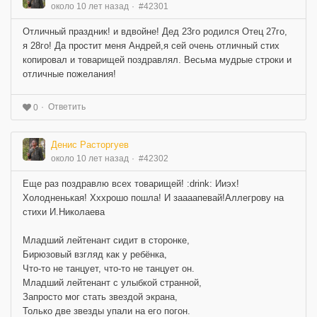
около 10 лет назад
#42301
Отличный праздник! и вдвойне! Дед 23го родился Отец 27го,
я 28го! Да простит меня Андрей,я сей очень отличный стих
копировал и товарищей поздравлял. Весьма мудрые строки и
отличные пожелания!
Ответить
0
Денис Расторгуев
около 10 лет назад
#42302
Еще раз поздравлю всех товарищей! :drink: Ииэх!
Холодненькая! Хххрошо пошла! И заааапевай!Аллегрову на
стихи И.Николаева
Младший лейтенант сидит в сторонке,
Бирюзовый взгляд как у ребёнка,
Что-то не танцует, что-то не танцует он.
Младший лейтенант с улыбкой странной,
Запросто мог стать звездой экрана,
Только две звезды упали на его погон.