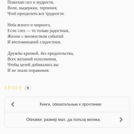
Пожелаю сил и мудрости,
Воли, выдержки, терпения,
Чтоб преодолеть все трудности.
Неба ясного и мирного,
Если слез — то только радостных,
Жизни с множеством событий
И воспоминаний сладостных.
Дружбы крепкой, без предательства,
Всех желаний исполнения,
Чтобы целей добивались вы
И не знали поражения.
©
http://pozdravok.ru/pozdravleniya/prazdniki/de
zashchitnikov-
otechestva/
9
Книги, обязательные к прочтению
Обновки: размер мал, да польза велика.