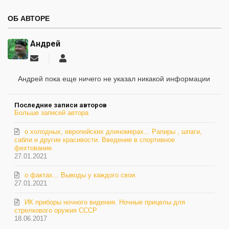
ОБ АВТОРЕ
Андрей
Подписаться
Андрей
на
обновление
Андрей пока еще ничего не указал никакой информации
автора
Последние записи авторов
Больше записей автора
о холодных, европейских длиномерах... Рапиры , шпаги,
сабли и другие красивости. Введение в спортивное
фехтование.
27.01.2021
о фактах... Выводы у каждого свои.
27.01.2021
ИК приборы ночного видения. Ночные прицелы для
стрелкового оружия СССР
18.06.2017