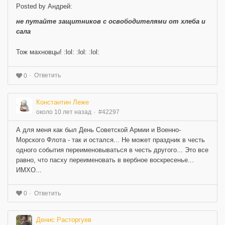
Posted by Андрей:
не путайте защитников с освободителями от хлеба и
сала
Тож махновцы! :lol: :lol: :lol:
Ответить
0
Константин Леже
около 10 лет назад
#42297
А для меня как был День Советской Армии и Военно-
Морского Флота - так и остался... Не может праздник в честь
одного события переименовываться в честь другого... Это все
равно, что пасху переименовать в вербное воскресенье...
ИМХО...
Ответить
0
Денис Расторгуев