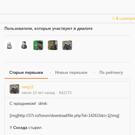
0
commen
Пользователи, которые участвуют в диалоге
Старые первыми
Новые первыми
По рейтингу
serg12
около 10 лет назад
#42275
С праздником! :drink:
[img]http://27r.ru/forum/download/file.php?id=142615&t=1[/img]
У
Соседа
стырил.