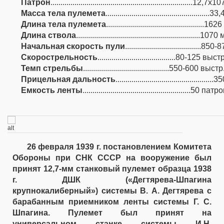
Патрон
.......................................................................12,7х1
Масса тела пулемета
....................................................3
Длина тела пулемета
.................................................1
Длина ствола
..............................................................107
Начальная скорость пули
......................................85
Скорострельность
.......................................80-125 в
Темп стрельбы
...........................................550-600 вы
Прицельная дальность
...............................................
Емкость ленты
......................................................50 пат
26 февраля 1939 г. постановлением Комитета
Обороны при СНК СССР на вооружение был
принят 12,7-мм станковый пулемет образца 1938
г. ДШК («Дегтярева-Шпагина
крупнокалиберный») системы В. А. Дегтярева с
барабанным приемником ленты системы Г. С.
Шпагина. Пулемет был принят на
универсальном станке системы И.Н.