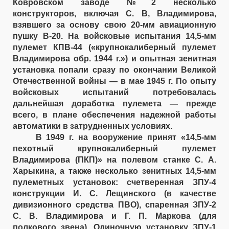
Ковровском заводе №2 несколько
конструкторов, включая С. В, Владимирова,
взявшего за основу свою 20-мм авиационную
пушку В-20. На войсковые испытания 14,5-мм
пулемет КПВ-44 («крупнокалиберный пулемет
Владимирова обр. 1944 г.») и опытная зенитная
установка попали сразу по окончании Великой
Отечественной войны — в мае 1945 г. По опыту
войсковых испытаний потребовалась
дальнейшая доработка пулемета — прежде
всего, в плане обеспечения надежной работы
автоматики в затрудненных условиях.
В 1949 г. на вооружение принят «14,5-мм
пехотный крупнокалиберный пулемет
Владимирова (ПКП)» на полевом станке С. А.
Харыкина, а также несколько зенитных 14,5-мм
пулеметных установок: счетверенная ЗПУ-4
конструкции И. С. Лещинского (в качестве
дивизионного средства ПВО), спаренная ЗПУ-2
С. В. Владимирова и Г. П. Маркова (для
полкового звена). Одиночную установку ЗПУ-1