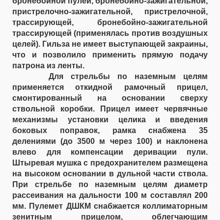
бронебойной пулей, бронебойно-зажигательной,
пристрелочно-зажигательной, пристрелочной,
трассирующей, бронебойно-зажигательной
трассирующей (применялась против воздушных
целей). Гильза не имеет выступающей закраины,
что и позволило применить прямую подачу
патрона из ленты.
Для стрельбы по наземным целям
применяется откидной рамочный прицел,
смонтированный на основании сверху
ствольной коробки. Прицел имеет червячные
механизмы установки целика и введения
боковых поправок, рамка снабжена 35
делениями (до 3500 м через 100) и наклонена
влево для компенсации деривации пули.
Штыревая мушка с предохранителем размещена
на высоком основании в дульной части ствола.
При стрельбе по наземным целям диаметр
рассеивания на дальности 100 м составлял 200
мм. Пулемет ДШКМ снабжается коллиматорным
зенитным прицелом, облегчающим