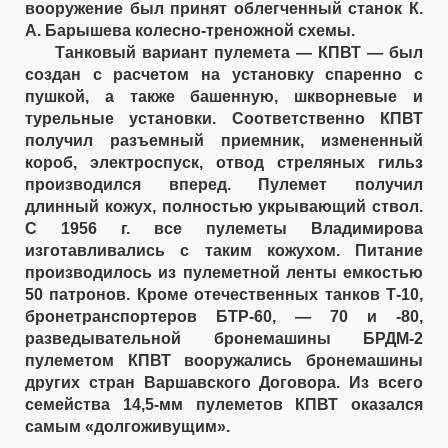
вооружение был принят облегченный станок К.
А. Барышева колесно-треножной схемы.
Танковый вариант пулемета — КПВТ — был
создан с расчетом на установку спаренно с
пушкой, а также башенную, шкворневые и
турельные установки. Соответственно КПВТ
получил разъемный приемник, измененный
короб, электроспуск, отвод стреляных гильз
производился вперед. Пулемет получил
длинный кожух, полностью укрывающий ствол.
С 1956 г. все пулеметы Владимирова
изготавливались с таким кожухом. Питание
производилось из пулеметной ленты емкостью
50 патронов. Кроме отечественных танков Т-10,
бронетранспортеров БТР-60, — 70 и -80,
разведывательной бронемашины БРДМ-2
пулеметом КПВТ вооружались бронемашины
других стран Варшавского Договора. Из всего
семейства 14,5-мм пулеметов КПВТ оказался
самым «долгоживущим».