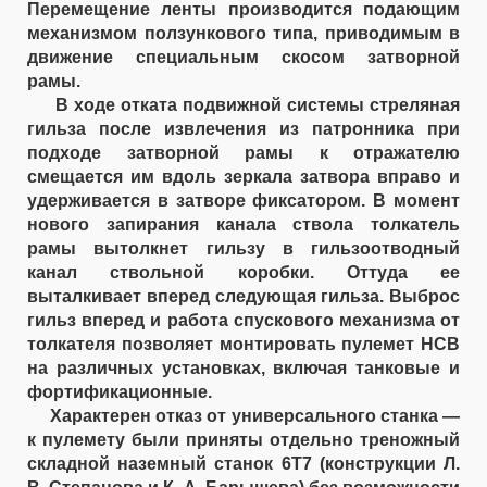
Перемещение ленты производится подающим
механизмом ползункового типа, приводимым в
движение специальным скосом затворной
рамы.
В ходе отката подвижной системы стреляная
гильза после извлечения из патронника при
подходе затворной рамы к отражателю
смещается им вдоль зеркала затвора вправо и
удерживается в затворе фиксатором. В момент
нового запирания канала ствола толкатель
рамы вытолкнет гильзу в гильзоотводный
канал ствольной коробки. Оттуда ее
выталкивает вперед следующая гильза. Выброс
гильз вперед и работа спускового механизма от
толкателя позволяет монтировать пулемет НСВ
на различных установках, включая танковые и
фортификационные.
Характерен отказ от универсального станка —
к пулемету были приняты отдельно треножный
складной наземный станок 6Т7 (конструкции Л.