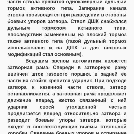
части ствола крепится однокамерный дульный
тормоз активного типа. Запирание канала
ствола производится при разведении в стороны
боевых упоров затвора. Ствол ДШК снабжался
дульным тормозом активного типа,
впоследствии замененным на плоский тормоз
также активного типа (такой дульный тормоз
использовался и на ДШК. а для танковых
модификаций стал основным).
Ведущим звеном автоматики является
затворная рама. Спереди в затворную раму
ввинчен шток газового поршня, в задней ее
части на стойке крепится ударник. При подходе
затвора к казенной части ствола, затвор
останавливается, а затворная рама продолжает
движение вперед, жестко связанный с ней
ударник своей утолщенной частью
продвигается вперед относительно затвора и
разводит боевые упоры затвора, которые
входят в соответствующие выемы ствольной
коробки. Сведение боевых упоров и отпирание