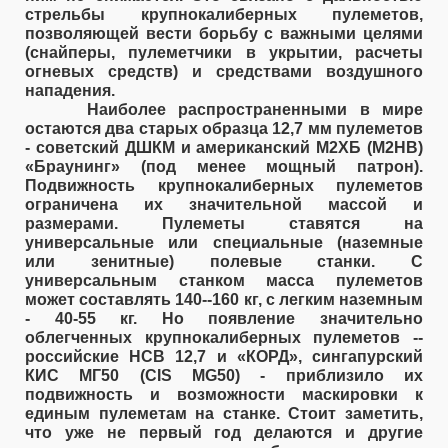
стрельбы крупнокалиберных пулеметов,
позволяющей вести борьбу с важными целями
(снайперы, пулеметчики в укрытии, расчеты
огневых средств) и средствами воздушного
нападения.
Наиболее распространенными в мире
остаются два старых образца 12,7 мм пулеметов
- советский ДШКМ и американский М2ХБ (M2HB)
«Браунинг» (под менее мощный патрон).
Подвижность крупнокалиберных пулеметов
ограничена их значительной массой и
размерами. Пулеметы ставятся на
универсальные или специальные (наземные
или зенитные) полевые станки. С
универсальным станком масса пулеметов
может составлять 140--160 кг, с легким наземным
- 40-55 кг. Но появление значительно
облегченных крупнокалиберных пулеметов --
российские НСВ 12,7 и «КОРД», сингапурский
КИС МГ50 (CIS MG50) - приблизило их
подвижность и возможности маскировки к
единым пулеметам на станке. Стоит заметить,
что уже не первый год делаются и другие