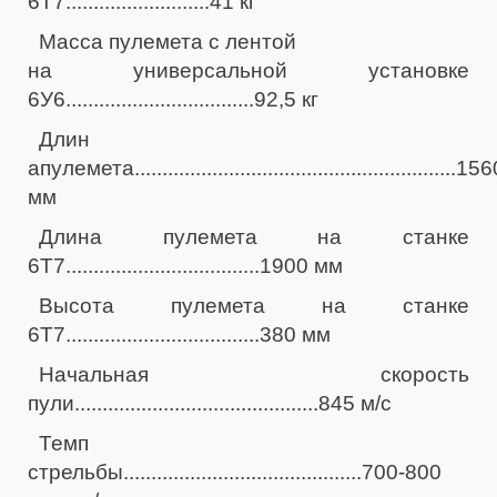
6Т7..........................41 кг
Масса пулемета с лентой
на универсальной установке
6У6..................................92,5 кг
Длин
апулемета..........................................................15
мм
Длина пулемета на станке
6Т7...................................1900 мм
Высота пулемета на станке
6Т7...................................380 мм
Начальная скорость
пули............................................845 м/с
Темп
стрельбы...........................................700-800