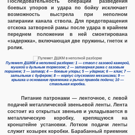
Последовательность операций разведения
боевых упоров и удара по бойку исключает
возможность выстрела при неполном
запирании канала ствола. Для предотвращения
отскока затворной рамы после удара в крайнем
переднем положении в ней смонтирована
«задержка», включающая две пружины, гнеток и
ролик.
Пулемет ДШКМ в неполной разборке: 1 — ствол с газовой камерой,
мушкой и дульным тормозом; 2 — затворная рама с газовым
поршнем; 3 — затвор; 4 — боевые упоры; 5 — ударник; 6 — клин; 7 —
затыльник с буфером; 8 — корпус спускового механизма; 9 —
крышка и основание приемника и рычаг привода подачи; 10 —
ствольная коробка.
Питание патронами — ленточное, с левой
подачей металлической звеньевой ленты. Лента
состоит из открытых звеньев и укладывается в
металлическую коробку, крепящуюся на
кронштейне установки. Лотком подачи ленты
служит козырек коробки. Барабанный приемник