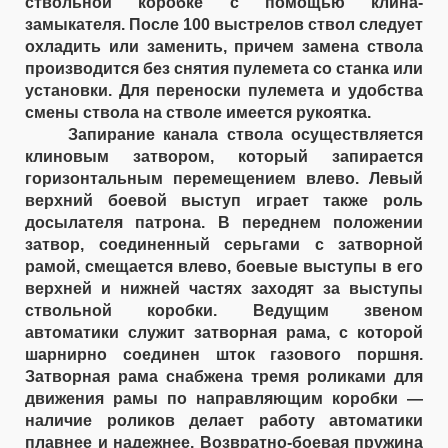
ствольной коробке с помощью клина-
замыкателя. После 100 выстрелов ствол следует
охладить или заменить, причем замена ствола
производится без снятия пулемета со станка или
установки. Для переноски пулемета и удобства
смены ствола на стволе имеется рукоятка.
Запирание канала ствола осуществляется
клиновым затвором, который запирается
горизонтальным перемещением влево. Левый
верхний боевой выступ играет также роль
досылателя патрона. В переднем положении
затвор, соединенный серьгами с затворной
рамой, смещается влево, боевые выступы в его
верхней и нижней частях заходят за выступы
ствольной коробки. Ведущим звеном
автоматики служит затворная рама, с которой
шарнирно соединен шток газового поршня.
Затворная рама снабжена тремя роликами для
движения рамы по направляющим коробки —
наличие роликов делает работу автоматики
плавнее и надежнее. Возвратно-боевая пружина