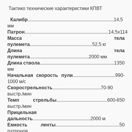
Тактико технические характеристики КПВТ
Калибр
.........................................................................14,5
мм
Патрон
.......................................................................14,5х114
Масса тела
пулемета
.....................................................52,5 кг
Длина тела
пулемета
..................................................2000 мм
Длина ствола
...............................................................1350
мм
Начальная скорость пули
....................................990-
1000 м/с
Скорострельность
.........................................70-90
выстр./мин
Темп стрельбы
...........................................600-650
выстр./мин
Прицельная
дальность
.................................................2000 м
Емкость ленты
......................................................50
патронов