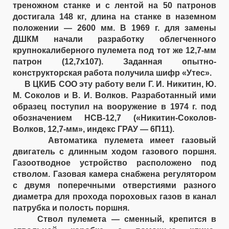
треножном станке и с лентой на 50 патронов
достигала 148 кг, длина на станке в наземном
положении — 2600 мм. В 1969 г. для замены
ДШКМ начали разработку облегченного
крупнокалиберного пулемета под тот же 12,7-мм
патрон (12,7x107). Заданная опытно-
конструкторская работа получила шифр «Утес».
В ЦКИБ СОО эту работу вели Г. И. Никитин, Ю.
М. Соколов и В. И. Волков. Разработанный ими
образец поступил на вооружение в 1974 г. под
обозначением НСВ-12,7 («Никитин-Соколов-
Волков, 12,7-мм», индекс ГРАУ — 6П11).
Автоматика пулемета имеет газовый
двигатель с длинным ходом газового поршня.
Газоотводное устройство расположено под
стволом. Газовая камера снабжена регулятором
с двумя поперечными отверстиями разного
диаметра для прохода пороховых газов в канал
патрубка и полость поршня.
Ствол пулемета — сменный, крепится в