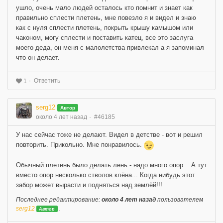
ушло, очень мало людей осталось кто помнит и знает как
правильно сплести плетень, мне повезло я и видел и знаю
как с нуля сплести плетень, покрыть крышу камышом или
чаконом, могу сплести и поставить катец, все это заслуга
моего деда, он меня с малолетства привлекал а я запоминал
что он делает.
Ответить
1
serg12
Автор
около 4 лет назад
#46185
У нас сейчас тоже не делают. Видел в детстве - вот и решил
повторить. Прикольно. Мне понравилось.
Обычный плетень было делать лень - надо много опор... А тут
вместо опор несколько стволов клёна... Когда нибудь этот
забор может вырасти и подняться над землёй!!!
Последнее редактирование:
около 4 лет назад
пользователем
serg12
.
Автор