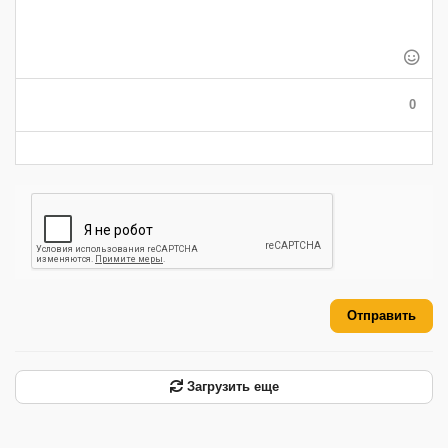
-
-
-
-
-
-
-
-
-
-
-
-
-
-
-
-
-
-
0
-
-
-
-
-
-
Отправить
Загрузить еще