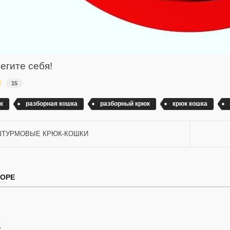
егите себя!
15
к
разборная кошка
разборный крюк
крюк кошка
ТУРМОВЫЕ КРЮК-КОШКИ
ТОРЕ
2