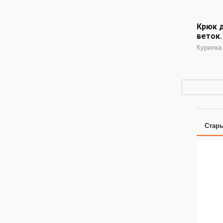
Крюк 
веток.
Курилка
Стар