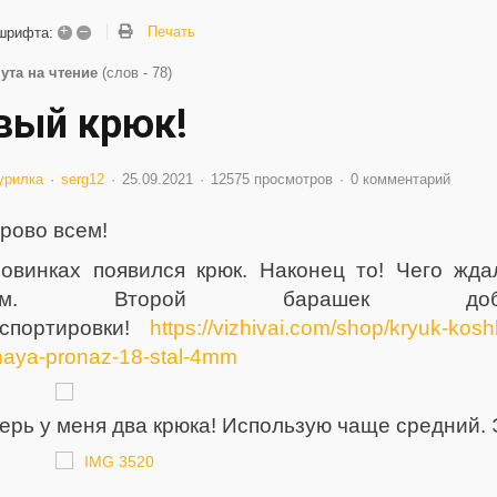
+
–
Печать
шрифта:
ута на чтение
(слов - 78)
вый крюк!
урилка
serg12
25.09.2021
12575 просмотров
0 комментарий
рово всем!
овинках появился крюк. Наконец то! Чего жд
том. Второй барашек до
нспортировки!
https://vizhivai.com/shop/kryuk-kos
naya-pronaz-18-stal-4mm
ерь у меня два крюка! Использую чаще средний. 