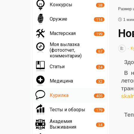
Конкурсы
38
Размер 
Оружие
114
1 мин
Но
Мастерская
199
Моя вылазка
К
(фотоотчет,
67
комментарии)
Здо
Статьи
24
В н
ле
Медицина
32
тра
Курилка
skal
405
Тесты и обзоры
179
Теп
Академия
34
Выживания