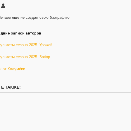
саться
serg12
ление
Нечаев еще не создал свою биографию
а
дние записи авторов
ультаты сезона 2025. Урожай.
ультаты сезона 2025. Забор.
ж от Колумбии.
Е ТАКЖЕ: