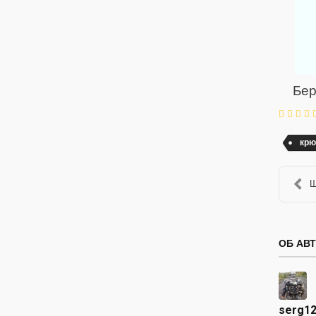
Бер
крю
Ш
ОБ АВ
serg1