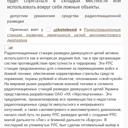
будет спрятаться в складках местности или
использовать вокруг себя ложные объекты.
допустим уркаинские средства радиолокационной
разведки
Оригинал взят у
kotobood
в
Радиолокационные
станции разведки движущихся целей миллиметрового
диапазона
Радиолокационные станции разведки движущихся целей активно
используются как в интересах ведения боя, так и при организации
систем противодействия преступности и терроризму. Эти РЛС
станции предназначены для слежения за перемещением войск и
боевой техники, обеспечения корректировки стрельбы средств
поражения, охраны рубежей и объектов, опознавания «свой-чужой».
На мировом рынке разработчиком военной техники в сегменте
радиолокационных станций разведки движущихся целей Украина
представлена разработками ОАО «ХК «Укрспецтехника». Это
предприятие, проанализировав все преимущества и недостатки
радиолокационных средств импульсного и непрерывного
излучений, а также сантиметрового и миллиметрового диапазонов,
начало свой путь по рынку РЛС разведки целей с создания РЛС
малой дальности «Лис» и ближней дальности «Барсук». В
последней из упомянутых РЛС был сделан оптимальный выбор в