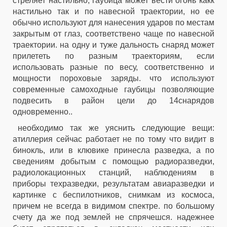
стреляет настильно, гаубица может вести огонь какк
настильно так и по навесной траектории, но ее
обычно используют для нанесения ударов по местам
закрытым от глаз, соответствено чаще по навесной
траектории. на одну и туже дальность снаряд может
прилететь по разным траекториям, если
использовать разные по весу, соответственно и
мощности пороховые заряды. что используют
современные самоходные гаубицы позволяющие
подвесить в район цели до 14снарядов
одновременно..
необходимо так же уяснить следующие вещи:
атиллерия сейчас работает не по тому что видит в
бинокль, или в клювике принесла разведка, а по
сведениям добытым с помощью радиоразведки,
радиолокационных станций, наблюдениям в
приборы техразведки, результатам авиаразведки и
картинке с беспилотников, снимкам из космоса,
причем не всегда в видимом спектре. по большому
счету да же под землей не спрячешся. надежнее