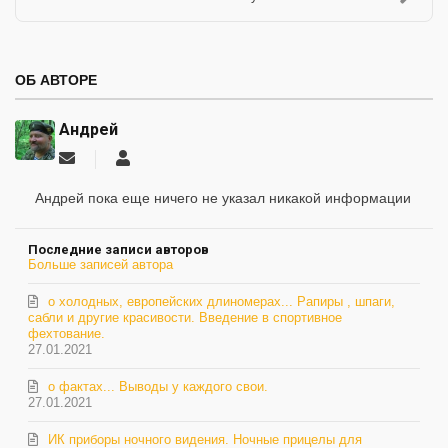
ОБ АВТОРЕ
Андрей
Подписаться
Андрей
на
обновление
Андрей пока еще ничего не указал никакой информации
автора
Последние записи авторов
Больше записей автора
о холодных, европейских длиномерах... Рапиры , шпаги,
сабли и другие красивости. Введение в спортивное
фехтование.
27.01.2021
о фактах... Выводы у каждого свои.
27.01.2021
ИК приборы ночного видения. Ночные прицелы для