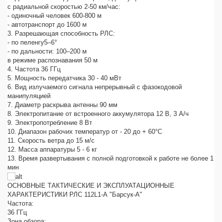
с радиальной скоростью 2-50 км/час:
- одиночный человек 600-800 м
- автотранспорт до 1600 м
3. Разрешающая способность РЛС:
- по пеленгу5–6°
- по дальности: 100–200 м
в режиме распознавания 50 м
4. Частота 36 ГГц
5. Мощность передатчика 30 - 40 мВт
6. Вид излучаемого сигнала непрерывный с фазокодовой
манипуляцией
7. Диаметр раскрыва антенны 90 мм
8. Электропитание от встроенного аккумулятора 12 В, 3 А/ч
9. Электропотребление 8 Вт
10. Диапазон рабочих температур от - 20 до + 60°С
11. Скорость ветра до 15 м/с
12. Масса аппаратуры 5 - 6 кг
13. Время развертывания с полной подготовкой к работе не более 1
мин
ОСНОВНЫЕ ТАКТИЧЕСКИЕ И ЭКСПЛУАТАЦИОННЫЕ
ХАРАКТЕРИСТИКИ РЛС 112L1-А "Барсук-А"
Частота:
36 ГГц
Зона обзора: