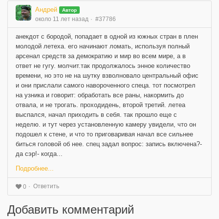
Андрей
Автор
около 11 лет назад
#37786
анекдот с бородой, попадает в одной из южных стран в плен
молодой летеха. его начинают ломать, используя полный
арсенал средств за демократию и мир во всем мире, а в
ответ не гугу. молчит.так продолжалось энное количество
времени, но это не на шутку взволновало центральный офис
и они прислали самого навороченного спеца. тот посмотрел
на узника и говорит: обработать все раны, накормить до
отвала, и не трогать. проходидень, второй третий. летеа
выспался, начал приходить в себя. так прошло еще с
неделю. и тут через установленную камеру увидели, что он
подошел к стене, и что то приговаривая начал все сильнее
биться головой об нее. спец задал вопрос: запись включена?-
да сэр!- когда...
Подробнее...
Ответить
0
Добавить комментарий