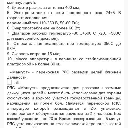
манипуляцией;
4. Диаметр раскрыва антенны 400 мм;
5. Электропитание от сети постоянного тока 24±5 В
(вариант исполнения -
переменный ток 110-250 В, 50-60 Гц);
6. Энергопотребление не более 60 Вт;
7. Диапазон рабочих температур -30…+600 С (-20…+500С
для вынесенного дисплея);
8. Относительная влажность при температуре 350С до
98%;
9. Скорость ветра до 15 м/с;
10. Масса аппаратуры в варианте со стабилизационной
платформой не более 30 кг.
«Мангуст» - переносная РЛС разведки целей ближней
дальности.
РЛС «Мангуст» предназначена для разведки наземных
движущихся целей и может быть использована для охраны
сухопутного и водного участков государственной границы,
наблюдения за полем боя. Является переносной РЛС,
аппаратура которой размещается в 2-х упаковках,
переносится и обслуживается расчетом из 2-х человек. Вес
каждой упаковки – по 20 кг. Время развертывания – 5 минут.
РЛС устанавливается на телескопической треноге высотой