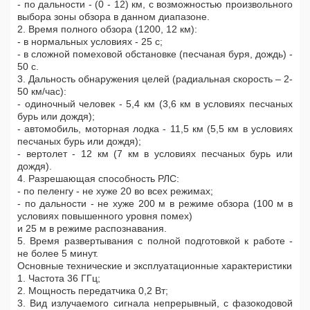
- по дальности - (0 - 12) км, с возможностью произвольного
выбора зоны обзора в данном диапазоне.
2. Время полного обзора (1200, 12 км):
- в нормальных условиях - 25 с;
- в сложной помеховой обстановке (песчаная буря, дождь) -
50 с.
3. Дальность обнаружения целей (радиальная скорость – 2-
50 км/час):
- одиночный человек - 5,4 км (3,6 км в условиях песчаных
бурь или дождя);
- автомобиль, моторная лодка - 11,5 км (5,5 км в условиях
песчаных бурь или дождя);
- вертолет - 12 км (7 км в условиях песчаных бурь или
дождя).
4. Разрешающая способность РЛС:
- по пеленгу - не хуже 20 во всех режимах;
- по дальности - не хуже 200 м в режиме обзора (100 м в
условиях повышенного уровня помех)
и 25 м в режиме распознавания.
5. Время развертывания с полной подготовкой к работе -
не более 5 минут.
Основные технические и эксплуатационные характеристики
1. Частота 36 ГГц;
2. Мощность передатчика 0,2 Вт;
3. Вид излучаемого сигнала непрерывный, с фазокодовой