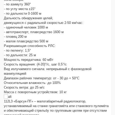
- по азимуту 360°
- по углу места ±15°
- по дальности 0-1600 м
Дальность обнаружения целей,
движущихся с радиальной скоростью 2-50 км/час:
- одиночный человек 1000 м
- автотранспорт, плавсредство 1600 м
- пловец 200 м
- малое плавсредство 500 м
Разрешающая способность РЛС:
- по пеленгу: 1,5°
- по дальности: 25 м
Мощность передатчика: 60 мВт
Скорость вращения: (4-20)°/с, шаг 0,5°/с
Вид излучаемого сигнала: непрерывный с фазокодовой
манипуляцией
Диапазон рабочих температур: от - 30 до + 50°С
Относительная влажность: до 100%
Скорость ветра: до 25 м/с
Масса с поворотным устройством: 10 кг
112L3 «Барсук-ПГ» – малогабаритный радиолокатор,
устанавливаемый на станке гранатомёта или станкового пулемёта
и обеспечивающий стрельбу по групповым целям при отсутствии