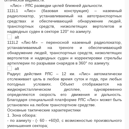
оптической видимости.
«Лис» - РЛС разведки целей ближней дальности.
111L1 «Лис» (базовая конструкция) – наземный
радиолокатор, устанавливаемый на автотранспортных
средствах и обеспечивающий обнаружение людей,
транспортных средств, низколетящих вертолетов и
надводных суден в секторе 120° по азимуту.
111L2 «Лис-М» – переносной наземный радиолокатор,
устанавливаемый на треноге и обеспечивающий
обнаружение людей, транспортных средств, низколетящих
вертолетов и надводных суден и корректировки стрельбы
артиллерии по разрывам снарядов в 360° по азимуту.
Радиус действия РЛС – 12 км. «Лис» автоматически
отслеживает цель в любое время суток и года, при любых
погодных условиях. Объект отображается на
жидкокристаллическом дисплее, одновременно
определяются скорость его движения и дальность.
Благодаря специальной платформе РЛС «Лис» может быть
установлен на любом транспортном средстве.
Основные тактические характеристики
1. Зона обзора:
- по азимуту - (- 60 - +60)0, с возможностью произвольного
уменьшения сектора;