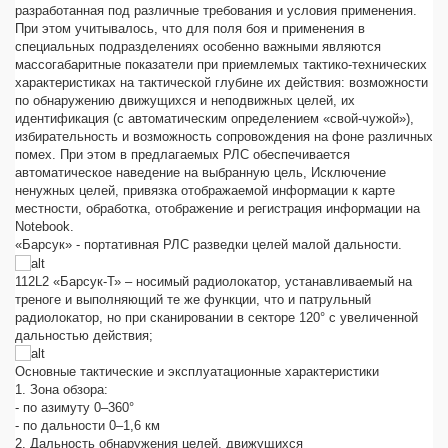
разработанная под различные требования и условия применения.
При этом учитывалось, что для поля боя и применения в
специальных подразделениях особенно важными являются
массогабаритные показатели при приемлемых тактико-технических
характеристиках на тактической глубине их действия: возможности
по обнаружению движущихся и неподвижных целей, их
идентификация (с автоматическим определением «свой-чужой»),
избирательность и возможность сопровождения на фоне различных
помех. При этом в предлагаемых РЛС обеспечивается
автоматическое наведение на выбранную цель, Исключение
ненужных целей, привязка отображаемой информации к карте
местности, обработка, отображение и регистрация информации на
Notebook.
«Барсук» - портативная РЛС разведки целей малой дальности.
112L2 «Барсук-Т» – носимый радиолокатор, устанавливаемый на
треноге и выполняющий те же функции, что и патрульный
радиолокатор, но при сканировании в секторе 120° с увеличенной
дальностью действия;
Основные тактические и эксплуатационные характеристики
1. Зона обзора:
- по азимуту 0–360°
- по дальности 0–1,6 км
2. Дальность обнаружения целей, движущихся