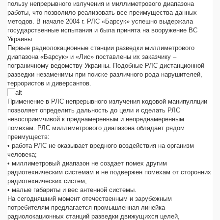
пользу непрерывного излучения и миллиметрового диапазона
работы, что позволило реализовать все преимущества данных
методов. В начале 2004 г. РЛС «Барсук» успешно выдержала
государственные испытания и была принята на вооружение ВС
Украины.
Первые радиолокационные станции разведки миллиметрового
диапазона «Барсук» и «Лис» поставлены их заказчику –
пограничному ведомству Украины. Подобные РЛС дистанционной
разведки незаменимы при поиске различного рода нарушителей,
террористов и диверсантов.
Применение в РЛС непрерывного излучения кодовой манипуляции
позволяет определить дальность до цели и сделать РЛС
невосприимчивой к преднамеренным и непреднамеренным
помехам. РЛС миллиметрового диапазона обладает рядом
преимуществ:
• работа РЛС не оказывает вредного воздействия на организм
человека;
• миллиметровый диапазон не создает помех другим
радиотехническим системам и не подвержен помехам от сторонних
радиотехнических систем;
• малые габариты и вес антенной системы.
На сегодняшний момент отечественным и зарубежным
потребителям предлагается промышленная линейка
радиолокационных станций разведки движущихся целей,