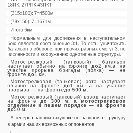
18ПК, 27РПК,43ПКТ
(315х100): 7=4500м
(78х150) :7=1671м
Итого 6км.
Нормальным для достижения в наступательном
бою является соотношение 3:1. То есть, уничтожить
батальон в обороне, при прочих равных смогут 3, по
численности и вооружению однотипные структуры.
Мотострелковый (танковый) батальон
наступает обычно на фронте
до
2 км,а на
участке прорыва бригады (полка) — на
фронте
до
1 км.
Мотострелковая (танковая) рота наступает
обычно на фронте
до
1 км, а на участке
прорыва — на фронте
до 500 м.
,
Мотострелковый (танковый) взвод наступает
на фронте
до 300 м, а мотострелковое
отделение в пешем порядке — на фронте
до
50 м.
А теперь сравним такую же по названию структуру
в армии наших возможных оппонентов.