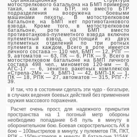
Организационная структура
мотострелкового батальона на БМП примерно
такая, как и на БТР, но вместо БТР
подразделения вооружена боевыми
машинами пехоты. В мотострелковом
батальоне на БМП нет противотанкового
взвода. Кроме того, в мотострелковом
батальоне, роте на БМП вместо
противотанково-пулеметного взвода включен
пулеметный взвод, состоящий из двух
пулеметных отделений по три ротных
пулемета в каждом. Всего в роте имеется
личного состава — 110 чел, БМП — 12, РПГ —
9, автоматов — 63, ПК — 6, РПК — 9. Всего в
мотострелковом батальоне на БМП личного
состава 498 чел., минометов 120-мм — 8,
АГС-17 — 6, зенитно ракетных комплексов
«Стрела-2М» — 9, БМП-1 — 42, БМП-1К — 1,
ПК — 18, РПК — 27, автоматов — 315, РПГ-7-
39.
И так, что в состоянии сделать эти чудо - богатыре,
в случаях ведения боевых действий без применения
оружия массового поражения.
Расчет очень прост, для надежного прикрытия
пространства на 1 погоный метр обороны
необходимо попадание 6-8 пуль в минуту в
оборонительном бою. Боевая скорострельность АК в
бою – 100выстрелов в минуту, у пулеметов ПК, ПКТ,
РПК – 150выстрелов в минуту. В батальоне 315АК,