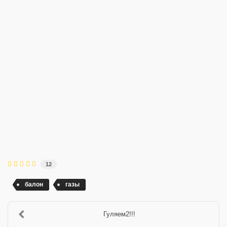
12
балон
газы
Гуляем2!!!