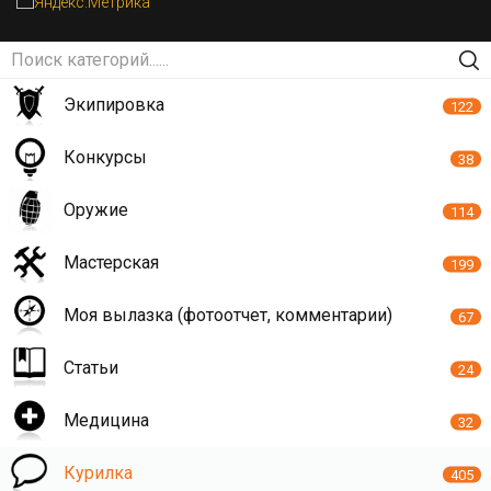
Экипировка
122
Конкурсы
38
Оружие
114
Мастерская
199
Моя вылазка (фотоотчет, комментарии)
67
Статьи
24
Медицина
32
Курилка
405