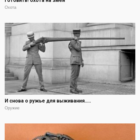
готовить! охота на змей
Охота
И снова о ружье для выживания.....
Оружие