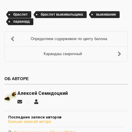
браслет
браслет выживальщика
выживание
паракорд
Определяем содержимое по цвету балона.
Карандаш сварочный
ОБ АВТОРЕ
Алексей Семидоцкий
Подписаться
Алексей
на
Семидоцкий
обновление
Последние записи авторов
автора
Больше записей автора