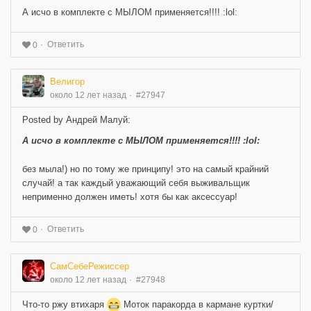
А исчо в комплекте с МЫЛОМ применяется!!!! :lol:
Ответить
0
Велигор
около 12 лет назад
#27947
Posted by Андрей Малуй:
А исчо в комплекте с МЫЛОМ применяется!!!! :lol:
без мыла!) но по тому же принципу! это на самый крайний
случай! а так каждый уважающий себя выживальщик
неприменно должен иметь! хотя бы как аксессуар!
Ответить
0
СамСебеРежиссер
около 12 лет назад
#27948
Что-то ржу втихаря
Моток паракорда в кармане куртки/