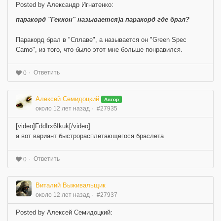
Posted by Александр Игнатенко:
паракорд "Геккон" называется)а паракорд где брал?
Паракорд брал в "Сплаве", а называется он "Green Spec
Camo", из того, что было этот мне больше понравился.
Ответить
0
Алексей Семидоцкий
Автор
около 12 лет назад
#27935
[video]FddIrx6Ikuk[/video]
а вот вариант быстрорасплетающегося браслета
Ответить
0
Виталий Выживальщик
около 12 лет назад
#27937
Posted by Алексей Семидоцкий: