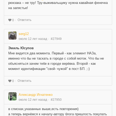
рюкзака -- не тру! Тру-выживальщику нужна кавайная фенечка
на запястье!
Ответить
0
serg12
около 12 лет назад
#27949
Эмиль Юсупов
Мне видится два момента. Первый - как элемент НАЗа,
именно что бы не таскать в городе с собой моток. Что бы не
объясняться зачем тебе в городе верёвка. Второй - как
момент идентификации "свой- чужой" в пост БП. ;-)
Ответить
0
Александр Игнатенко
около 12 лет назад
#27950
в списках,указанных выше,есть повторения)
а теперь вернёмся к началу-автору блога пришлость покупать