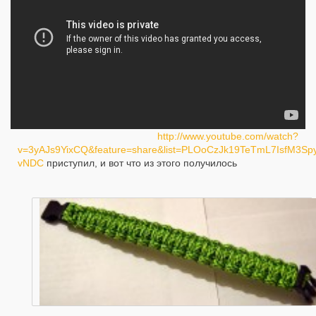
http://www.youtube.com/watch?
v=3yAJs9YixCQ&feature=share&list=PLOoCzJk19TeTmL7IsfM3S
vNDC
приступил, и вот что из этого получилось