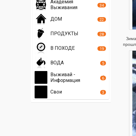
Академия
34
Выживания
ДОМ
22
ПРОДУКТЫ
28
Зима
прошли
В ПОХОДЕ
19
ВОДА
5
Выживай -
6
Информация
Свои
3