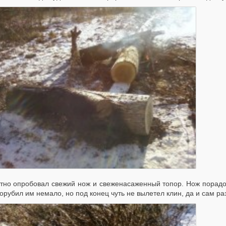
тно опробовал свежий нож и свеженасаженный топор. Нож порадов
орубил им немало, но под конец чуть не вылетел клин, да и сам ра