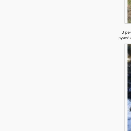
В ре
ручеёк