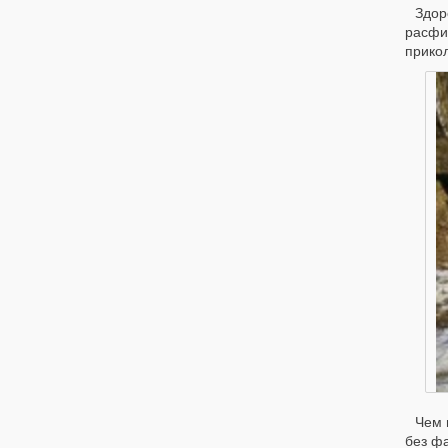
Здор
расфи
прико
Чем 
без фа