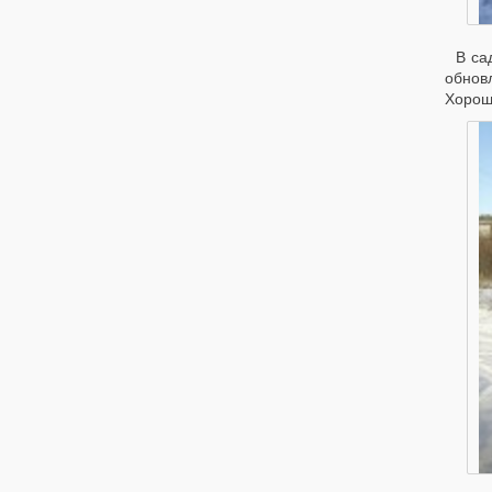
В са
обнов
Хорошо