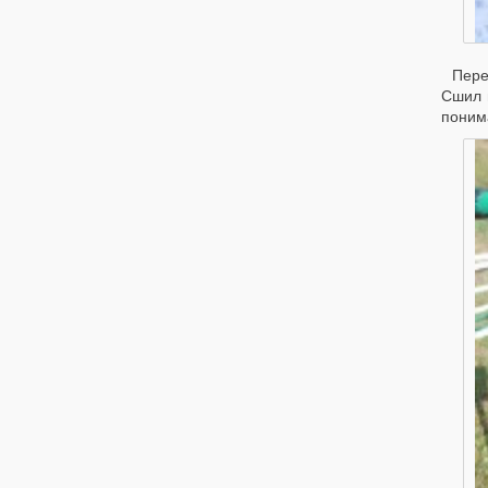
Пере
Сшил 
понима