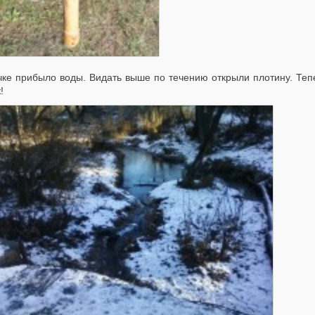
чке прибыло воды. Видать выше по течению открыли плотину. Тепер
!