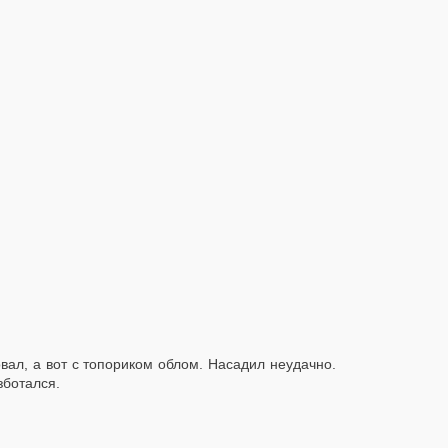
ал, а вот с топориком облом. Насадил неудачно.
зботался.