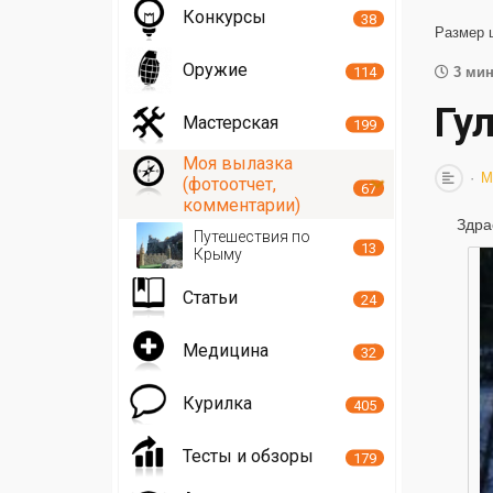
Конкурсы
38
Размер 
Оружие
114
3 мин
Гул
Мастерская
199
Моя вылазка
М
(фотоотчет,
67
комментарии)
Здра
Путешествия по
13
Крыму
Статьи
24
Медицина
32
Курилка
405
Тесты и обзоры
179