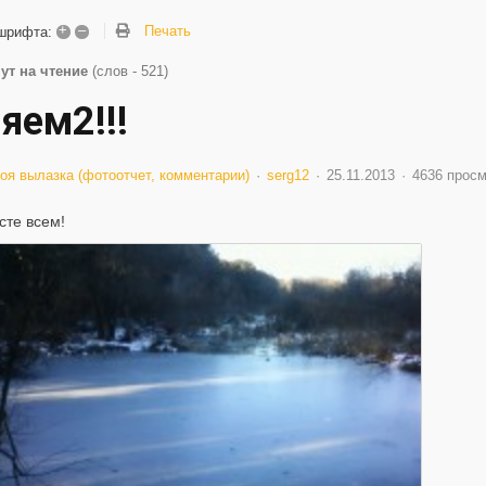
+
–
Печать
шрифта:
ут на чтение
(слов - 521)
яем2!!!
оя вылазка (фотоотчет, комментарии)
serg12
25.11.2013
4636 прос
сте всем!