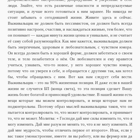
люди. Знайте, что есть различные опасности и непредсказуемые
ситуации, и лучше всего готовиться к ним заранее. Но никогда не
стоит забывать о сегодняшней жизни. Живите здесь и сейчас.
Выживальщик не должен быть пессимистом, он должен быть всегда
позитивно настроен, счастлив, и наслаждаться жизнью, тем более, что
он понимает — каждая минута жизни ценна и уникально, и не считает
её саму собой разумеющейся. Как мне кажется, выживальщик должен
быть энергичным, здоровым и любознательным, с чувством юмора.
Он всегда должен быть в хорошей форме, должен заботиться о своем
теле, и тело позаботится о нём. Он любознателен и ему нравится
учиться, узнавать, что-то новое, у него хорошее чувство юмора,
потому что он уверен в себе, и обращается с другими так, как хотел
бы, чтобы обращались с ним. Вот как нам следует себя вести.
Выживальщик – это на 90% жизненная позиция. И даже если в нашей
жизни не случится БП (конца света), то эта позиция сделает Вашу
жизнь более богатой и приносящей удовольствие. В нашей жизни есть
вещи которые мы можем контролировать, и вещи которые нам не
подконтрольны. Поэтому образ мыслей выживальщика таков, что он
пытается контролировать то, что может контролировать, и принимает
то, что не может. Молитва: « Господи дай мне силы изменить то, что я
могу изменить. Дай мне разум не менять то, что я не могу изменить. И
дай мне мудрость, чтобы отличить первое от второго». Итак, если у
вас такое умонастроение, имеете ли вы работу, или вы фермер или да