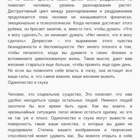
помогает человеку, уровень разочарования растет.
Деструктивный цикл между разочарованием и раздражением
продолжается пока человек не изнашивается физически,
эмоционально и психологически. Когда человек достигает этого
рубежа, он бросает занятие, и, вместо того, чтобы думать: «Что
я могу сделать?», он начинает думать: «Нет ничего, что я могу
сделать». Депрессия – это выражение этого чувства
безнадежности и беспомощности. Нет ничего плохого в том,
чтобы печалится, когда вы думаете о своих близких и
вспоминаете цивилизованную жизнь. Такие мысли, дают вам
желание стараться еще больше, чтобы прожить еще один день.
Но если вы позволите себе впасть в тоску, она истощит все
ваши силы, и, что самое важное, ваше желание выжить.
Одиночество и скука
Человек, это социальное существо, Это означает, что нам
удобно находиться среди остальных людей. Немного людей
захотели бы все время быть одни. Как вы знаете, в
чрезвычайных ситуациях легко можно остаться одному, но это
не так уж и плохо. Одиночество и скука могут вывести на
поверхность такие ваши качества, о которых вы даже не
подозревали. Степень вашего воображения и творческих
способностей может удивить вас. Вы можете открыть в себе