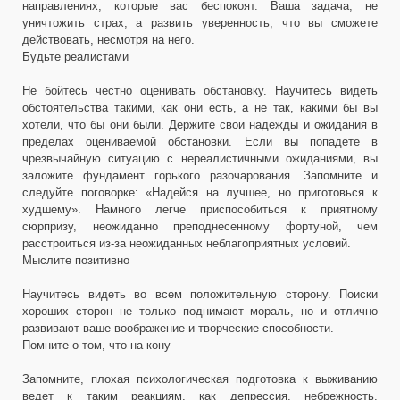
направлениях, которые вас беспокоят. Ваша задача, не
уничтожить страх, а развить уверенность, что вы сможете
действовать, несмотря на него.
Будьте реалистами
Не бойтесь честно оценивать обстановку. Научитесь видеть
обстоятельства такими, как они есть, а не так, какими бы вы
хотели, что бы они были. Держите свои надежды и ожидания в
пределах оцениваемой обстановки. Если вы попадете в
чрезвычайную ситуацию с нереалистичными ожиданиями, вы
заложите фундамент горького разочарования. Запомните и
следуйте поговорке: «Надейся на лучшее, но приготовься к
худшему». Намного легче приспособиться к приятному
сюрпризу, неожиданно преподнесенному фортуной, чем
расстроиться из-за неожиданных неблагоприятных условий.
Мыслите позитивно
Научитесь видеть во всем положительную сторону. Поиски
хороших сторон не только поднимают мораль, но и отлично
развивают ваше воображение и творческие способности.
Помните о том, что на кону
Запомните, плохая психологическая подготовка к выживанию
ведет к таким реакциям, как депрессия, небрежность,