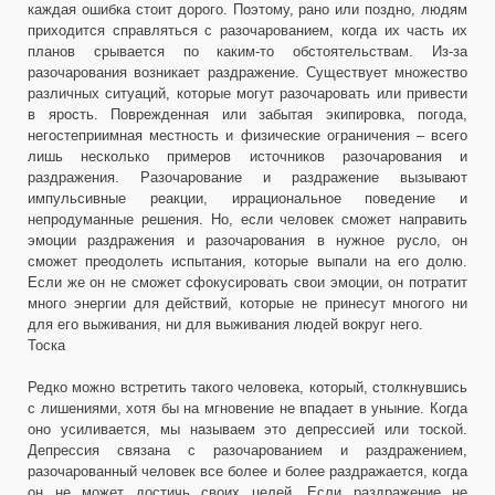
каждая ошибка стоит дорого. Поэтому, рано или поздно, людям
приходится справляться с разочарованием, когда их часть их
планов срывается по каким-то обстоятельствам. Из-за
разочарования возникает раздражение. Существует множество
различных ситуаций, которые могут разочаровать или привести
в ярость. Поврежденная или забытая экипировка, погода,
негостеприимная местность и физические ограничения – всего
лишь несколько примеров источников разочарования и
раздражения. Разочарование и раздражение вызывают
импульсивные реакции, иррациональное поведение и
непродуманные решения. Но, если человек сможет направить
эмоции раздражения и разочарования в нужное русло, он
сможет преодолеть испытания, которые выпали на его долю.
Если же он не сможет сфокусировать свои эмоции, он потратит
много энергии для действий, которые не принесут многого ни
для его выживания, ни для выживания людей вокруг него.
Тоска
Редко можно встретить такого человека, который, столкнувшись
с лишениями, хотя бы на мгновение не впадает в уныние. Когда
оно усиливается, мы называем это депрессией или тоской.
Депрессия связана с разочарованием и раздражением,
разочарованный человек все более и более раздражается, когда
он не может достичь своих целей. Если раздражение не