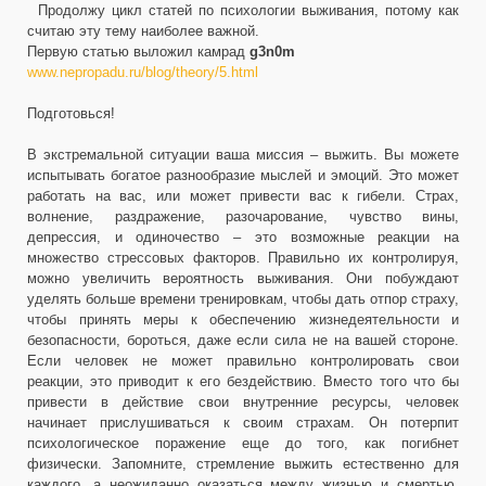
Продолжу цикл статей по психологии выживания, потому как
считаю эту тему наиболее важной.
Первую статью выложил камрад
g3n0m
www.nepropadu.ru/blog/theory/5.html
Подготовься!
В экстремальной ситуации ваша миссия – выжить. Вы можете
испытывать богатое разнообразие мыслей и эмоций. Это может
работать на вас, или может привести вас к гибели. Страх,
волнение, раздражение, разочарование, чувство вины,
депрессия, и одиночество – это возможные реакции на
множество стрессовых факторов. Правильно их контролируя,
можно увеличить вероятность выживания. Они побуждают
уделять больше времени тренировкам, чтобы дать отпор страху,
чтобы принять меры к обеспечению жизнедеятельности и
безопасности, бороться, даже если сила не на вашей стороне.
Если человек не может правильно контролировать свои
реакции, это приводит к его бездействию. Вместо того что бы
привести в действие свои внутренние ресурсы, человек
начинает прислушиваться к своим страхам. Он потерпит
психологическое поражение еще до того, как погибнет
физически. Запомните, стремление выжить естественно для
каждого, а неожиданно оказаться между жизнью и смертью,