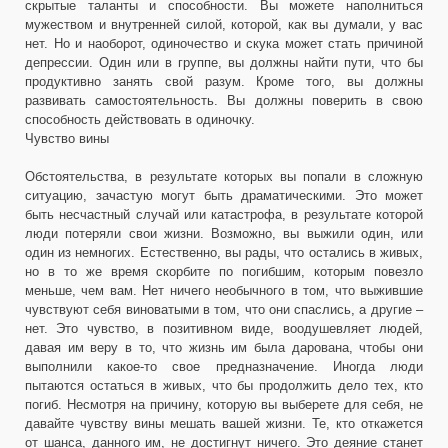
скрытые таланты и способности. Вы можете наполниться
мужеством и внутренней силой, которой, как вы думали, у вас
нет. Но и наоборот, одиночество и скука может стать причиной
депрессии. Один или в группе, вы должны найти пути, что бы
продуктивно занять свой разум. Кроме того, вы должны
развивать самостоятельность. Вы должны поверить в свою
способность действовать в одиночку.
Чувство вины
Обстоятельства, в результате которых вы попали в сложную
ситуацию, зачастую могут быть драматическими. Это может
быть несчастный случай или катастрофа, в результате которой
люди потеряли свои жизни. Возможно, вы выжили один, или
один из немногих. Естественно, вы рады, что остались в живых,
но в то же время скорбите по погибшим, которым повезло
меньше, чем вам. Нет ничего необычного в том, что выжившие
чувствуют себя виноватыми в том, что они спаслись, а другие –
нет. Это чувство, в позитивном виде, воодушевляет людей,
давая им веру в то, что жизнь им была дарована, чтобы они
выполнили какое-то свое предназначение. Иногда люди
пытаются остаться в живых, что бы продолжить дело тех, кто
погиб. Несмотря на причину, которую вы выберете для себя, не
давайте чувству вины мешать вашей жизни. Те, кто откажется
от шанса, данного им, не достигнут ничего. Это деяние станет