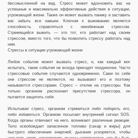
бессмысленной на вид. Стресс может вдохновить вас на
успешные и максимально эффективные действия в ситуации,
угрожающей жизни. Также он может вызвать панику и заставить
вас забыть все навыки. Ключом к выживанию является
способность справляться с неизбежным стрессом.
Стремящийся выжить — это тот, кто работает над своим
стрессом, вместо того, что бы позволить стрессу работать над
ним.
Стрессы в ситуации угрожающей жизни
Любое событие может вызвать стресс, и, как каждый мог
испытать, такие события не всегда приходят поодиночке. Часто
стрессовые события случаются одновременно. Сами по себе
они стрессом не являются, но вызывают его и поэтому
называются стрессорами. Стресс – отклик на стрессоры. Как
только организм распознает присутствие стрессора, он
пытается защитить себя.
Испытывая стресс, организм стремиться либо побороть его,
либо избавиться. Организм посылает внутренний сигнал SOS.
Когда органы отвечают на него, возникают различные реакции.
Тело освобождает запасенное топливо (сахар и жиры) для
быстрого обеспечения энергией; дыхание ускоряется, чтобы
насытить кровь кислородом; мышцы напрягаются, что бы быть