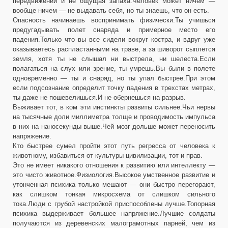
передвижений и не ощущая запаха.Человек может ничем —
вообще ничем — не выдавать себя, но ты знаешь, что он есть.
Опасность начинаешь воспринимать физически.Ты учишься
предугадывать полет снаряда и примерное место его
падения.Только что вы все сидели вокруг костра, и вдруг уже
оказываетесь распластанными на траве, а за шиворот сыплется
земля, хотя ты не слышал ни выстрела, ни шелеста.Если
полагаться на слух или зрение, ты умрешь.Вы были в полете
одновременно — ты и снаряд, но ты упал быстрее.При этом
если подсознание определит точку падения в трехстах метрах,
ты даже не пошевелишься.И не обернешься на разрыв.
Выживает тот, в ком эти инстинкты развиты сильнее.Чьи нервы
на тысячные доли миллиметра толще и проводимость импульса
в них на наносекунды выше.Чей мозг дольше может переносить
напряжение.
Кто быстрее сумел пройти этот путь регресса от человека к
животному, избавиться от культуры цивилизации, тот и прав.
Это не имеет никакого отношения к развитию или интеллекту —
это чисто животное.Физиология.Высокое умственное развитие и
утонченная психика только мешают — они быстро перегорают,
как слишком тонкая микросхема от слишком сильного
тока.Люди с грубой настройкой приспособлены лучше.Топорная
психика выдерживает большее напряжение.Лучшие солдаты
получаются из деревенских малограмотных парней, чем из