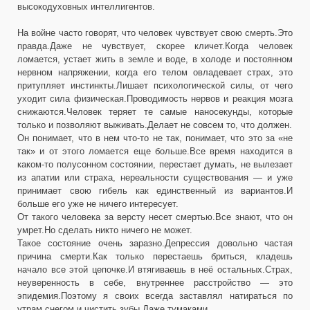
высокодуховных интеллигентов.
На войне часто говорят, что человек чувствует свою смерть.Это
правда.Даже не чувствует, скорее кличет.Когда человек
ломается, устает жить в земле и воде, в холоде и постоянном
нервном напряжении, когда его телом овладевает страх, это
притупляет инстинкты.Лишает психологической силы, от чего
уходит сила физическая.Проводимость нервов и реакция мозга
снижаются.Человек теряет те самые наносекунды, которые
только и позволяют выживать.Делает не совсем то, что должен.
Он понимает, что в нем что-то не так, понимает, что это за «не
так» и от этого ломается еще больше.Все время находится в
каком-то полусонном состоянии, перестает думать, не вылезает
из апатии или страха, нереальности существования — и уже
принимает свою гибель как единственный из вариантов.И
больше его уже не ничего интересует.
От такого человека за версту несет смертью.Все знают, что он
умрет.Но сделать никто ничего не может.
Такое состояние очень заразно.Депрессия довольно частая
причина смерти.Как только перестаешь бриться, кладешь
начало все этой цепочке.И втягиваешь в неё остальных.Страх,
неуверенность в себе, внутреннее расстройство — это
эпидемия.Поэтому я своих всегда заставлял натираться по
утрам снегом и чистить зубы.Даже тумаками.