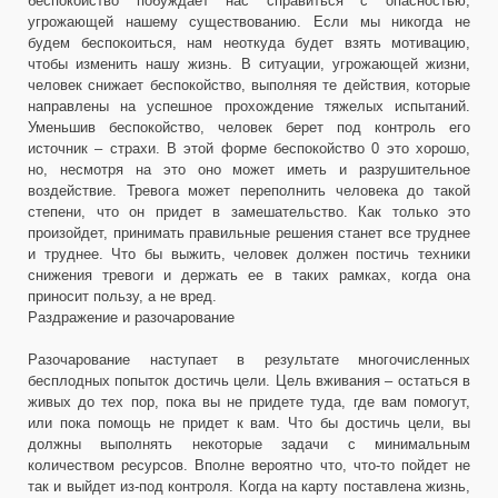
беспокойство побуждает нас справиться с опасностью,
угрожающей нашему существованию. Если мы никогда не
будем беспокоиться, нам неоткуда будет взять мотивацию,
чтобы изменить нашу жизнь. В ситуации, угрожающей жизни,
человек снижает беспокойство, выполняя те действия, которые
направлены на успешное прохождение тяжелых испытаний.
Уменьшив беспокойство, человек берет под контроль его
источник – страхи. В этой форме беспокойство 0 это хорошо,
но, несмотря на это оно может иметь и разрушительное
воздействие. Тревога может переполнить человека до такой
степени, что он придет в замешательство. Как только это
произойдет, принимать правильные решения станет все труднее
и труднее. Что бы выжить, человек должен постичь техники
снижения тревоги и держать ее в таких рамках, когда она
приносит пользу, а не вред.
Раздражение и разочарование
Разочарование наступает в результате многочисленных
бесплодных попыток достичь цели. Цель вживания – остаться в
живых до тех пор, пока вы не придете туда, где вам помогут,
или пока помощь не придет к вам. Что бы достичь цели, вы
должны выполнять некоторые задачи с минимальным
количеством ресурсов. Вполне вероятно что, что-то пойдет не
так и выйдет из-под контроля. Когда на карту поставлена жизнь,