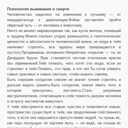
Психология выживания и смерти
Человечество нацелено на изменение к лучшему — от
неандертальца к цивилизации.Война заставляет пройти
обратный путь — от человека к животному.
Ничто не меняет мировоззрение так, как кусок железа, попавший
в грудину.Можно сколько угодно размышлять о гипотетических
ценностях и абсолютности человеческой жизни, но когда в тебя
начинают стрелять, все идеалы мира превращаются в
пустоту.Прозреваешь мгновенно.Неприятное открытие — ты не
Джордано Бруно. Враг становится чистым эталонным врагом
без обременений.Тебе плевать, чего хотят эти люди, если он
стреляют в тебя.Плевать, кто прав, а кто нет.Ты готов убивать
самых красивых и самых светлых, чтобы выжить самому.
Быть хорошим солдатом совсем не значит точнее стрелять и
дальше кидать гранаты.Быть солдатом, значит иметь тело, в
котором проснулись инстинкты.Стать разумным
австралопитеком, сочетающим в себе тонкость разума человека
и остроту инстинктов животного.
У тебя обостряются все старые чувства и появляются новые;
пространство существует в тебе, как продолжение собственного
тела, и если оно нарушается присутствием людей, ты чуешь их,
как паук ползущую по паутине муху — не видя, не слыша их