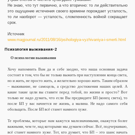
Не знаю, что тут первично, а что вторично: то ли действительно
это ощущение истечения своего времени порождает усталость,
то ли наоборот — усталость, сломленность войной сокращает
срок.
Источник
www.magjournal.ru/2011/08/16/psihologiya-vyzhivaniya-i-smerti.html
Психология выживания-2
О психологии выживания
Хочу напомнить Вам да и себе заодно, что наша основная задача
состоит в том, что бы не только выжить при наступлении конца света,
но и жить, не просто жить, а желательно хорошо жить. Таким образом
– выживание, не самоцель, а средство достижения наших целей. А
какие такие цели вы ставите перед тобой, по жизни и просто? Вот
только не надо думать, что если Вы предвидите БП (конец света), то
после БП у вас начнется не жизнь, а малина. Не надо самого себя
обольщать. После БП всё станет намного хуже.
Те проблемы, которые нам кажутся малозначимыми, окажутся более
важными, чем те, над которыми мы думаем сейчас. Всё, подчеркиваю,
всё станет намного хуже. Тот, кто думает, что БП – это шанс начать