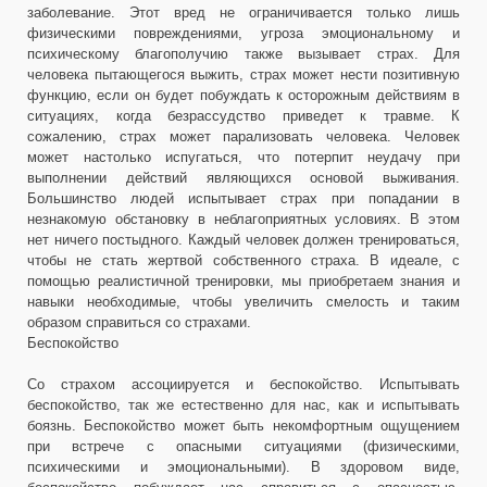
заболевание. Этот вред не ограничивается только лишь
физическими повреждениями, угроза эмоциональному и
психическому благополучию также вызывает страх. Для
человека пытающегося выжить, страх может нести позитивную
функцию, если он будет побуждать к осторожным действиям в
ситуациях, когда безрассудство приведет к травме. К
сожалению, страх может парализовать человека. Человек
может настолько испугаться, что потерпит неудачу при
выполнении действий являющихся основой выживания.
Большинство людей испытывает страх при попадании в
незнакомую обстановку в неблагоприятных условиях. В этом
нет ничего постыдного. Каждый человек должен тренироваться,
чтобы не стать жертвой собственного страха. В идеале, с
помощью реалистичной тренировки, мы приобретаем знания и
навыки необходимые, чтобы увеличить смелость и таким
образом справиться со страхами.
Беспокойство
Со страхом ассоциируется и беспокойство. Испытывать
беспокойство, так же естественно для нас, как и испытывать
боязнь. Беспокойство может быть некомфортным ощущением
при встрече с опасными ситуациями (физическими,
психическими и эмоциональными). В здоровом виде,