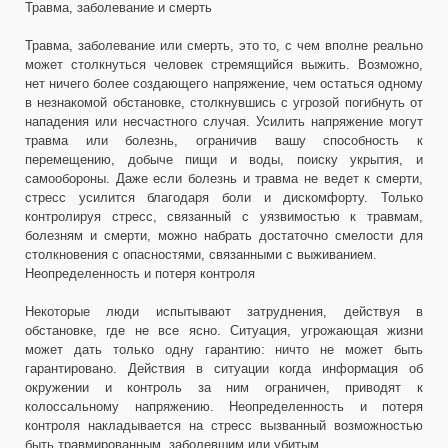
Травма, заболевание и смерть
Травма, заболевание или смерть, это то, с чем вполне реально
может столкнуться человек стремящийся выжить. Возможно,
нет ничего более создающего напряжение, чем остаться одному
в незнакомой обстановке, столкнувшись с угрозой погибнуть от
нападения или несчастного случая. Усилить напряжение могут
травма или болезнь, ограничив вашу способность к
перемещению, добыче пищи и воды, поиску укрытия, и
самообороны. Даже если болезнь и травма не ведет к смерти,
стресс усилится благодаря боли и дискомфорту. Только
контролируя стресс, связанный с уязвимостью к травмам,
болезням и смерти, можно набрать достаточно смелости для
столкновения с опасностями, связанными с выживанием.
Неопределенность и потеря контроля
Некоторые люди испытывают затруднения, действуя в
обстановке, где не все ясно. Ситуация, угрожающая жизни
может дать только одну гарантию: ничто не может быть
гарантировано. Действия в ситуации когда информация об
окружении и контроль за ним ограничен, приводят к
колоссальному напряжению. Неопределенность и потеря
контроля накладывается на стресс вызванный возможностью
быть травмированным, заболевшим или убитым.