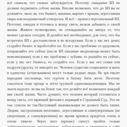
всё сначала, тот сильно заблуждается. Поэтому ожидание БП не
должно подменять собою жизнь. Вполне возможно, что до БП вы не
доживёте, мало ли, что бывает, машина, кирпич с крыши, агрессивная
тварь или неадекватный отморозок. И всё – пришел персональный БП.
Поэтому, ожидая и готовясь к концу света, нельзя забывать о своей
жизни. Живите полнокровно, не откладывайте на завтра то, что
можно сделать сегодня. И делайте всё необходимое, для того, что бы
встретить БП с достоинством и во всеоружии. Если у вас нет денег,
создайте бизнес и заработайте их. Если у вас проблемы со здоровьем,
поправляйте его сейчас (после БП оказание медпомощи может быть
невозможным), если у вас проблемы с зубами, то решайте их сейчас,
если у вас нет бизнеса, то создайте его. Если у вас нет семьи или
подруги (друга), то заведите их. Человек существо социальное и жить
в одиночку (отшельником) могут только редкие люди. Не зря гласит
народная пословица, что гуртом и батьку бить легче. Поэтому
спасаться тоже проще и легче группой единомышленников. Мы не
знаем надолго ли мы на Земле так, что делайте всё возможное каждый
миг своей жизни. Часто думают, что человек который готовиться к
концу света, это мрачный фаталист, верящий в Страшный Суд. Это не
так, совсем не так.Настоящий выживальщик не должен быть таким.
Людям, настроенным негативно, агрессивным и самоуверенным (не
уверенным, а самоуверенным) во время кризиса придётся очень и
очень тяжело. Через него (кризис) смогут пройти только
доброжелательно настроенные, добродушные и уверенные в себе