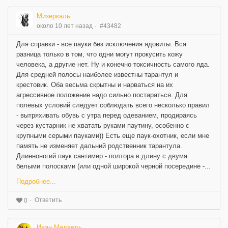
Мизеркаль
около 10 лет назад
#43482
Для справки - все пауки без исключения ядовиты. Вся
разница только в том, что одни могут прокусить кожу
человека, а другие нет. Ну и конечно токсичность самого яда.
Для средней полосы наиболее известны тарантул и
крестовик. Оба весьма скрытны и нарваться на их
агрессивное положение надо сильно постараться. Для
полевых условий следует соблюдать всего несколько правил
- вытряхивать обувь с утра перед одеванием, продираясь
через кустарник не хватать руками паутину, особенно с
крупными серыми пауками)) Есть еще паук-охотник, если мне
память не изменяет дальний родственник тарантула.
Длинноногий паук сантимер - полтора в длину с двумя
белыми полосками (или одной широкой черной посередине -...
Подробнее...
Ответить
0
Иван Медведь