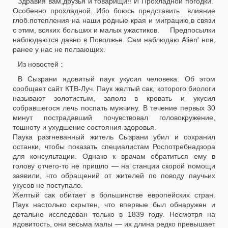
Здравия вам,друзья и товарищи!! И Прохладной погодки.
Особенно прохладной. Ибо боюсь представить влияние
глоб.потепления на наши родные края и миграцию,в связи
с этим, всяких больших и малых ужастиков. Предпосылки
наблюдаются давно в Поволжье. Сам наблюдаю Alien' нов,
ранее у нас не ползающих.
Из новостей :
В Сызрани ядовитый паук укусил человека. Об этом
сообщает сайт КТВ-Луч. Паук желтый сак, которого биологи
называют золотистым, заполз в кровать и укусил
собравшегося лечь поспать мужчину. В течение первых 30
минут пострадавший почувствовал головокружение,
тошноту и ухудшение состояния здоровья.
Паука разгневанный житель Сызрани убил и сохранил
останки, чтобы показать специалистам Роспотребнадзора
для консультации. Однако к врачам обратиться ему в
голову отчего-то не пришло — на станции скорой помощи
заявили, что обращений от жителей по поводу паучьих
укусов не поступало.
Желтый сак обитает в большинстве европейских стран.
Паук настолько скрытен, что впервые был обнаружен и
детально исследован только в 1839 году. Несмотря на
ядовитость, они весьма малы — их длина редко превышает