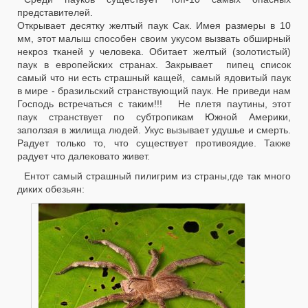
представителей.
Открывает десятку желтый паук Сак. Имея размеры в 10
мм, этот малыш способен своим укусом вызвать обширный
некроз тканей у человека. Обитает желтый (золотистый)
паук в европейских странах. Закрывает пипец список
самый что ни есть страшный кащей, самый ядовитый паук
в мире - бразильский странствующий паук. Не приведи нам
Господь встречаться с таким!!! Не плетя паутины, этот
паук странствует по субтропикам Южной Америки,
заползая в жилища людей. Укус вызывает удушье и смерть.
Радует только то, что существует противоядие. Также
радует что далековато живет.
Ентот самый страшный пилигрим из страны,где так много
диких обезьян: