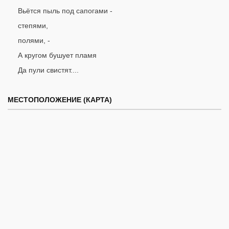
Вьётся пыль под сапогами -
степями,
полями, -
А кругом бушует пламя
Да пули свистят....
МЕСТОПОЛОЖЕНИЕ (КАРТА)