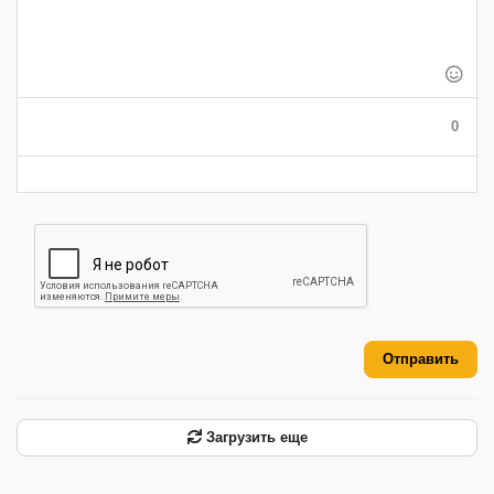
-
-
-
-
-
-
-
-
-
-
-
-
-
-
-
-
-
-
-
-
-
0
-
-
-
-
-
-
Отправить
Загрузить еще