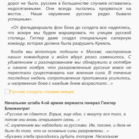
дорог не было, русские в большинстве случаев оставались
недосягаемыми. Они всегда пытались прорваться на
восток... Наше окружение русских редко бывало
успешным».
«От фельдмаршала фон Бока до солдата все надеялись,
что вскоре мы будем маршировать по улицам русской
столицы. Гитлер даже создал специальную саперную
команду, которая должна была разрушить Кремль.
Когда мы вплотную подошли к Москве, настроение
наших командиров и войск вдруг резко изменилось. С
удивлением и разочарованием мы обнаружили в октябре
и начале ноября, что разгромленные русские вовсе не
перестали существовать как военная сила. В течение
последних недель сопротивление противника усилилось,
и напряжение боев с каждым днем возрастало...»
Начальник штаба 4-ой армии вермахта генерал Гюнтер
Блюментрит
«Русские не сдаются. Взрыв, еще один, с минуту все тихо, а
потом они вновь открывают огонь...»
«С изумлением мы наблюдали за русскими. Им, похоже, и дела не
было до того, что их основные силы разгромлены...»
«Буханки хлеба приходилось рубить топором. Нескольким