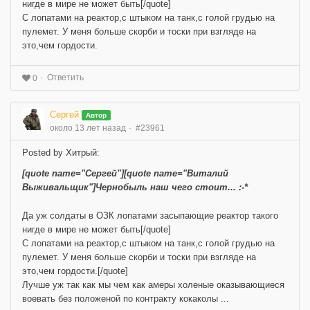
нигде в мире не может быть[/quote]
С лопатами на реактор,с штыком на танк,с голой грудью на
пулемет. У меня больше скорби и тоски при взгляде на
это,чем гордости.
Ответить
0
Сергей
Автор
около 13 лет назад
#23961
Posted by Хитрый:
[quote name="Сергей"][quote name="Виталий
Выживальщик"]Чернобыль наш чего стоит... :-*
Да уж солдаты в ОЗК лопатами засыпающие реактор такого
нигде в мире не может быть[/quote]
С лопатами на реактор,с штыком на танк,с голой грудью на
пулемет. У меня больше скорби и тоски при взгляде на
это,чем гордости.[/quote]
Лучше уж так как мы чем как амеры холеные оказывающиеся
воевать без положеной по контракту кокаколы ...