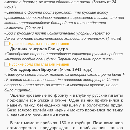
вместе с дотами, не желая сдаваться в плен».
(Запись от 24
июня.)
«Сведения с фронта подтверждают, что русские всюду
сражаются до последнего человека... Бросается в глаза, что при
захвате артиллерийских батарей ит.п.в плен сдаются
немногие». (29 июня.)
«Бои с русскими носят исключительно упорный характер.
Захвачено лишь незначительное количество пленных».
(4 июля)
Дневник генерала Гальдера
«Своеобразие страны и своеобразие характера русских придает
кампании особую специфику. Первый серьезный противник»
Фельдмаршал Браухич
(июль 1941 года)
«Примерно сотня наших танков, из которых около трети были T-
IV, заняли исходные позиции для нанесения контрудара. С трех
сторон мы вели огонь по железным монстрам русских, но все
было тщетно...
Эшелонированные по фронту и в глубину русские гиганты
подходили все ближе и ближе. Один из них приблизился к
нашему танку, безнадежно увязшему в болотистом пруду.
Безо всякого колебания черный монстр проехался по танку
и вдавил его гусеницами в грязь.
В этот момент прибыла 150-мм гаубица. Пока командир
артиллеристов предупреждал о приближении танков