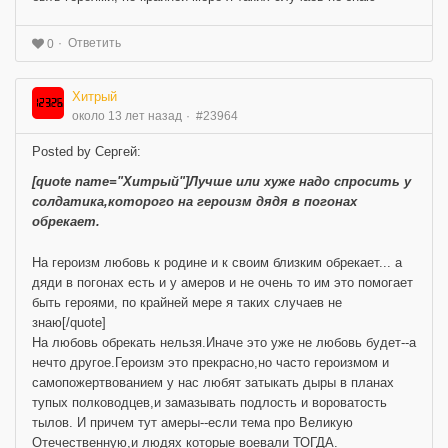
Ответить
0
Хитрый
около 13 лет назад
#23964
Posted by Сергей:
[quote name="Хитрый"]Лучше или хуже надо спросить у
солдатика,которого на героизм дядя в погонах
обрекает.
На героизм любовь к родине и к своим близким обрекает... а
дяди в погонах есть и у амеров и не очень то им это помогает
быть героями, по крайней мере я таких случаев не
знаю[/quote]
На любовь обрекать нельзя.Иначе это уже не любовь будет--а
нечто другое.Героизм это прекрасно,но часто героизмом и
самопожертвованием у нас любят затыкать дыры в планах
тупых полководцев,и замазывать подлость и вороватость
тылов. И причем тут амеры--если тема про Великую
Отечественную,и людях которые воевали ТОГДА.