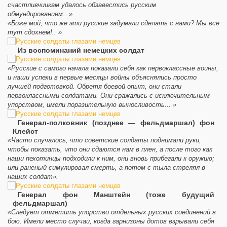
счастливчиикам удалось обзавестись русским
обмундированием...»
«Боже мой, что же эти русские задумали сделать с нами? Мы все
тут сдохнем!.. »
Из воспоминаний немецких солдат
«Русские с самого начала показали себя как первоклассные воины,
и наши успехи в первые месяцы войны объяснялись просто
лучшей подготовкой. Обретя боевой опыт, они стали
первоклассными солдатами. Они сражались с исключительным
упорством, имели поразительную выносливость... »
Генерал-полковник (позднее — фельдмаршал) фон
Клейст
«Часто случалось, что советские солдаты поднимали руки,
чтобы показать, что они сдаются нам в плен, а после того как
наши пехотинцы подходили к ним, они вновь прибегали к оружию;
или раненый симулировал смерть, а потом с тыла стрелял в
наших солдат».
Генерал фон Манштейн (тоже будущий
фельдмаршал)
«Следует отметить упорство отдельных русских соединений в
бою. Имели место случаи, когда гарнизоны дотов взрывали себя