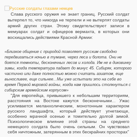
Слава русского оружия не знает границ. Русский солдат
вытерпел то, что никогда не терпели и не вытерпят солдаты
армий других стран. Этому свидетельствуют записи в
мемуарах солдат и офицеров вермахта, в которых они
восхищались действиями Красной Армии:
«Близкое общение с природой позволяет русским свободно
передвигаться ночью в тумане, через леса и болота. Они не
боятся темноты, бесконечных лесов и холода. Им не в диковинку
зимы, когда температура падает до минус 45. Сибиряк, которого
частично или даже полностью можно считать азиатом, еще
выносливее, еще сильнее...Мы уже испытали это на себе во
время Первой мировой войны, когда нам пришлось столкнуться с
сибирским аремейским корпусом»
"Для европейца, привыкшего к небольшим территориям,
расстояния на Востоке кажутся бесконечными... Ужас
усиливается меланхолическим, монотонным характером
русского ландшафта, который действует угнетающе,
особенно мрачной осенью и томительно долгой зимой.
Психологическое влияние этой страны на среднего
немецкого солдата было очень сильным. Он чувствовал
себя ничтожным, затерянным в этих бескрайних просторах"