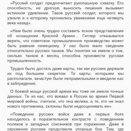
«Русский солдат предпочитает рукопашную схватку. Его
способность, не дрогнув, выносить лишения вызывает
истинное удивление. Таков русский солдат, которого мы
узнали и к которому прониклись уважением еще четверть
века назад».
«Нам было очень трудно составить ясное представление
об оснащении Красной Армии... Гитлер отказывался
верить, что советское промышленное производство может
быть равным немецкому. У нас было мало сведении
относительно русских танков. Мы понятия не имели о том,
сколько танков в месяц способна произвести русская
промышленность.
Трудно было достать даже карты, так как русские держали
их под большим секретом. Те карты, которыми мы
располагали, зачастую были неправильными и вводили нас
в заблуждение.
О боевой мощи русской армии мы тоже не имели точных
данных. Те из нас, кто воевал в России во время Первой
мировой войны, считали, что она велика, а те, кто не знал
нового противника, склонны были недооценивать ее».
«Поведение русских войск даже в первых боях
находилось в поразительном контрасте с поведением
поляков и западных союзников при поражении. Даже в
окружении русские продолжали упорные бои. Там, где