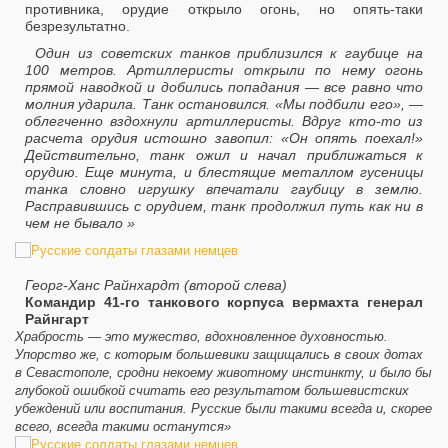
противника, орудие открыло огонь, но опять-таки
безрезультатно.
Один из советских танков приблизился к гаубице на
100 метров. Артиллеристы открыли по нему огонь
прямой наводкой и добились попадания — все равно что
молния ударила. Танк остановился. «Мы подбили его», —
облегченно вздохнули артиллеристы. Вдруг кто-то из
расчета орудия истошно завопил: «Он опять поехал!»
Действительно, танк ожил и начал приближаться к
орудию. Еще минута, и блестящие металлом гусеницы
танка словно игрушку впечатали гаубицу в землю.
Расправившись с орудием, танк продолжил путь как ни в
чем не бывало »
Георг-Ханс Райнхардт (второй слева)
Командир 41-го танкового корпуса вермахта генерал
Райнгарт
Храбрость — это мужество, вдохновленное духовностью.
Упорство же, с которым большевики защищались в своих дотах
в Севастополе, сродни некоему животному инстинкту, и было бы
глубокой ошибкой считать его результатом большевистских
убеждений или воспитания. Русские были такими всегда и, скорее
всего, всегда такими останутся»