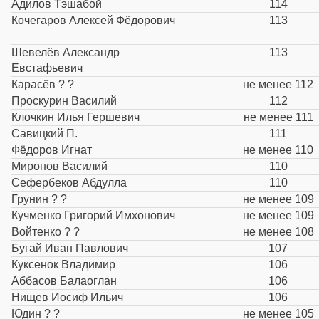
Адилов Тэшабой
114
Кочегаров Алексей Фёдорович
113
Шевелёв Александр
113
Евстафьевич
Карасёв ? ?
не менее 112
Проскурин Василий
112
Клочкин Илья Гершевич
не менее 111
Савицкий П.
111
Фёдоров Игнат
не менее 110
Миронов Василий
110
Сефербеков Абдулла
110
Грунин ? ?
не менее 109
Кучменко Григорий Имхонович
не менее 109
Войтенко ? ?
не менее 108
Бугай Иван Павлович
107
Куксенок Владимир
106
Аббасов Балаоглан
106
Нищев Иосиф Ильич
106
Юдин ? ?
не менее 105