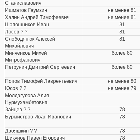
Станиславович
Ишматов Гаумзин
не менее 81
Халин Андрей Тимофеевич
не менее 81
Шапошников Иван
81
Лосев ? ?
81
Слободянюк Алексей
81
Михайлович
Минченков Михей
более 80
Митрофанович
Петрунин Дмитрий Сергеевич
более 80
Попов Тимофей Лаврентьевич
не менее 80
Юсов ? ?
не менее 79
Молдагулова Алия
Нурмухамбетовна
Зайцев ? ?
78
Бурмистров Иван Иванович
78
Двояшкин ? ?
78
Шикунов Павел Егорович
78