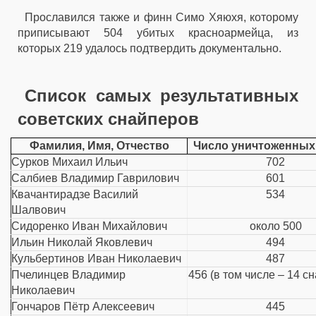
Прославился также и финн Симо Хяюхя, которому
приписывают 504 убитых красноармейца, из
которых 219 удалось подтвердить документально.
Список самых результативных
советских снайперов
Фамилия, Имя, Отчество
Число уничтоженных
Сурков Михаил Ильич
702
Салбиев Владимир Гаврилович
601
Квачантирадзе Василий
534
Шалвович
Сидоренко Иван Михайлович
около 500
Ильин Николай Яковлевич
494
Кульбертинов Иван Николаевич
487
Пчелинцев Владимир
456 (в том числе – 14 с
Hиколаевич
Гончаров Пётр Алексеевич
445