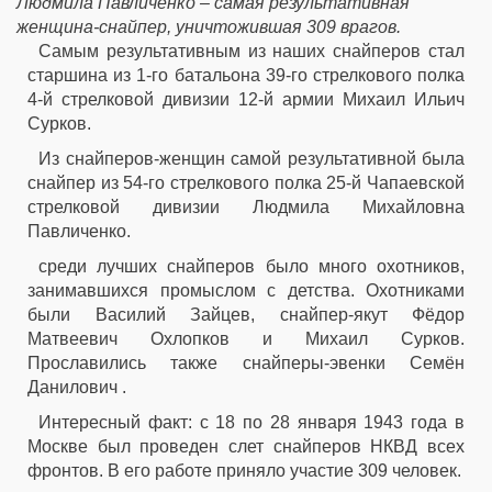
Людмила Павличенко – самая результативная
женщина-снайпер, уничтожившая 309 врагов.
Самым результативным из наших снайперов стал
старшина из 1-го батальона 39-го стрелкового полка
4-й стрелковой дивизии 12-й армии Михаил Ильич
Сурков.
Из снайперов-женщин самой результативной была
снайпер из 54-го стрелкового полка 25-й Чапаевской
стрелковой дивизии Людмила Михайловна
Павличенко.
среди лучших снайперов было много охотников,
занимавшихся промыслом с детства. Охотниками
были Василий Зайцев, снайпер-якут Фёдор
Матвеевич Охлопков и Михаил Сурков.
Прославились также снайперы-эвенки Семён
Данилович .
Интересный факт: с 18 по 28 января 1943 года в
Москве был проведен слет снайперов НКВД всех
фронтов. В его работе приняло участие 309 человек.