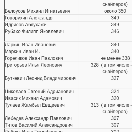
снайперов)
Белоусов Михаил Игнатьевич
около 350
Говорухин Александр
349
Идрисов Абдухажи
349
Рубахо Филипп Яковлевич
346
Ларкин Иван Иванович
340
Маркин Иван И.
340
Гореликов Иван Павлович
не менее 338
Григорьев Илья Леонович
328 ( в том числе 
снайперов)
Буткевич Леонид Владимирович
327
Николаев Евгений Адрианович
324
Ивасик Михаил Адамович
320
Тулаев Жамбыл Евщеевич
313 ( в том числе 
снайперов)
Лебедев Александр Павлович
307
Титов Василий Александрович
307
Добрик Иван Тимофеевич
302