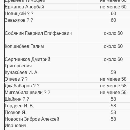
Еремеев Тимофей
не менее 60
Ержанов Анорбай
не менее 60
Новицкий ? ?
60
Завьялов ? ?
60
Собянин Гавриил Епифанович
около 60
Копшибаев Галим
около 60
Сергиенков Дмитрий
около 60
Григорьевич
Кунакбаев И. А.
59
Эткеев ? ?
не менее 58
Джабабаров ? ?
не менее 58
Миглабилашвили ? ?
не менее 58
Шайкин ? ?
58
Гордеев И. В.
58
Познов Я.
58
Новости Зибров Алексей
58
Иванович