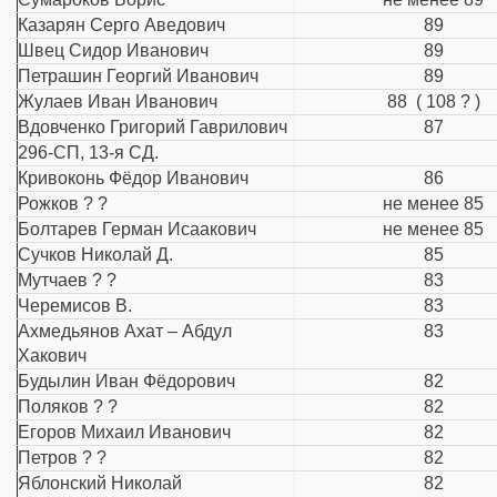
Казарян Серго Аведович
89
Швец Сидор Иванович
89
Петрашин Георгий Иванович
89
Жулаев Иван Иванович
88 ( 108 ? )
Вдовченко Григорий Гаврилович
87
296-СП, 13-я СД.
Кривоконь Фёдор Иванович
86
Рожков ? ?
не менее 85
Болтарев Герман Исаакович
не менее 85
Сучков Николай Д.
85
Мутчаев ? ?
83
Черемисов В.
83
Ахмедьянов Ахат – Абдул
83
Хакович
Будылин Иван Фёдорович
82
Поляков ? ?
82
Егоров Михаил Иванович
82
Петров ? ?
82
Яблонский Николай
82