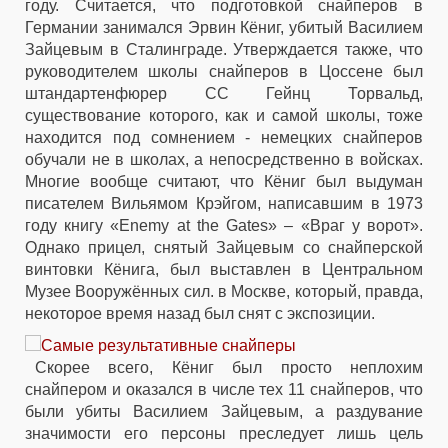
году. Считается, что подготовкой снайперов в
Германии занимался Эрвин Кёниг, убитый Василием
Зайцевым в Сталинграде. Утверждается также, что
руководителем школы снайперов в Цоссене был
штандартенфюрер СС Гейнц Торвальд,
существование которого, как и самой школы, тоже
находится под сомнением - немецких снайперов
обучали не в школах, а непосредственно в войсках.
Многие вообще считают, что Кёниг был выдуман
писателем Вильямом Крэйгом, написавшим в 1973
году книгу «Enemy at the Gates» – «Враг у ворот».
Однако прицел, снятый Зайцевым со снайперской
винтовки Кёнига, был выставлен в Центральном
Музее Вооружённых сил. в Москве, который, правда,
некоторое время назад был снят с экспозиции.
Скорее всего, Кёниг был просто неплохим
снайпером и оказался в числе тех 11 снайперов, что
были убиты Василием Зайцевым, а раздувание
значимости его персоны преследует лишь цель