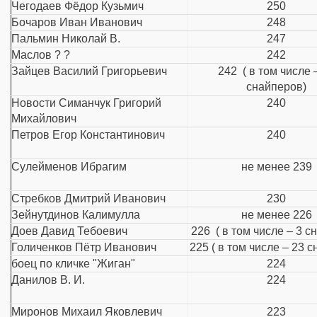
Чегодаев Фёдор Кузьмич
250
Бочаров Иван Иванович
248
Пальмин Николай В.
247
Маслов ? ?
242
Зайцев Василий Григорьевич
242 ( в том числе 
снайперов)
Новости Симанчук Григорий
240
Михайлович
Петров Егор Константинович
240
Сулейменов Ибрагим
не менее 239
Стребков Дмитрий Иванович
230
Зейнутдинов Калимулла
не менее 226
Доев Давид Тебоевич
226 ( в том числе – 3 с
Голиченков Пётр Иванович
225 ( в том числе – 23 с
боец по кличке "Жиган"
224
Данилов В. И.
224
Миронов Михаил Яковлевич
223