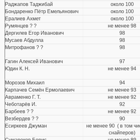
Раджапов Таджибай
около 100
Бондаренко Пётр Емельянович
около 100
Ералиев Ахмет
около 100
Румянцев ? ?
не менее 98
Дергилев Егор Иванович
98
Мусаев Абдулла
98
Митрофанов ? ?
98
Гагин Алексей Иванович
97
Юдин К. Н.
не менее 94
Морозов Михаил
94
Карпачев Семён Ермолаевич
не менее 93
Авраменко Г. Т.
не менее 92
Чеботарёв И.
92
Барбеев ? ?
не менее 92
Везбердев ? ?
90
Есиркеев Джуман
не менее 90 ( в том чи
снайперов)
Сумароков Борис
не менее 89