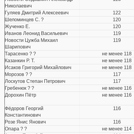
Николаевич
Гуляев Дмитрий Алексеевич
122
Шеломинцев С. ?
120
Жученко Е.
120
Иванов Леонид Васильевич
119
Новости Цужба Михаил
119
Шарипович
Тарасенко ? ?
не менее 118
Казанкин Р. Т.
не менее 118
Исаков Григорий Михайлович
не менее 118
Морозов ? ?
117
Лоскутов Степан Петрович
117
Гребенюк ? ?
не менее 116
Дорохин Пётр
не менее 116
Фёдоров Георгий
116
Константинович
Розе Янис Янович
116
Опара ? ?
не менее 114