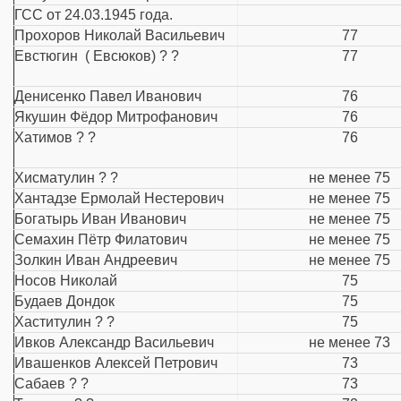
ГСС от 24.03.1945 года.
Прохоров Николай Васильевич
77
Евстюгин ( Евсюков) ? ?
77
Денисенко Павел Иванович
76
Якушин Фёдор Митрофанович
76
Хатимов ? ?
76
Хисматулин ? ?
не менее 75
Хантадзе Ермолай Нестерович
не менее 75
Богатырь Иван Иванович
не менее 75
Семахин Пётр Филатович
не менее 75
Золкин Иван Андреевич
не менее 75
Носов Николай
75
Будаев Дондок
75
Хаститулин ? ?
75
Ивков Александр Васильевич
не менее 73
Ивашенков Алексей Петрович
73
Сабаев ? ?
73