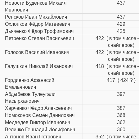
Новости Буденков Михаил
437
Иванович
Ренсков Иван Михайлович
437
Охлопков Фёдор Матвеевич
429
Дьяченко Фёдор Трофимович
425
Петренко Степан Васильевич
422 ( в том числе 
снайперов)
Голосов Василий Иванович
422 ( в том числе 
снайперов)
Галушкин Николай Иванович
418 ( в том числе 
снайперов)
Гордиенко Афанасий
417 ( 424 ? )
Емельянович
Абдыбеков Тулеугали
397
Насырханович
Харченко Фёдор Алексеевич
387
Номоконов Семён Данилович
368
Медведев Виктор Иванович
362
Величко Геннадий Иосифович
360
Антонов Иван Петрович
352 ( в том числе 