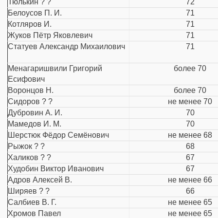
Тюлькин ? ?
72
Белоусов П. И.
71
Котляров И.
71
Жуков Пётр Яковлевич
71
Статуев Александр Михаилович
71
Менагаришвили Григорий
более 70
Есифович
Воронцов Н.
более 70
Сидоров ? ?
не менее 70
Дубровин А. И.
70
Мамедов И. М.
70
Шерстюк Фёдор Семёнович
не менее 68
Рыжок ? ?
68
Xаликов ? ?
67
Худобин Виктор Иванович
67
Адров Алексей В.
не менее 66
Ширяев ? ?
66
Салбиев В. Г.
не менее 65
Хромов Павел
не менее 65