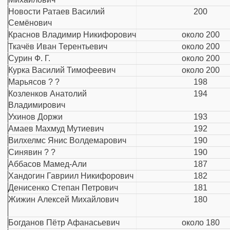
Новости Ратаев Василий
200
Семёнович
Краснов Владимир Никифорович
около 200
Ткачёв Иван Терентьевич
около 200
Сурин Ф. Г.
около 200
Курка Василий Тимофеевич
около 200
Марьясов ? ?
198
Козленков Анатолий
194
Владимирович
Ухинов Доржи
193
Амаев Махмуд Мутиевич
192
Вилхелмс Янис Волдемарович
190
Синявин ? ?
190
Аббасов Мамед-Али
187
Хандогин Гавриил Никифорович
182
Денисенко Степан Петрович
181
Жижин Алексей Михайлович
180
Богданов Пётр Афанасьевич
около 180