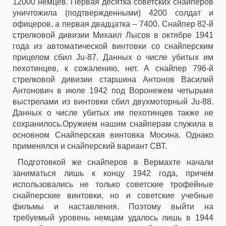
12000 немцев. Первая десятка советских снайперов
уничтожила (подтвержденными) 4200 солдат и
офицеров, а первая двадцатка – 7400. Cнайпер 82-й
стрелковой дивизии Михаил Лысов в октябре 1941
года из автоматической винтовки со снайперским
прицелом сбил Ju-87. Данных о числе убитых им
пехотинцев, к сожалению, нет. А снайпер 796-й
стрелковой дивизии старшина Антонов Василий
Антонович в июле 1942 под Воронежем четырьмя
выстрелами из винтовки сбил двухмоторный Ju-88.
Данных о числе убитых им пехотинцев также не
сохранилось.Оружием нашим снайперам служила в
основном Снайперская винтовка Мосина. Однако
применялся и снайперский вариант СВТ.
Подготовкой же снайперов в Вермахте начали
заниматься лишь к концу 1942 года, причем
использовались не только советские трофейные
снайперские винтовки, но и советские учебные
фильмы и наставления. Поэтому выйти на
требуемый уровень немцам удалось лишь в 1944