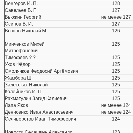
Венгеров И. П.
128
Савельев В. Г.
127
Вьюжин Георгий
не менее 127
Осипов В. И.
127
Вознов Николай М.
126
Минченков Михей
125
Митрофанович
Тимофеев ? ?
125
Ухов Фёдор
125
Смолячков Феодосий Артёмович
125
Жамбора Ш.
125
Залесских Николай
125
Колейников И. П.
125
Рахматулин Загид Калиевич
125
Лапа Яков
не менее 124
Денисенко Иван Анастасьевич
не менее 124
Селиверстов Иван Тимофеевич
124
Новости Седашкин Александр
123