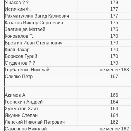
Ушаков ? ?
179
Истичкин Ф.
177
Рахматуллин Загид Калиевич
177
Казаков Виктор Сергеевич
175
Звягинцев Матвей
175
Коновалов Т.
170
Брезгин Иван Степанович
170
Киля Захар
170
Борисов Гурий
170
Студентов ? ?
170
Горбатенко Николай
не менее 168
Слипко Пётр
167
Акимов А.
166
Гостюхин Андрей
164
Хужматов Хаит
164
Якунин Степан
164
Лепский Николай Петрович
162
Самсонов Николай
не менее 162