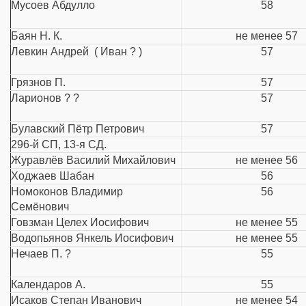
Мусоев Абдулло
58
Баян Н. К.
не менее 57
Левкин Андрей ( Иван ? )
57
Грязнов П.
57
Ларионов ? ?
57
Булавский Пётр Петрович
57
296-й СП, 13-я СД.
Журавлёв Василий Михайлович
не менее 56
Ходжаев Шабан
56
Номоконов Владимир
56
Семёнович
Говзман Целех Иосифович
не менее 55
Водопьянов Янкель Иосифович
не менее 55
Нечаев П. ?
55
Календаров А.
55
Исаков Степан Иванович
не менее 54