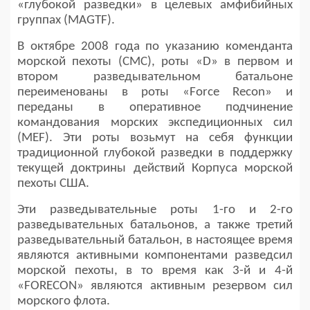
«глубокой разведки» в целевых амфибийных
группах (MAGTF).
В октябре 2008 года по указанию коменданта
морской пехоты (CMC), роты «D» в первом и
втором разведывательном батальоне
переименованы в роты «Force Recon» и
переданы в оперативное подчинение
командования морских экспедиционных сил
(MEF). Эти роты возьмут на себя функции
традиционной глубокой разведки в поддержку
текущей доктрины действий Корпуса морской
пехоты США.
Эти разведывательные роты 1-го и 2-го
разведывательных батальонов, а также третий
разведывательный батальон, в настоящее время
являются активными компонентами разведсил
морской пехоты, в то время как 3-й и 4-й
«FORECON» являются активным резервом сил
морского флота.