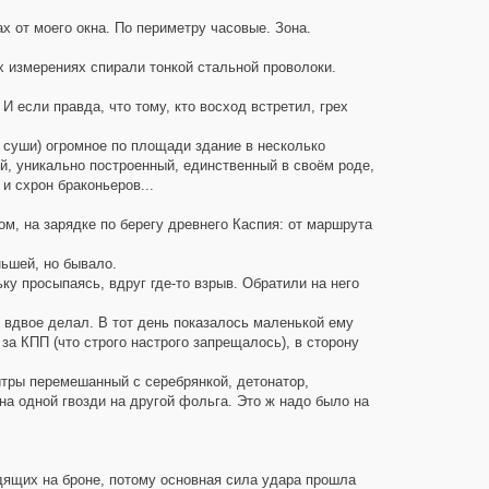
х от моего окна. По периметру часовые. Зона.
 измерениях спирали тонкой стальной проволоки.
И если правда, что тому, кто восход встретил, грех
м суши) огромное по площади здание в несколько
й, уникально построенный, единственный в своём роде,
и схрон браконьеров...
м, на зарядке по берегу древнего Каспия: от маршрута
ьшей, но бывало.
у просыпаясь, вдруг где-то взрыв. Обратили на него
у вдвое делал. В тот день показалось маленькой ему
за КПП (что строго настрого запрещалось), в сторону
тры перемешанный с серебрянкой, детонатор,
на одной гвозди на другой фольга. Это ж надо было на
дящих на броне, потому основная сила удара прошла