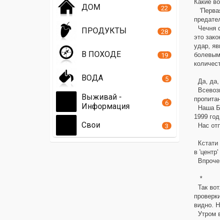
Какие во
ДОМ
22
'Первая
предате
Чечня ф
ПРОДУКТЫ
28
это зако
удар, яв
В ПОХОДЕ
болевым 
19
количес
ВОДА
5
Да, да, 
Всевозм
Выживай -
пропитан
6
Информация
Наша БТГ
1999 год
Свои
Нас отпр
3
Кстати и
в 'центр
Впрочем,
*
Так вот.
проверки
видно. Н
Утром в