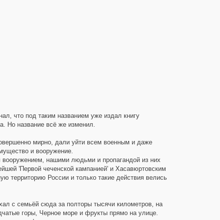
ал, что под таким названием уже издал книгу
а. Но название всё же изменил.
овершенно мирно, дали уйти всем военным и даже
мущество и вооружение.
 вооружением, нашими людьми и пропагандой из них
ейшей 'Первой чеченской кампанией' и Хасавюртовским
ую территорию России и только такие действия велись
хал с семьёй сюда за полторы тысячи километров, на
дчатые горы, Черное море и фрукты прямо на улице.