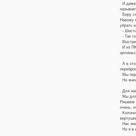
И даже 
называет
Беру сн
Навожу п
убрать н
- Шестн
- Так го
Выстрел.
И из ПКТ
целишься
А в это
перебро
Мы пере
Но янки
Для нас 
Мы для н
Решаем б
очень, о
Колонны
вертушки
Нас инф
Но я в и