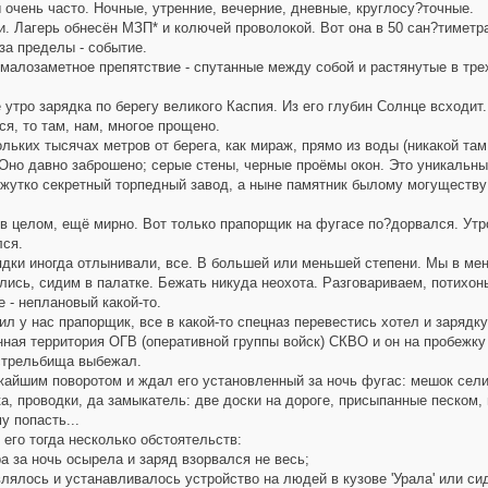
чень часто. Ночные, утренние, вечерние, дневные, круглосу?точные.
 Лагерь обнесён МЗП* и колючей проволокой. Вот она в 50 сан?тиметра
а пределы - событие.
алозаметное препятствие - спутанные между собой и растянутые в трех
тро зарядка по берегу великого Каспия. Из его глубин Солнце всходит. 
я, то там, нам, многое прощено.
ьких тысячах метров от берега, как мираж, прямо из воды (никакой та
Оно давно заброшено; серые стены, черные проёмы окон. Это уникальны
 жутко секретный торпедный завод, а ныне памятник былому могуществу 
 целом, ещё мирно. Вот только прапорщик на фугасе по?дорвался. Утро
лся.
дки иногда отлынивали, все. В большей или меньшей степени. Мы в мен
сь, сидим в палатке. Бежать никуда неохота. Разговариваем, потихоньк
 - неплановый какой-то.
 у нас прапорщик, все в какой-то спецназ перевестись хотел и зарядк
ная территория ОГВ (оперативной группы войск) СКВО и он на пробежку 
стрельбища выбежал.
айшим поворотом и ждал его установленный за ночь фугас: мешок сели
а, проводки, да замыкатель: две доски на дороге, присыпанные песком, 
у попасть...
его тогда несколько обстоятельств:
 за ночь осырела и заряд взорвался не весь;
ялось и устанавливалось устройство на людей в кузове 'Урала' или си