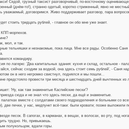
кси! Седой, грузный таксист разговорчивый, по-восточному оценивающе 
енный (днём-то!), странно одетый, коротко стриженный, явно не местный
 уважаемый, договоримся. Живо поддерживает разговор, пара вопросов (
дет стоить тридцать рублей, - главное он обо мне уже знает.
КПП морпехов.
мне?
к, мол, и так.
ые тельняшки и незнакомые, пока лица. Мне все рады. Особенно Саня о
а.
вился командиру.
я по лагерю: 'Два капитальных здания: кухня и склад, остальное - палат
айся, сейчас сходим за водкой, она здесь стоит семь рублей', - Саня н
потом он в него негромко свистнул, поднялся и мы пошли...
не предстояло провести три месяца и шестнадцать дней вычтенных из 
ет: 'Ну, как там знаменитые Каспийские пески'?
риезда сюда и не знал что здесь пески, да ещё и знаменитые.
палатках вместе с солдатами своего подразделения и больными со все
), две печки, у нас, медпункт всё-таки: были кровати; позже выложили п
.
езде песок. В сапогах, в карманах, в вещах, в волосах, во рту, под ног
ить трудно. Но, привыкаешь.
м полукольцом, вдали горы.