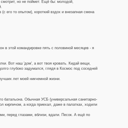
смотрит, но не поймет. Ещё бы: молодой,
.
с его то опытом), короткий вздох и внезапная смена
н в этой командировке пять с половиной месяцев - я
ки. Вот наш 'дом', а вот твоя кровать. Кидай вещи,
адолго глубоко задумался, глядя в Космос под соседней
лучших лет моей никчемной жизни.
го батальона. Обычная УСБ (универсальная санитарно-
ол кирпичом, а когда приехал, даже в палатках, ходили
ами, перед глазами, вблизи, вдали. Песок. А ещё по