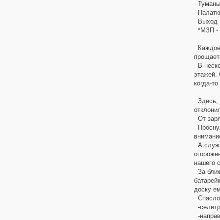
Туманы о
Палатки.
Выход з
*МЗП - м
Каждое у
прощаетс
В нескол
этажей. 
когда-то
Здесь, в
отклони
От заря
Проснули
внимание
А служил
огорожен
нашего 
За ближ
батарейк
доску ем
Спасло 
-селитра
-направл