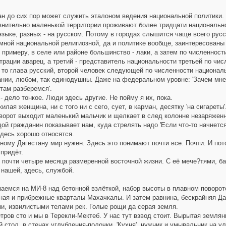
н до сих пор может служить эталоном ведения национальной политики.
нительно маленькой территории проживают более тридцати национальн
зыке, разных - на русском. Потому в городах слышится чаще всего русс
мной национальной религиозной, да и политике вообще, заинтересованы
примеру, в селе или районе большинство - лаки, а затем по численности
рации аварец, а третий - представитель национальности третьей по чи
 то глава русский, второй человек следующей по численности национал
ании, любом, так единодушны. Даже на федеральном уровне: 'Зачем мне
 там разберемся'.
 дело тонкое. Люди здесь другие. Не пойму я их, пока.
лая женщина, ни с того ни с сего, сует, в карман, десятку 'на сигареты'
ворот выходит маленький мальчик и щелкает в след колонне незаряжен
й гражданин показывает нам, куда стрелять надо 'Если что-то начнется
десь хорошо относятся.
ому Дагестану мир нужен. Здесь это понимают почти все. Почти. И пот
придёт.
почти четыре месяца размеренной восточной жизни. С её мече?тями, ба
 нашей, здесь, службой.
емся на МИ-8 над бетонной взлёткой, набор высоты в плавном повороте
ая и прибрежные кварталы Махачкалы. И затем равнина, бескрайняя Даг
и, извилистыми телами рек. Голые рощи да серая земля.
ов сто и мы в Терекли-Мектеб. У нас тут взвод стоит. Вырытая землянка
 стол, в стенах углубления-полочки. 'Кухня', нужник и умывальник на ул