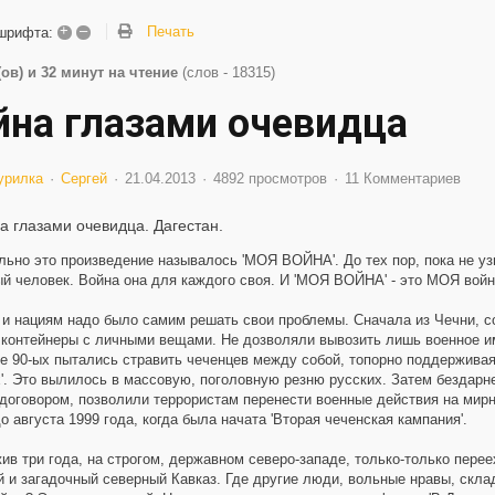
+
–
Печать
шрифта:
(ов) и 32 минут на чтение
(слов - 18315)
йна глазами очевидца
урилка
Сергей
21.04.2013
4892 просмотров
11 Комментариев
а глазами очевидца. Дагестан.
но это произведение называлось 'МОЯ ВОЙНА'. До тех пор, пока не узн
й человек. Война она для каждого своя. И 'МОЯ ВОЙНА' - это МОЯ войн
 нациям надо было самим решать свои проблемы. Сначала из Чечни, с
 контейнеры с личными вещами. Не дозволяли вывозить лишь военное и
 90-ых пытались стравить чеченцев между собой, топорно поддерживая
'. Это вылилось в массовую, поголовную резню русских. Затем бездарн
договором, позволили террористам перенести военные действия на мирн
о августа 1999 года, когда была начата 'Вторая чеченская кампания'.
 три года, на строгом, державном северо-западе, только-только перее
 и загадочный северный Кавказ. Где другие люди, вольные нравы, скла