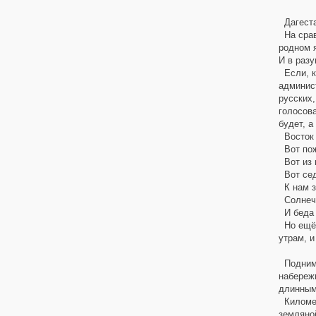
Дагеста
На срав
родном я
И в разу
Если, к 
админист
русских,
голосов
будет, а
Восток -
Вот пожи
Вот из 
Вот седо
К нам з
Солнечн
И беда 
Но ещё 
утрам, и
Поднима
набережн
длинным
Километр
земляной