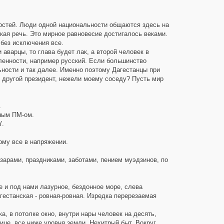
остей. Люди одной национальности общаются здесь на
кая речь. Это мирное равновесие достигалось веками.
 без исключения все.
 аварцы, то глава будет лак, а второй человек в
сленности, например русский. Если большинство
ьности и так далее. Именно поэтому Дагестанцы при
 другой президент, нежели моему соседу? Пусть мир
.
ным ПМ-ом.
'.
ому все в напряжении.
зарами, праздниками, заботами, пением муэдзинов, по
 и под нами лазурное, бездонное море, слева
естанская - ровная-ровная. Изредка перерезаемая
, в потолке окно, внутри нары человек на десять,
ице, все ниже уровня земли. Нехитрый быт. Вокруг,