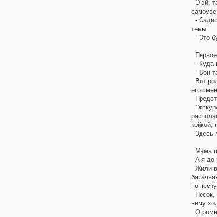
Э-эй, та
самоувер
- Садись
темы:
- Это бу
Первое 
- Куда 
- Вон та
Вот родн
его смен
Предста
Экскурси
располаг
койкой, 
Здесь м
Мама пиш
А я до п
Жили в 
барачная
по песку
Песок, в
нему ход
Огромны