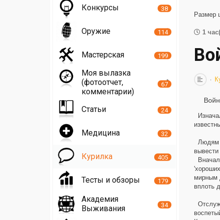
Конкурсы
38
Размер 
Оружие
114
1 час
Во
Мастерская
199
Моя вылазка
К
(фотоотчет,
67
комментарии)
Войн
Статьи
24
Изначаль
известны
Медицина
32
Людям и
вывести
Курилка
405
Вначале
'хороших
мирным 
Тесты и обзоры
179
вплоть д
Академия
Отслужив
34
Выживания
воспетый