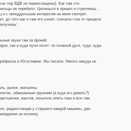
сих пор ВДВ не переоснащены). Как там что
альцы не перебило. Целишься в прицел и стреляешь...
ц и с неподдельным интересом на меня смотрит.
, до того как я сам его узнал: сначала глаз от прицела
получишь'.
ьные звуки там за бронёй.
но, как и куда пули летят: по плавной дуге, туда, куда
ереброска в Югославию. Мы писали. Никого никуда не
ль, рынок, магазины.
етах, обвешанные оружием (а куда его девать?).
артошечки, мантов, коньячок опять-таки и все там
ех, радиостанции у старшего каждой машины, две
нападения на колонну.