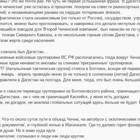
йны? Это же почти рай. Но чуть не первая услышанная фраза: 'В Дагест
 чеченская' уже осталась в прошлом: позором на совести разносортных
лей; и незаживающими ранами на сердцах потерявших близких.
актически стала независимым (но только от России), государством, уп
нчится, можно было прогнозировать, и наверняка это делали неглупые лю
ившийся поводом для 'Второй Чеченской компании', был нанесён не по 
точкам Северного Кавказа, а по нескольким горным сёлам Дагестана, с
твом жертв среди населения.
сначала был Дагестан...
ожные войсковые группировки ВС РФ располагались тогда вокруг Чечни,
ные ядом ненависти анклавы за спинами 'приграничных' группировок.
 (батальонная тактическая группа) стояла в Ботлихе, вскоре её переве
 январь - апрель проведён мною (и не только) в солнечном (летом) Дагес
авляли в Дагестан на полгода. Для меня, тогда, это был очень большой
 о смысле перевода группировки из Ботлиховского района, граничащего 
' Дагестана - ни с чем не граничащий Каспийск, у меня есть догадки.
 ни догадок, ни анализа глобальных ситуаций здесь больше не будет. 
 Что-то около суток пути в объезд Чечни, на автобусе с экзотическими 
 документов', и глубокой ночью в Махачкале. Где-то далеко горит фонар
и души. Но я знаю куда идти.
еселее: солнышко и люди как люди кругом.