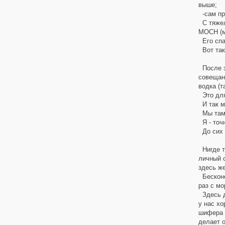
выше;
-сам пр
С тяжел
МОСН (ме
Его спас
Вот так
После за
совещани
водка (т
Это для
И так ме
Мы там 
Я - точ
До сих 
Нигде т
личный с
здесь же
Бесконеч
раз с мо
Здесь до
у нас хо
шифера 
делает о