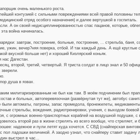
апорщик очень маленького роста.
ейшей контузией с сильными повреждениями всей правой половины тела
дицинский отряд особого назначения) и далее вертушкой в госпиталь.
ли. А он своей недисциплинированностью спас пацанов, которые, облеп
 эта война начиналась.
рядки: завтрак, построение, больные, построение, ... стрельба, баня, с
е, ужин, вечер?няя поверка, отбой. И так каждый день. А ещё круглые 
акой вкусной больше нет) и хороший Кизлярский коньяк.
 нас Дагестан.
сяц, второй, третий, четвертый. Я триста солдат в лицо знал и 50 офиц
зверели.
но.
пор душа в язвах.
аким милитаризированным не был как там. В моём подчинении был прапо
остав и больных, автоперевязочная (развёрнутая тут же), автобус санит
 были автоматы, патроны, запас промедола, бронежилеты, медикаменты 
ные стрельбы, вождения, радиотренировки, учения, с выходом боевой т
ря, с огромных военно-транспортных кораблей на воздушной подушке, с в
велось второй раз в жизни стрелять из всего вообще, что стреляет, и 
рошее: надежное и пули летят куда хочется. С СВД (снайперская винтов
с пол ладошки величиной. А заодно узнал, что снайперу ставит задачу
дин выстрел в час...