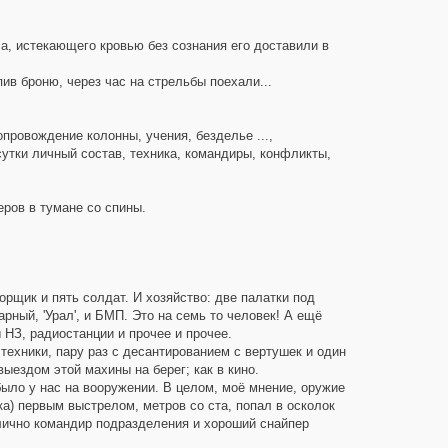
, истекающего кровью без сознания его доставили в
ив броню, через час на стрельбы поехали...
опровождение колонны, учения, безделье ...,
сутки личный состав, техника, командиры, конфликты,
еров в тумане со спины.
рщик и пять солдат. И хозяйство: две палатки под
арный, 'Урал', и БМП. Это на семь то человек! А ещё
НЗ, радиостанции и прочее и прочее.
ехники, пару раз с десантированием с вертушек и один
ыездом этой махины на берег; как в кино.
было у нас на вооружении. В целом, моё мнение, оружие
ка) первым выстрелом, метров со ста, попал в осколок
 лично командир подразделения и хороший снайпер