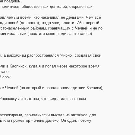
ан поедешь'.
 политиков, общественных деятелей, откровенных
равляемым всеми, кто накачивал её деньгами. Чем всё
ди новой (де-факто), тогда уже, власти. Ибо, первый
густонаселённым районам, граничащим с Чечней и не по
 минимальным (простите меня люди за это слово)
 а вакхабизм распространялся 'мирно', создавая свои
ли в Каспийск, куда я и попал через некоторое время.
тане.
 срок.
с Чечней (на который и напали впоследствии боевики),
Расскажу лишь о том, что видел или знаю сам.
пассажирами, периодически выходя из автобуса 'для
ь или прожектор - очень далеко. Он один, потому