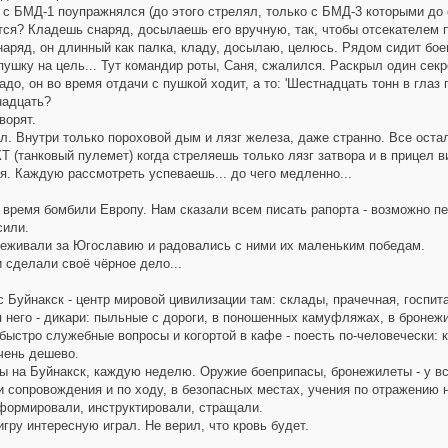
с БМД-1 поупражнялся (до этого стрелял, только с БМД-3 которыми до 
ся? Кладешь снаряд, досылаешь его вручную, так, чтобы отсекателем п
аряд, он длинный как палка, кладу, досылаю, целюсь. Рядом сидит бое
ушку на цель... Тут командир роты, Саня, сжалился. Раскрыл один секрет
адо, он во время отдачи с пушкой ходит, а то: 'Шестнадцать тонн в глаз 
адцать?
ворят.
 Внутри только пороховой дым и лязг железа, даже странно. Все остал
 (танковый пулемет) когда стреляешь только лязг затвора и в прицел вид
. Каждую рассмотреть успеваешь... до чего медленно...
 время бомбили Европу. Нам сказали всем писать рапорта - возможно п
сили.
живали за Югославию и радовались с ними их маленьким победам.
 сделали своё чёрное дело...
Буйнакск - центр мировой цивилизации там: склады, прачечная, госпита
его - дикари: пыльные с дороги, в поношенных камуфляжах, в бронежил
ыстро служебные вопросы и когортой в кафе - поесть по-человечески: к
чень дешево.
 на Буйнакск, каждую неделю. Оружие боеприпасы, бронежилеты - у вс
 сопровождения и по ходу, в безопасных местах, учения по отражению 
ормировали, инструктировали, стращали.
гру интересную играл. Не верил, что кровь будет.