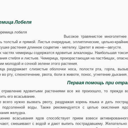
емица Лобеля
Высокое травянистое многолетнее
ь толстый и прямой. Листья очередные, эллиптические, цельно-крайние
хушке растения длинное соцветие - метелку. Цветет в июне—августе.
х частях чемерицы содержатся ядовитые алкалоиды. Наибольшая токси
ания стебля и листьев. Чемерица, произрастающая на пастбищах, опасна
ии молодой и сочной зелени этого растения.
ца раздражает слизистые оболочки носа, полости рта, горла, вызы
 во рту, слюнотечение, рвота, боли в животе, понос, угнетение дыхания.
Первая помощь при отра
 отравление ядовитыми растениями все же произошло, то прежде вс
ить его всасывание.
 всего нужно вызвать рвоту, раздражая корень языка и дать постра
й подсоленной воды. Также рекомендуется с целью окисления ядо
ания желудка.
ению всасывания ядов способствует прием взвеси активированного
чают, смешивают с водой и дают выпить пострадавшему. Желательно 