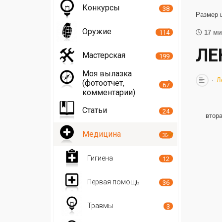
Конкурсы
38
Размер 
Оружие
114
17 ми
ЛЕ
Мастерская
199
Моя вылазка
Л
(фотоотчет,
67
комментарии)
Статьи
24
втора
Медицина
32
Гигиена
12
Первая помощь
36
Травмы
3