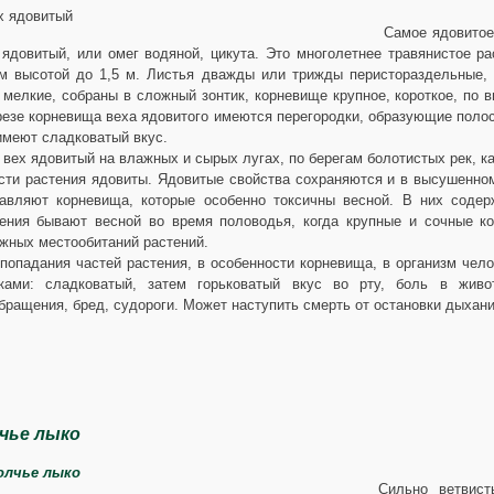
Самое ядовитое
ядовитый, или омег водяной, цикута. Это многолетнее травянистое р
м высотой до 1,5 м. Листья дважды или трижды перистораздельные, 
 мелкие, собраны в сложный зонтик, корневище крупное, короткое, по в
резе корневища веха ядовитого имеются перегородки, образующие поло
имеют сладковатый вкус.
 вех ядовитый на влажных и сырых лугах, по берегам болотистых рек, ка
сти растения ядовиты. Ядовитые свойства сохраняются и в высушенно
авляют корневища, которые особенно токсичны весной. В них содер
ения бывают весной во время половодья, когда крупные и сочные 
жных местообитаний растений.
попадания частей растения, в особенности корневища, в организм че
аками: сладковатый, затем горьковатый вкус во рту, боль в живо
бращения, бред, судороги. Может наступить смерть от остановки дыхани
чье лыко
Сильно ветвист