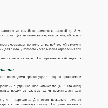
 растение из семейства лилейных высотой до 2 м.
 и голые. Цветки зеленоватые, невзрачные, образуют
чность чемерицы проявляется ранней весной в момент
 и для скота, у которого часто бывают отравления при
вает сильное чихание. При отравлении наблюдается
влении
его необходимо срочно удалить яд из организма и
давшему внутрь большое количество (4—5 стаканов)
витых продуктов раствор калия перманганата для
 угля - карболена. Для этого несколько таблеток
сделать очистительную клизму. При прикосновении к