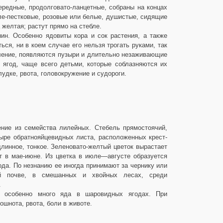
ередные, продолговато-ланцетные, собраны на концах
ле-пестковые, розовые или белые, душистые, сидящие
 желтая; растут прямо на стебле.
н. Особенно ядовиты кора и сок растения, а также
ся, ни в коем случае его нельзя трогать руками, так
аление, появляются пузыри и длительно незаживающие
 ягод, чаще всего детьми, которые соблазняются их
удке, рвота, головокружение и судороги.
ение из семейства лилейных. Стебель прямостоячий,
ыре обратнояйцевидных листа, расположенных крест-
длинное, тонкое. Зеленовато-желтый цветок вырастает
ет в мае-июне. Из цветка в июле—августе образуется
ода. По незнанию ее иногда принимают за чернику или
ой почве, в смешанных и хвойных лесах, среди
.
, особенно много яда в шаровидных ягодах. При
ошнота, рвота, боли в животе.