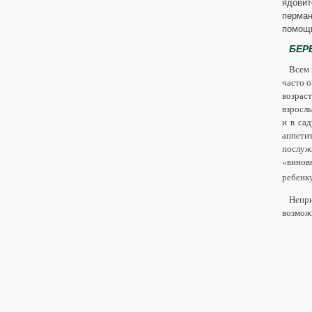
ядовит
перман
помощ
БЕРЕ
Всем 
часто 
возраст
взросл
и в сад
аппети
послуж
«виновн
ребенк
Непр
возможн