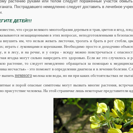
ому растению руками или телом следует пораженный участок обмыть
ганата. Пострадавшего немедленно следует доставить в лечебное учр
и.
ГИТЕ ДЕТЕЙ!!!
известно, что среди великого многообразия деревьев и трав, цветов и ягод, пл
оказываются незащищенными в этих вопросах, неподготовленными к безопасн
а внушить им, что нельзя жевать листочки, трогать и брать в рот стебли, цв
ых; играть с луковицами и корешками. Необходимо просто и доходчиво объяс
у, и в лесу, и на речке, и у озера - всюду можно повстречаться с
опаснос
тная
ягодка
могут сильно навредить его
здоровью
. Если же это случилось и 
ило растение, то следует немедленно обращаться за помощью к медицински
ика несчастья» - это поможет в определении диагноза и в лечении
болезни
. С
немного
у выпить
молока или воды, но ни при каких обстоятельствах не пыта
иятные и порой
опасные
симптомы могут вызвать многие
растения
, встреча
о присутствие человека. На этой страничке лишь некоторые представители
яд