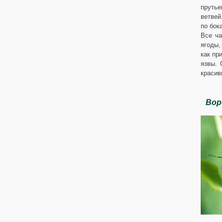
прутье
ветвей
по бок
Все ча
ягоды,
как пр
язвы. 
красив
Вор