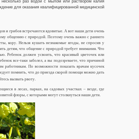
 несколько раз водой с мылом или раствором калия
еждение для оказания квалифицированной медицинской
одов и грибов встречаются
ядовитые
. А вот наши
дети
очень
ому общению с природой. Поэтому очень важно с раннего
еты, кору. Нельзя
кушать
незнакомые
ягоды
, не спросив у
нить
детям
, что общение с природой требует внимания. Что
тью
. Ребенок должен усвоить, что красивый цветочек или
ребенок все-таки
заболел
, а вы подозреваете, что причиной
м работникам. По возможности показать врачам кусочек
ледует помнить, что до приезда скорой помощи можно дать
йтесь вызвать рвоту.
ющиеся в лесах, парках, на садовых участках – везде, где
овитой
флоры, с которыми могут столкнуться наши дети.