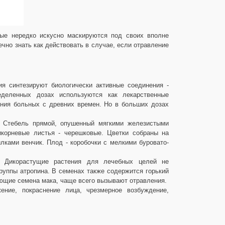
рые нередко искусно маскируются под своих вполне
чно знать как действовать в случае, если отравление
ия синтезируют биологически активные соединения -
еделенных дозах используются как лекарственные
ения больных с древних времен. Но в больших дозах
. Стебель прямой, опушенный мягкими железистыми
икорневые листья - черешковые. Цветки собраны на
лками венчик. Плод - коробочки с мелкими буровато-
г. Дикорастущие растения для лечебных целей не
руппы атропина. В семенах также содержится горький
ающие семена мака, чаще всего вызывают отравления.
ение, покраснение лица, чрезмерное возбуждение,