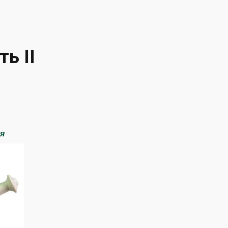
ь II
я