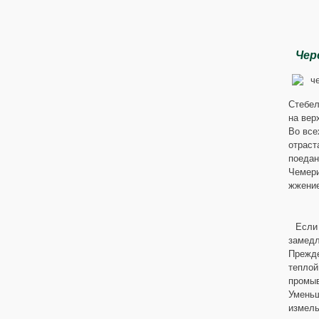
Чер
Стебел
на вер
Во все
отраст
поедан
Чемери
жжение
Если
замедл
Прежде
тепло
промыв
Уменьш
измель