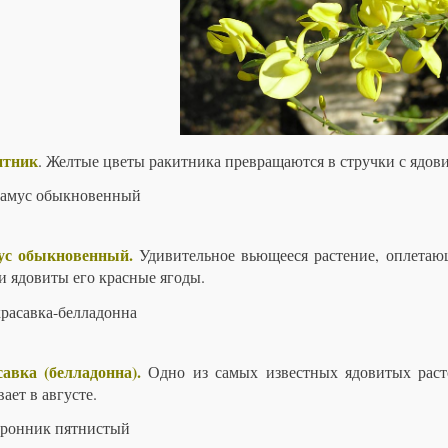
итник
. Желтые цветы ракитника превращаются в стручки с ядо
ус обыкновенный.
Удивительное вьющееся
растение
, оплетаю
 и ядовиты его красные
ягоды
.
авка (белладонна).
Одно из самых известных
ядовитых рас
ает в августе.