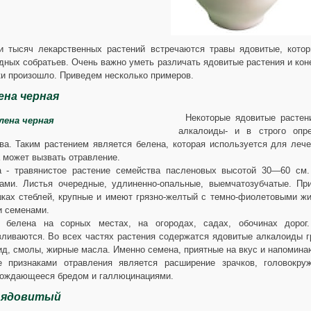
и тысяч лекарственных растений встречаются травы ядовитые, кото
дных собратьев. Очень важно уметь различать ядовитые растения и коне
ки произошло. Приведем несколько примеров.
ена черная
Некоторые ядовитые растен
алкалоиды- и в строго опр
ва. Таким растением является белена, которая используется для леч
 может вызвать отравление.
а - травянистое растение семейства пасленовых высотой 30—60 см
ами. Листья очередные, удлиненно-опальные, выемчатозубчатые. Пр
ках стеблей, крупные и имеют грязно-желтый с темно-фиолетовыми жи
 семенами.
т белена на сорных местах, на огородах, садах, обочинах доро
вливаются. Во всех частях растения содержатся ядовитые алкалоиды г
ид, смолы, жирные масла. Именно семена, приятные на вкус и напомин
 признаками отравления является расширение зрачков, головокруж
ождающееся бредом и галлюцинациями.
 ядовитый