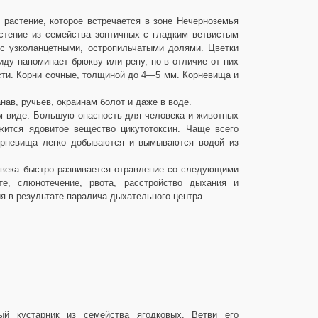
 растение, которое встречается в зоне Нечерноземья
астение из семейства зонтичных с гладким ветвистым
с узколанцетными, остропильчатыми долями. Цветки
иду напоминает брюкву или репу, но в отличие от них
сти. Корни сочные, толщиной до 4—5 мм. Корневища и
нав, ручьев, окраинам болот и даже в воде.
м виде. Большую опасность для человека и животных
жится ядовитое вещество цикутотоксин. Чаще всего
корневища легко добываются и вымываются водой из
ловека быстро развивается отравление со следующими
те, слюнотечение, рвота, расстройство дыхания и
я в результате паралича дыхательного центра.
ый кустарник из семейства ягодковых. Ветви его