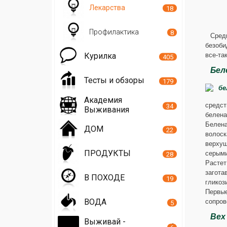
Лекарства
18
Профилактика
8
Сред
безоби
все-та
Курилка
405
Бел
Тесты и обзоры
179
Академия
средст
34
Выживания
белена
Белен
ДОМ
22
волоск
верхуш
ПРОДУКТЫ
серыми
28
Расте
загота
В ПОХОДЕ
19
гликоз
Первые
ВОДА
сопров
5
Вех
Выживай -