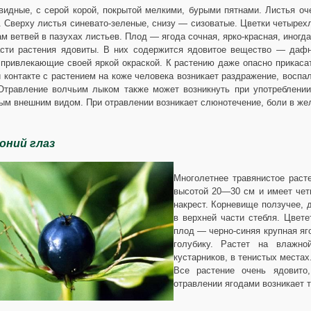
видные, с серой корой, покрытой мелкими, бурыми пятнами. Листья оч
. Сверху листья синевато-зеленые, снизу — сизоватые. Цветки четырех
ам ветвей в пазухах листьев. Плод — ягода сочная, ярко-красная, иногда
сти растения ядовиты. В них содержится ядовитое вещество — дафни
 привлекающие своей яркой окраской. К растению даже опасно прикасать
и контакте с растением на коже человека возникает раздражение, восп
Отравление волчьим лыком также может возникнуть при употреблении
ым внешним видом. При отравлении возникает слюнотечение, боли в жел
оний глаз
Многолетнее травянистое раст
высотой 20—30 см и имеет чет
накрест. Корневище ползучее, 
в верхней части стебля. Цвет
плод — черно-синяя крупная яг
голубику. Растет на влажн
кустарников, в тенистых местах
Все растение очень ядовито
отравлении ягодами возникает т