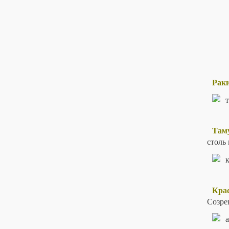
Рак
Там
столь
Крас
Созрев