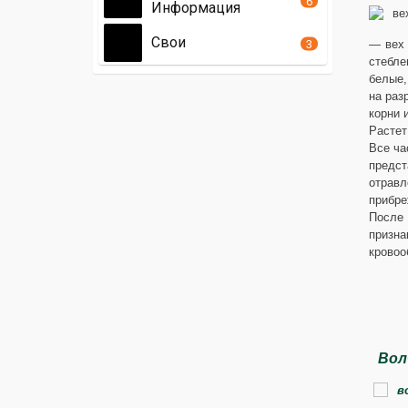
6
Информация
Свои
3
— вех 
стебле
белые,
на раз
корни 
Растет
Все ча
предст
отравл
прибре
После 
призн
кровоо
Вол