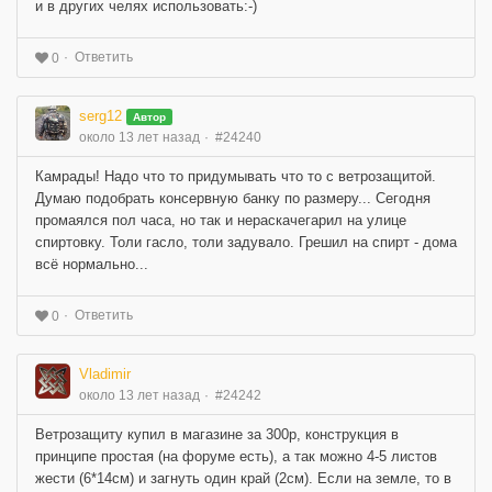
и в других челях использовать:-)
Ответить
0
serg12
Автор
около 13 лет назад
#24240
Камрады! Надо что то придумывать что то с ветрозащитой.
Думаю подобрать консервную банку по размеру... Сегодня
промаялся пол часа, но так и нераскачегарил на улице
спиртовку. Толи гасло, толи задувало. Грешил на спирт - дома
всё нормально...
Ответить
0
Vladimir
около 13 лет назад
#24242
Ветрозащиту купил в магазине за 300р, конструкция в
принципе простая (на форуме есть), а так можно 4-5 листов
жести (6*14см) и загнуть один край (2см). Если на земле, то в