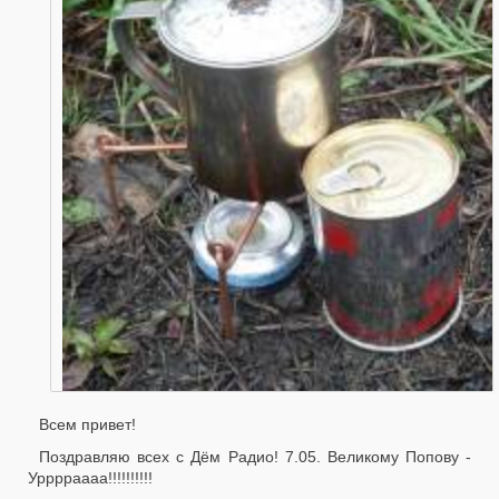
Всем привет!
Поздравляю всех с Дём Радио! 7.05. Великому Попову -
Урррраааа!!!!!!!!!!