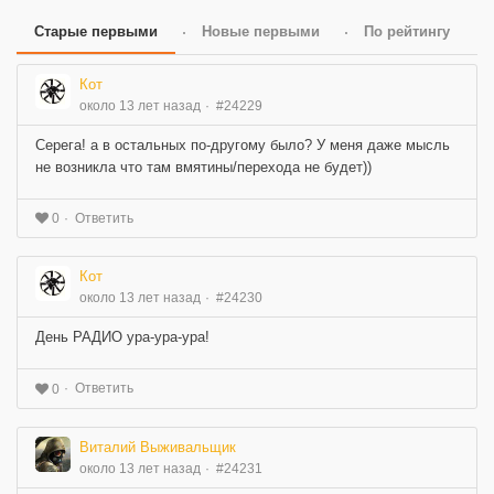
Старые первыми
Новые первыми
По рейтингу
Кот
около 13 лет назад
#24229
Серега! а в остальных по-другому было? У меня даже мысль
не возникла что там вмятины/перехода не будет))
Ответить
0
Кот
около 13 лет назад
#24230
День РАДИО ура-ура-ура!
Ответить
0
Виталий Выживальщик
около 13 лет назад
#24231