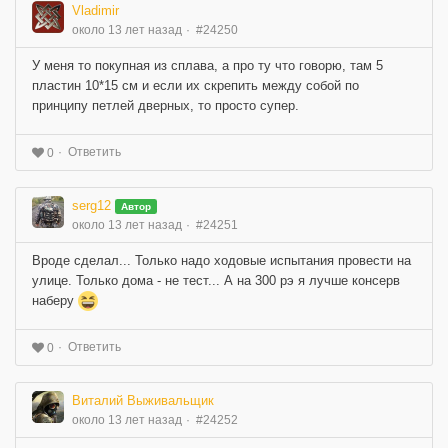
Vladimir
около 13 лет назад
#24250
У меня то покупная из сплава, а про ту что говорю, там 5
пластин 10*15 см и если их скрепить между собой по
принципу петлей дверных, то просто супер.
Ответить
0
serg12
Автор
около 13 лет назад
#24251
Вроде сделал... Только надо ходовые испытания провести на
улице. Только дома - не тест... А на 300 рэ я лучше консерв
наберу
Ответить
0
Виталий Выживальщик
около 13 лет назад
#24252