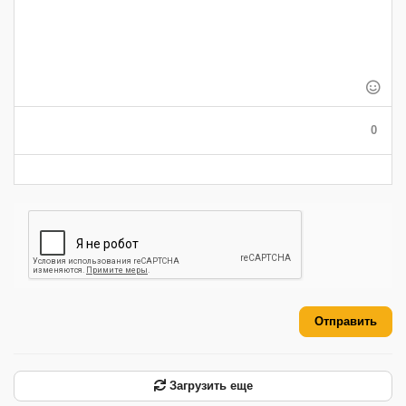
-
-
-
-
-
-
-
-
-
-
-
-
-
-
-
-
-
-
-
-
-
-
-
-
-
-
-
0
-
-
-
-
-
-
Отправить
Загрузить еще