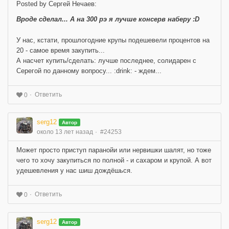
Posted by Сергей Нечаев:
Вроде сделал... А на 300 рэ я лучше консерв наберу :D
У нас, кстати, прошлогодние крупы подешевели процентов на
20 - самое время закупить...
А насчет купить/сделать: лучше последнее, солидарен с
Серегой по данному вопросу... :drink: - ждем...
Ответить
0
serg12
Автор
около 13 лет назад
#24253
Может просто приступ паранойи или нервишки шалят, но тоже
чего то хочу закупиться по полной - и сахаром и крупой. А вот
удешевления у нас шиш дождёшься.
Ответить
0
serg12
Автор