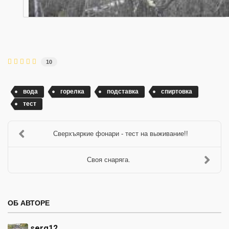
10
вода
горелка
подставка
спиртовка
тест
Сверхъяркие фонари - тест на выживание!!
Своя снаряга.
ОБ АВТОРЕ
serg12