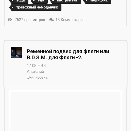
вода
еда
инструмент
медицина
тревожный чемоданчик
7527 просмотров
13 Комментариев
Ременной подвес для фляги или
B.D.S.M. для Фляги -2.
17.08.2013
Анатолий
Экипировка