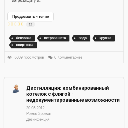
ветрозащиту и...
Продолжить чтение
13
бензовка
ветрозащита
вода
кружка
спиртовка
6339 просмотров
6 Комментариев
Дистилляция: комбинированный
котелок с флягой -
недокументированные возможности
20.03.2012
Ромео Зроман
Дезинфекция