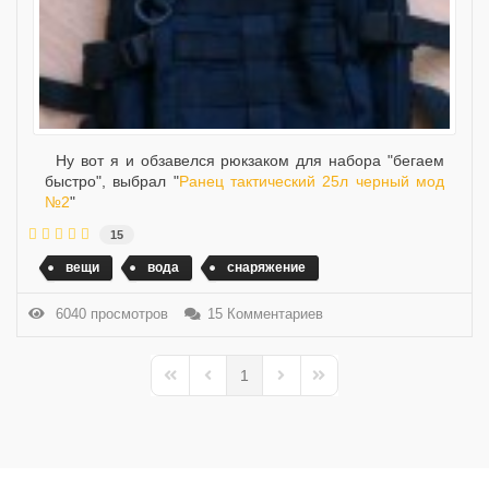
Ну вот я и обзавелся рюкзаком для набора "бегаем
быстро", выбрал "
Ранец тактический 25л черный мод
№2
"
15
вещи
вода
снаряжение
6040 просмотров
15 Комментариев
1
First Page
Previous Page
Next Page
Last Page