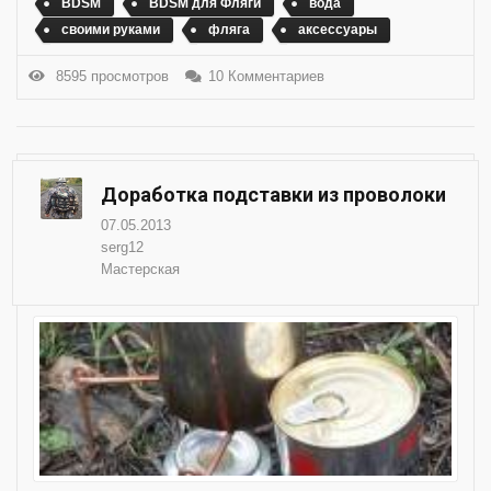
BDSM
BDSM для Фляги
вода
своими руками
фляга
аксессуары
8595 просмотров
10 Комментариев
Доработка подставки из проволоки
07.05.2013
serg12
Мастерская