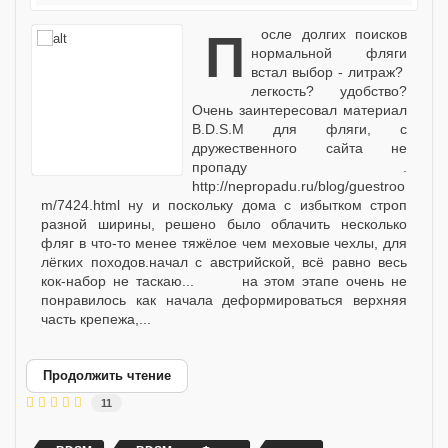
После долгих поисков
нормальной фляги
встал выбор - литраж?
легкость? удобство?
Очень заинтересовал материал
B.D.S.M для фляги, с
дружественного сайта не
пропаду .
http://nepropadu.ru/blog/guestroo
m/7424.html ну и поскольку дома с избытком строп
разной ширины, решено было облачить несколько
фляг в что-то менее тяжёлое чем меховые чехлы, для
лёгких походов.начал с австрийской, всё равно весь
кок-набор не таскаю... на этом этапе очень не
понравилось как начала деформироваться верхняя
часть крепежа,...
Продолжить чтение
11