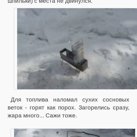
шпильки) с места не двинулся.
Для топлива наломал сухих сосновых
веток - горят как порох. Загорелись сразу,
жара много... Сажи тоже.