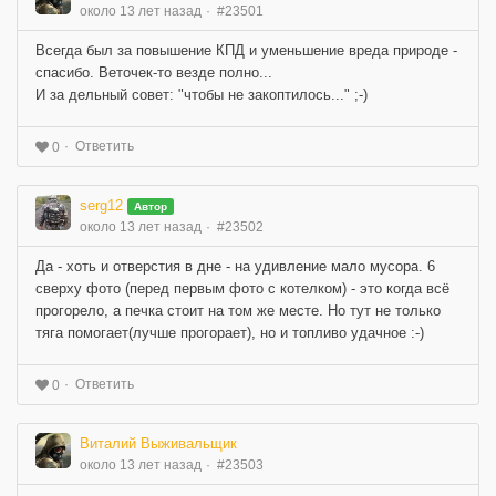
около 13 лет назад
#23501
Всегда был за повышение КПД и уменьшение вреда природе -
спасибо. Веточек-то везде полно...
И за дельный совет: "чтобы не закоптилось..." ;-)
Ответить
0
serg12
Автор
около 13 лет назад
#23502
Да - хоть и отверстия в дне - на удивление мало мусора. 6
сверху фото (перед первым фото с котелком) - это когда всё
прогорело, а печка стоит на том же месте. Но тут не только
тяга помогает(лучше прогорает), но и топливо удачное :-)
Ответить
0
Виталий Выживальщик
около 13 лет назад
#23503