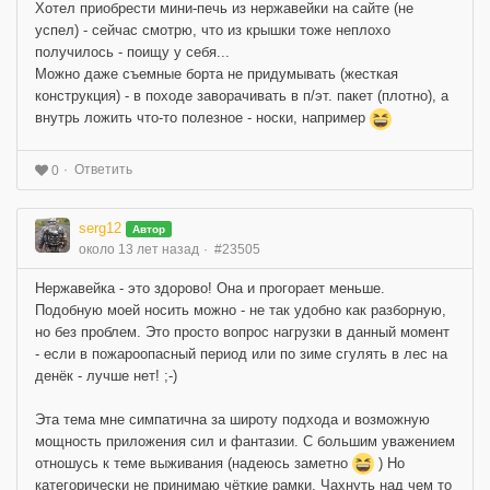
Хотел приобрести мини-печь из нержавейки на сайте (не
успел) - сейчас смотрю, что из крышки тоже неплохо
получилось - поищу у себя...
Можно даже съемные борта не придумывать (жесткая
конструкция) - в походе заворачивать в п/эт. пакет (плотно), а
внутрь ложить что-то полезное - носки, например
Ответить
0
serg12
Автор
около 13 лет назад
#23505
Нержавейка - это здорово! Она и прогорает меньше.
Подобную моей носить можно - не так удобно как разборную,
но без проблем. Это просто вопрос нагрузки в данный момент
- если в пожароопасный период или по зиме сгулять в лес на
денёк - лучше нет! ;-)
Эта тема мне симпатична за широту подхода и возможную
мощность приложения сил и фантазии. С большим уважением
отношусь к теме выживания (надеюсь заметно
) Но
категорически не принимаю чёткие рамки. Чахнуть над чем то