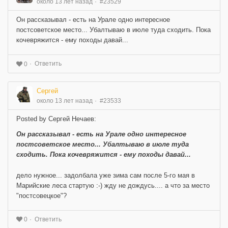
около 13 лет назад
#23529
Он рассказывал - есть на Урале одно интересное
постсоветское место... Убалтываю в июле туда сходить. Пока
кочевряжится - ему походы давай...
Ответить
0
Сергей
около 13 лет назад
#23533
Posted by Сергей Нечаев:
Он рассказывал - есть на Урале одно интересное
постсоветское место... Убалтываю в июле туда
сходить. Пока кочевряжится - ему походы давай...
дело нужное... задолбала уже зима сам после 5-го мая в
Марийские леса стартую :-) жду не дождусь.... а что за место
"постсовецкое"?
Ответить
0