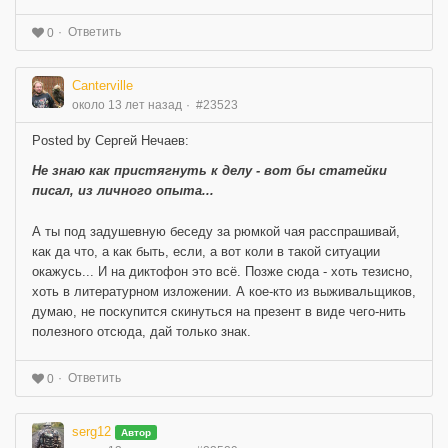
Ответить
0
Canterville
около 13 лет назад
#23523
Posted by Сергей Нечаев:
Не знаю как пристягнуть к делу - вот бы статейки
писал, из личного опыта...
А ты под задушевную беседу за рюмкой чая расспрашивай,
как да что, а как быть, если, а вот коли в такой ситуации
окажусь... И на диктофон это всё. Позже сюда - хоть тезисно,
хоть в литературном изложении. А кое-кто из выживальщиков,
думаю, не поскупится скинуться на презент в виде чего-нить
полезного отсюда, дай только знак.
Ответить
0
serg12
Автор