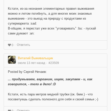
Кстати, из-за незнания элементарных правил выживания
можно и летом погибнуть, а для многих моих знакомых
выживание - это выезд на природу с продуктами из
супермаркета :sad:
В-общем, я перестал уже всех "уговаривать" :bu: - пускай
сами думают :an:
Ответить
0
Виталий Выживальщик
около 13 лет назад
#23509
Posted by Сергей Нечаев:
... придумываем, варганим, ищем, закупаем - и, как
говорится, - тело в дело! :D
Кстати, есть пара метров медной трубки (ок. 6мм.) - что
посоветуешь сделать полезного для себя и своей семьи ;-)
Ответить
0