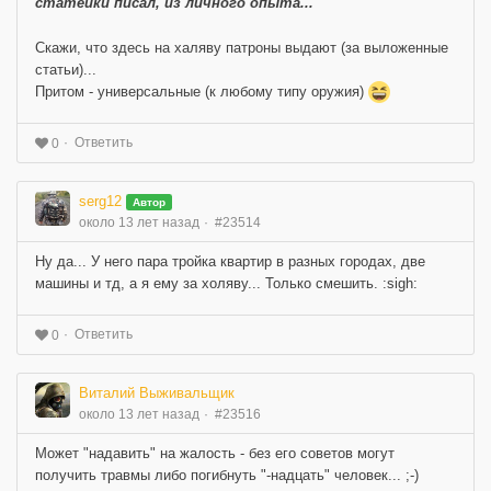
статейки писал, из личного опыта...
Скажи, что здесь на халяву патроны выдают (за выложенные
статьи)...
Притом - универсальные (к любому типу оружия)
Ответить
0
serg12
Автор
около 13 лет назад
#23514
Ну да... У него пара тройка квартир в разных городах, две
машины и тд, а я ему за холяву... Только смешить. :sigh:
Ответить
0
Виталий Выживальщик
около 13 лет назад
#23516
Может "надавить" на жалость - без его советов могут
получить травмы либо погибнуть "-надцать" человек... ;-)