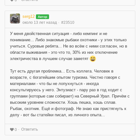
serg12
Автор
около 13 лет назад
#23510
У меня двойственная ситуация - либо кемпинг и не
понимание... Либо знакомые рыбаки охотники - у этих только
учиться. Суровые ребята... Не во всём с ними согласен, но в
области выживания - это что то, 30% из них отключение
электричества в лучшем случае заметят
Тут есть другая проблемка... Есть коллега. Человек в
возрасте, с богатейшим опытом туризма. Честно говоря с
материалами - что бы не лопухнуться - иногда
консультируюсь у него. Энтузиаст - пару раз в год ходит с
группами (которые сам собирает) на Северный Урал. Причём с
высоким уровнем сложности. Хошь пешка, хошь сплав.
Рыбак, охотник. Ещё и фотограф. Не знаю как пристягнуть к
делу - вот бы статейки писал, из личного опыта...
Ответить
0