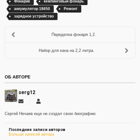
Фонарик
кемпинговый фонарь
аккумулятор 18650
Ремонт
зарядное устройство
Переделка фонаря 1,2.
Набор для кана на 2,2 литра.
ОБ АВТОРЕ
serg12
Подписаться
serg12
на
обновление
Сергей Нечаев еще не создал свою биографию
автора
Последние записи авторов
Больше записей автора