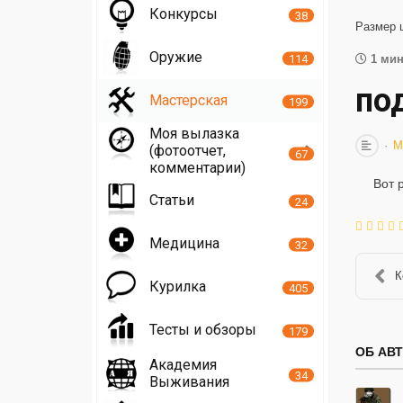
Конкурсы
38
Размер 
Оружие
114
1 мин
по
Мастерская
199
Моя вылазка
М
(фотоотчет,
67
комментарии)
Вот 
Статьи
24
Медицина
32
К
Курилка
405
Тесты и обзоры
179
ОБ АВ
Академия
34
Выживания