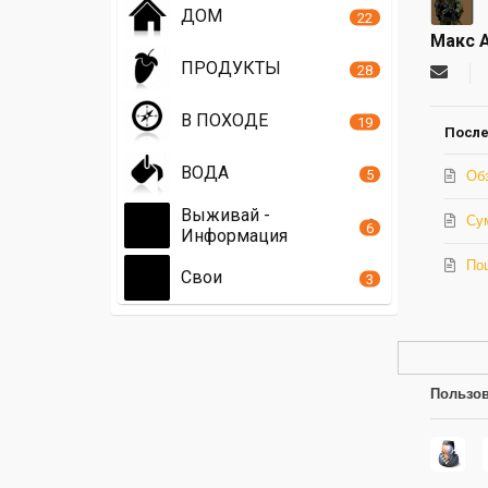
ДОМ
22
Макс 
ПРОДУКТЫ
28
Подпи
на
обнов
В ПОХОДЕ
19
автор
После
ВОДА
5
Об
Выживай -
Су
6
Информация
По
Свои
3
Пользов