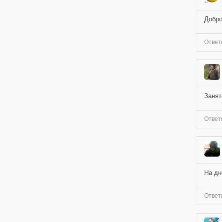
Добро
Ответ
Занято
Ответ
На дн
Ответ