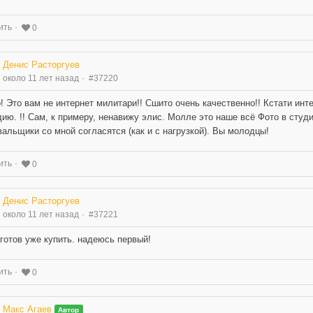
ить
0
Денис Расторгуев
около 11 лет назад
#37220
! Это вам не интернет милитари!! Сшито очень качественно!! Кстати инт
дию. !! Сам, к примеру, ненавижу элис. Молле это наше всё Фото в студию
альщики со мной согласятся (как и с нагрузкой). Вы молодцы!
ить
0
Денис Расторгуев
около 11 лет назад
#37221
. готов уже купить. надеюсь первый!
ить
0
Макс Агаев
Автор