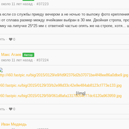
около 11 лет назад
#37223
а если со службы приеду вечером а не ночью то выложу фото крепления
 от сплава размер между ячейками выбран в 30 мм. Двойная стропа, про
мку на липучке 25*25 мм с ответной частью опять же на стропе, хотя... 
ить
0
Макс Агаев
Автор
около 11 лет назад
#37224
[/img]
ить
0
Иван Медведь