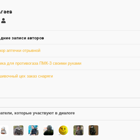
Агаев
саться
Макс
Агаев
ление
а
дние записи авторов
зор аптечки отрывной
мка для противогаза ПМК-3 своими руками
шивочный цех заказ снаряги
атели, которые участвуют в диалоге