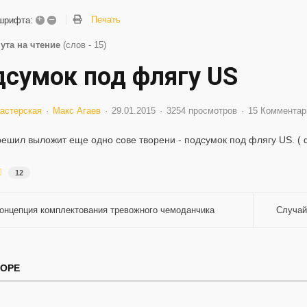
+
–
Печать
шрифта:
ута на чтение
(слов - 15)
дсумок под флягу US
астерская
Макс Агаев
29.01.2015
3254 просмотров
15 Комментар
решил выложит еще одно сове творени - подсумок под флягу US. ( 
12
онцепция комплектования тревожного чемоданчика
Случай
ТОРЕ