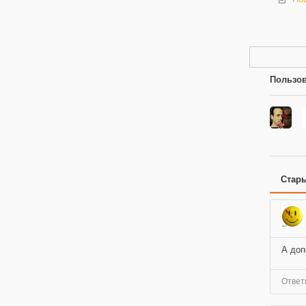
Пользов
Стар
А доп
Ответ