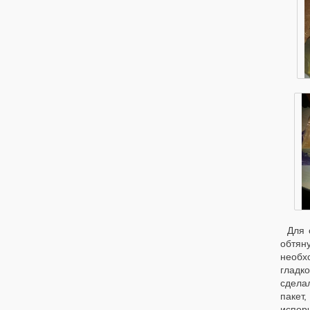
Для 
обтян
необх
гладко
сделал
пакет
испор