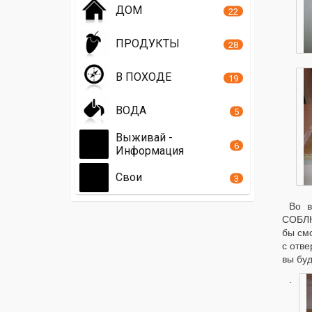
ДОМ
22
ПРОДУКТЫ
28
В ПОХОДЕ
19
ВОДА
5
Выживай -
6
Информация
Свои
3
Во в
СОБЛЮ
бы смо
с отве
вы буд
.