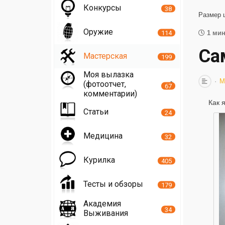
Конкурсы
38
Размер 
Оружие
114
1 мин
Са
Мастерская
199
Моя вылазка
М
(фотоотчет,
67
комментарии)
Как 
Статьи
24
Медицина
32
Курилка
405
Тесты и обзоры
179
Академия
34
Выживания