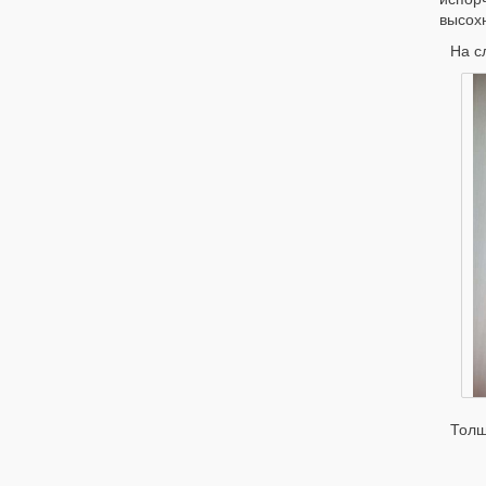
высохн
На с
Толщ