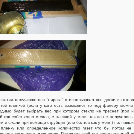
сжатия получившегося "пирога" я использовал две доски изгото
утой пленкой (если у кого есть возможнот то под фанеру можно 
одимо будет выбрать вес при котором стекло не треснет (при и
й как собственно стекло, с пленкой у меня такого не получалось
и и сжали при помощи струбцин (или болтов как у меня) полчивший
, пленку или определенное количество газет что бы потом не
ченное домашнее имущество. Результат всей вышепроделанной ра