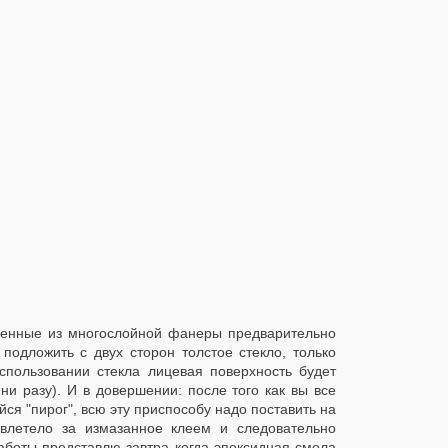
вленные из многослойной фанеры предварительно
подложить с двух сторон толстое стекло, только
спользовании стекла лицевая поверхность будет
 ни разу). И в довершении: после того как вы все
ся "пирог", всю эту приспособу надо поставить на
 влетело за измазанное клеем и следовательно
боты представлю завтра когда эпоксидная смола