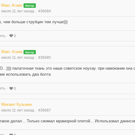
Макс Агаев
Автор
около 11 лет назад
#36684
, чем больше струбцин тем лучше)))
ить
0
Макс Агаев
Автор
около 11 лет назад
#36685
НО...)))) палаточная ткань это наше советское ноухау. при намокании он
ие использовать два болта
ить
0
Михаил Кузьмин
около 11 лет назад
#36687
такое делал... Только сжимал мраморной плитой... Использовал джинсов