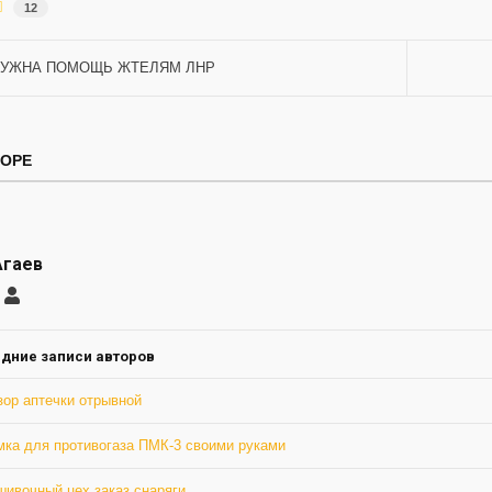
12
УЖНА ПОМОЩЬ ЖТЕЛЯМ ЛНР
ТОРЕ
Агаев
саться
Макс
Агаев
ление
а
дние записи авторов
зор аптечки отрывной
мка для противогаза ПМК-3 своими руками
шивочный цех заказ снаряги