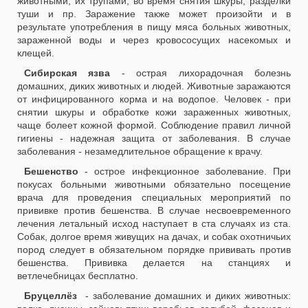
животными, их трупами, во время снятия шкуры, разделки
туши и пр. Заражение также может произойти и в
результате употребления в пищу мяса больных животных,
зараженной воды и через кровососущих насекомых и
клещей.
Сибирская язва
- острая лихорадочная болезнь
домашних, диких животных и людей. Животные заражаются
от инфицированного корма и на водопое. Человек - при
снятии шкуры и обработке кожи зараженных животных,
чаще болеет кожной формой. Соблюдение правил личной
гигиены - надежная защита от заболевания. В случае
заболевания - незамедлительное обращение к врачу.
Бешенство
- острое инфекционное заболевание. При
покусах больными животными обязательно посещение
врача для проведения специальных мероприятий по
прививке против бешенства. В случае несвоевременного
лечения летальный исход наступает в ста случаях из ста.
Собак, долгое время живущих на дачах, и собак охотничьих
пород следует в обязательном порядке прививать против
бешенства. Прививка делается на станциях и
ветлечебницах бесплатно.
Бруцеллёз
- заболевание домашних и диких животных: