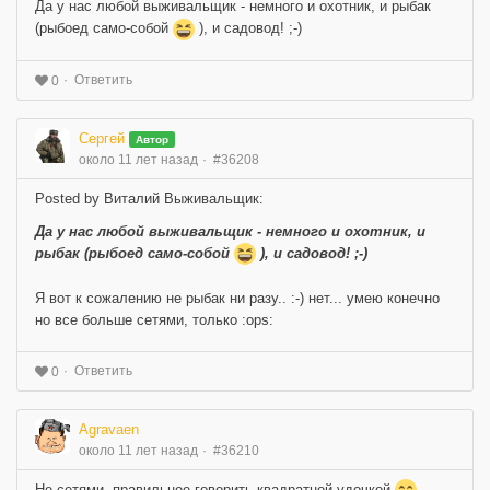
Да у нас любой выживальщик - немного и охотник, и рыбак
(рыбоед само-собой
), и садовод! ;-)
Ответить
0
Сергей
Автор
около 11 лет назад
#36208
Posted by Виталий Выживальщик:
Да у нас любой выживальщик - немного и охотник, и
рыбак (рыбоед само-собой
), и садовод! ;-)
Я вот к сожалению не рыбак ни разу.. :-) нет... умею конечно
но все больше сетями, только :ops:
Ответить
0
Agravaen
около 11 лет назад
#36210
Не сетями, правильнее говорить квадратной удочкой