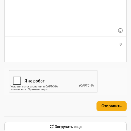
-
-
-
-
-
-
-
-
-
-
-
-
-
-
-
-
-
-
-
-
-
-
-
-
-
-
-
0
-
-
-
-
-
-
Отправить
Загрузить еще