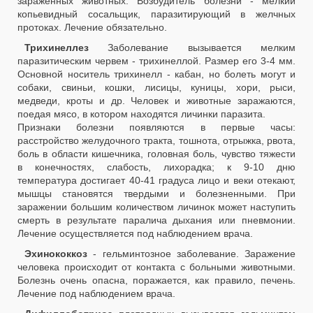
зараженных животных. Возбудитель болезни - мелкий
копьевидный сосальщик, паразитирующий в желчных
протоках. Лечение обязательно.
Трихинеллез
Заболевание вызывается мелким
паразитическим червем - трихинеллой. Размер его 3-4 мм.
Основной носитель трихинелл - кабан, но болеть могут и
собаки, свиньи, кошки, лисицы, куницы, хори, рыси,
медведи, кроты и др. Человек и животные заражаются,
поедая мясо, в котором находятся личинки паразита.
Признаки болезни появляются в первые часы:
расстройство желудочного тракта, тошнота, отрыжка, рвота,
боль в области кишечника, головная боль, чувство тяжести
в конечностях, слабость, лихорадка; к 9-10 дню
температура достигает 40-41 градуса лицо и веки отекают,
мышцы становятся твердыми и болезненными. При
заражении большим количеством личинок может наступить
смерть в результате паралича дыхания или пневмонии.
Лечение осуществляется под наблюдением врача.
Эхинококкоз
- гельминтозное заболевание. Заражение
человека происходит от контакта с больными животными.
Болезнь очень опасна, поражается, как правило, печень.
Лечение под наблюдением врача.