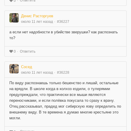
Ответить
0
Денис Расторгуев
около 11 лет назад
#36227
а если нет надобности в убийстве зверушки? как распознать
то?
Ответить
0
Сосед
около 11 лет назад
#36228
По виду распознаешь только бешенство и лишай, остальные
на врядли. В школе когда в колхоз ездили, о тулерямии
предупреждали, что практически все мыши являются
переносчиками, и если полёвка покусала то сразу к врачу.
Отец рассказывал, прадед мог сибирскую язву определить по
внешнему виду. В те времена я думаю многие крестьяне это
могли.