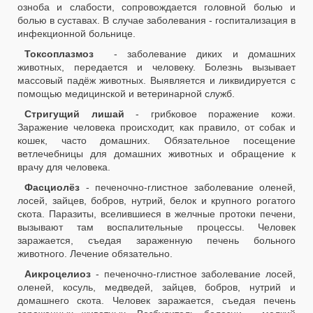
озноба и слабости, сопровождается головной болью и
болью в суставах. В случае заболевания - госпитализация в
инфекционной больнице.
Токсоплазмоз
- заболевание диких и домашних
животных, передается и человеку. Болезнь вызывает
массовый падёж животных. Выявляется и ликвидируется с
помощью медицинской и ветеринарной служб.
Стригущий лишай
- грибковое поражение кожи.
Заражение человека происходит, как правило, от собак и
кошек, часто домашних. Обязательное посещение
ветлечебницы для домашних животных и обращение к
врачу для человека.
Фасциолёз
- печеночно-глистное заболевание оленей,
лосей, зайцев, бобров, нутрий, белок и крупного рогатого
скота. Паразиты, вселившиеся в желчные протоки печени,
вызывают там воспалительные процессы. Человек
заражается, съедая зараженную печень больного
животного. Лечение обязательно.
Аикроцелиоз
- печеночно-глистное заболевание лосей,
оленей, косуль, медведей, зайцев, бобров, нутрий и
домашнего скота. Человек заражается, съедая печень