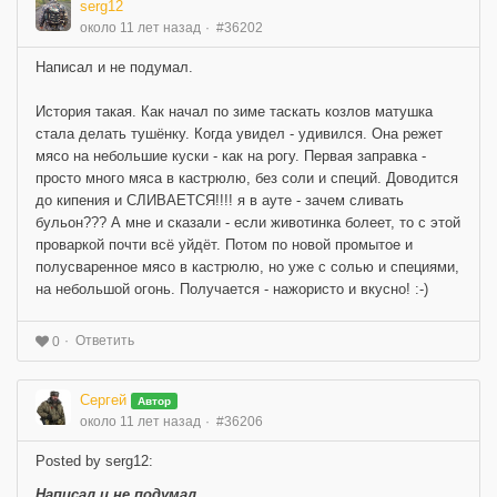
serg12
около 11 лет назад
#36202
Написал и не подумал.
История такая. Как начал по зиме таскать козлов матушка
стала делать тушёнку. Когда увидел - удивился. Она режет
мясо на небольшие куски - как на рогу. Первая заправка -
просто много мяса в кастрюлю, без соли и специй. Доводится
до кипения и СЛИВАЕТСЯ!!!! я в ауте - зачем сливать
бульон??? А мне и сказали - если животинка болеет, то с этой
проваркой почти всё уйдёт. Потом по новой промытое и
полусваренное мясо в кастрюлю, но уже с солью и специями,
на небольшой огонь. Получается - нажористо и вкусно! :-)
Ответить
0
Сергей
Автор
около 11 лет назад
#36206
Posted by serg12:
Написал и не подумал.