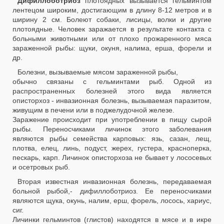
Дифиллоботриоз
плотоядных вызывается гельминтом
лентецом широким, достигающим в длину 8-12 метров и в
ширину 2 см. Болеют собаки, лисицы, волки и другие
плотоядные. Человек заражается в результате контакта с
больными животными или от плохо прожаренного мяса
зараженной рыбы: щуки, окуня, налима, ерша, форели и
др.
Болезни, вызываемые мясом зараженной рыбы,
обычно связаны с гельминтами рыб. Одной из
распространенных болезней этого вида является
описторхоз - инвазионная болезнь, вызываемая паразитом,
живущим в печени или в поджелудочной железе.
Заражение происходит при употреблении в пищу сырой
рыбы. Переносчиками личинок этого заболевания
являются рыбы семейства карповых: язь, сазан, лещ,
плотва, елец, линь, подуст, жерех, густера, красноперка,
пескарь, карп. Личинок описторхоза не бывает у лососевых
и осетровых рыб.
Вторая известная инвазионная болезнь, передаваемая
больной рыбой,- дифиллоботриоз. Ее переносчиками
являются щука, окунь, налим, ерш, форель, лосось, хариус,
сиг.
Личинки гельминтов (глистов) находятся в мясе и в икре