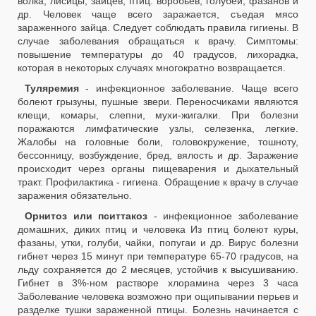
волка, лисицы, зайцев; птиц: воробьев, голубей, фазанов и
др. Человек чаще всего заражается, съедая мясо
зараженного зайца. Следует соблюдать правила гигиены. В
случае заболевания обращаться к врачу. Симптомы:
повышение температуры до 40 градусов, лихорадка,
которая в некоторых случаях многократно возвращается.
Туляремия
- инфекционное заболевание. Чаще всего
болеют грызуны, пушные звери. Переносчиками являются
клещи, комары, слепни, мухи-жигалки. При болезни
поражаются лимфатические узлы, селезенка, легкие.
Жалобы на головные боли, головокружение, тошноту,
бессонницу, возбуждение, бред, вялость и др. Заражение
происходит через органы пищеварения и дыхательный
тракт. Профилактика - гигиена. Обращение к врачу в случае
заражения обязательно.
Орнитоз или пситтакоз
- инфекционное заболевание
домашних, диких птиц и человека Из птиц болеют куры,
фазаны, утки, голуби, чайки, попугаи и др. Вирус болезни
гибнет через 15 минут при температуре 65-70 градусов, на
льду сохраняется до 2 месяцев, устойчив к высушиванию.
Гибнет в 3%-ном растворе хлорамина через 3 часа
Заболевание человека возможно при ощипывании перьев и
разделке тушки зараженной птицы. Болезнь начинается с