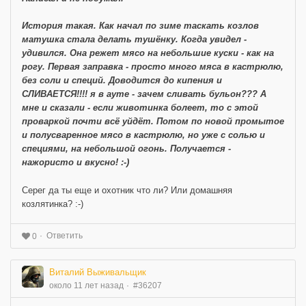
История такая. Как начал по зиме таскать козлов
матушка стала делать тушёнку. Когда увидел -
удивился. Она режет мясо на небольшие куски - как на
рогу. Первая заправка - просто много мяса в кастрюлю,
без соли и специй. Доводится до кипения и
СЛИВАЕТСЯ!!!! я в ауте - зачем сливать бульон??? А
мне и сказали - если животинка болеет, то с этой
проваркой почти всё уйдёт. Потом по новой промытое
и полусваренное мясо в кастрюлю, но уже с солью и
специями, на небольшой огонь. Получается -
нажористо и вкусно! :-)
Серег да ты еще и охотник что ли? Или домашняя
козлятинка? :-)
Ответить
0
Виталий Выживальщик
около 11 лет назад
#36207