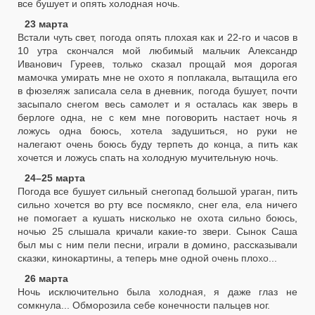
все бушует и опять холодная ночь.
23 марта
Встали чуть свет, погода опять плохая как и 22-го и часов в
10 утра скончался мой любимый мальчик Александр
Иванович Гуреев, только сказал прощай моя дорогая
мамочка умирать мне не охото я поплакала, вытащила его
в фюзеляж записала села в дневник, погода бушует, почти
засыпало снегом весь самолет и я осталась как зверь в
берлоге одна, не с кем мне поговорить настает ночь я
ложусь одна боюсь, хотела задушиться, но руки не
налегают очень боюсь буду терпеть до конца, а пить как
хочется и ложусь спать на холодную мучительную ночь.
24–25 марта
Погода все бушует сильный снегопад большой ураган, пить
сильно хочется во рту все посмякло, снег ела, ела ничего
не помогает а кушать нисколько не охота сильно боюсь,
ночью 25 слышала кричали какие-то звери. Сынок Саша
был мы с ним пели песни, играли в домино, рассказывали
сказки, кинокартины, а теперь мне одной очень плохо...
26 марта
Ночь исключительно была холодная, я даже глаз не
сомкнула... Обморозила себе конечности пальцев ног.