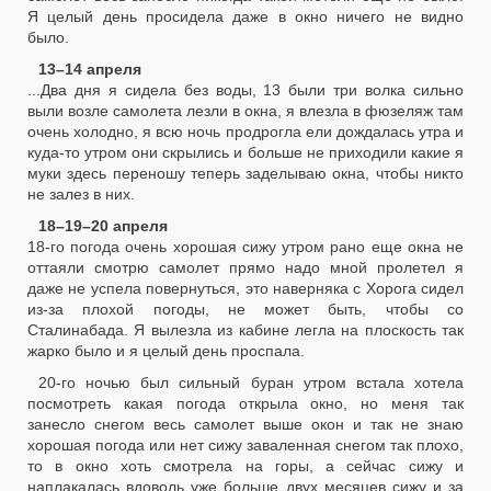
Я целый день просидела даже в окно ничего не видно
было.
13–14 апреля
...Два дня я сидела без воды, 13 были три волка сильно
выли возле самолета лезли в окна, я влезла в фюзеляж там
очень холодно, я всю ночь продрогла ели дождалась утра и
куда-то утром они скрылись и больше не приходили какие я
муки здесь переношу теперь заделываю окна, чтобы никто
не залез в них.
18–19–20 апреля
18-го погода очень хорошая сижу утром рано еще окна не
оттаяли смотрю самолет прямо надо мной пролетел я
даже не успела повернуться, это наверняка с Хорога сидел
из-за плохой погоды, не может быть, чтобы со
Сталинабада. Я вылезла из кабине легла на плоскость так
жарко было и я целый день проспала.
20-го ночью был сильный буран утром встала хотела
посмотреть какая погода открыла окно, но меня так
занесло снегом весь самолет выше окон и так не знаю
хорошая погода или нет сижу заваленная снегом так плохо,
то в окно хоть смотрела на горы, а сейчас сижу и
наплакалась вдоволь уже больше двух месяцев сижу и за