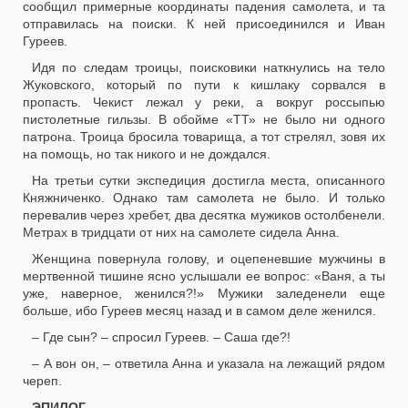
сообщил примерные координаты падения самолета, и та
отправилась на поиски. К ней присоединился и Иван
Гуреев.
Идя по следам троицы, поисковики наткнулись на тело
Жуковского, который по пути к кишлаку сорвался в
пропасть. Чекист лежал у реки, а вокруг россыпью
пистолетные гильзы. В обойме «ТТ» не было ни одного
патрона. Троица бросила товарища, а тот стрелял, зовя их
на помощь, но так никого и не дождался.
На третьи сутки экспедиция достигла места, описанного
Княжниченко. Однако там самолета не было. И только
перевалив через хребет, два десятка мужиков остолбенели.
Метрах в тридцати от них на самолете сидела Анна.
Женщина повернула голову, и оцепеневшие мужчины в
мертвенной тишине ясно услышали ее вопрос: «Ваня, а ты
уже, наверное, женился?!» Мужики заледенели еще
больше, ибо Гуреев месяц назад и в самом деле женился.
– Где сын? – спросил Гуреев. – Саша где?!
– А вон он, – ответила Анна и указала на лежащий рядом
череп.
ЭПИЛОГ