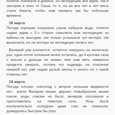
попили, поиграли в домино, но экспедицию все ждем, так и
смотрим в окно то Саша, то я, но ее все нет и нет мяса
стали беречь, чтобы нам прожить как бы побольше
времени.
16 марта
Погода хорошая покушали утром набрали воды, попили
сидим ждем с 2-х сторон самолета или экспедицию из
кабины не выходим, как только услышали гул мотора, так
выскочили, но ни мотора ни экспедиции ничего нет.
Валерий уже кончается, остается покушать на несколько
раз, одни почти головные мозги остались, да 4 кусочка сала
с мясом и дальше не знаем; чем нам жить наверное
придется умирать, потому что надежды на спасение
никакой нет, уже сидим целый месяц и ничего ни с какой
стороны нет.
18 марта
Погода плохая, снегопад с ветром сильным видимости
нет... взяли Валерия кишки, дерьмо повыбросили кишки
поели, воды совсем не было, вечером поплакали и
приготовились на тяжелую ночь... Ночь была
исключительно холодная даже глаз не сомкнули,
дожидались быстрее бы утро.