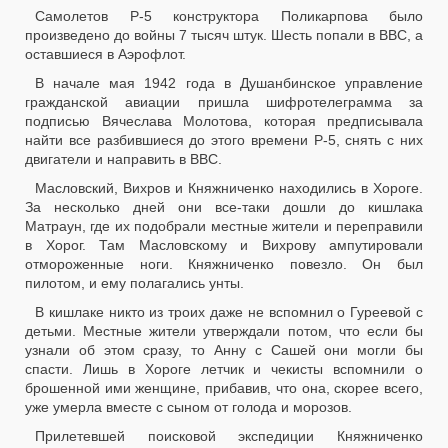
Самолетов Р-5 конструктора Поликарпова было
произведено до войны 7 тысяч штук. Шесть попали в ВВС, а
оставшиеся в Аэрофлот.
В начале мая 1942 года в Душанбинское управление
гражданской авиации пришла шифротелеграмма за
подписью Вячеслава Молотова, которая предписывала
найти все разбившиеся до этого времени Р-5, снять с них
двигатели и направить в ВВС.
Масловский, Вихров и Княжниченко находились в Хороге.
За несколько дней они все-таки дошли до кишлака
Матраун, где их подобрали местные жители и переправили
в Хорог. Там Масловскому и Вихрову ампутировали
отмороженные ноги. Княжниченко повезло. Он был
пилотом, и ему полагались унты.
В кишлаке никто из троих даже не вспомнил о Гуреевой с
детьми. Местные жители утверждали потом, что если бы
узнали об этом сразу, то Анну с Сашей они могли бы
спасти. Лишь в Хороге летчик и чекисты вспомнили о
брошенной ими женщине, прибавив, что она, скорее всего,
уже умерла вместе с сыном от голода и морозов.
Прилетевшей поисковой экспедиции Княжниченко