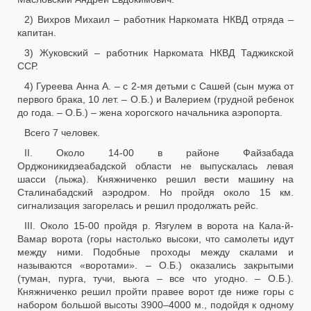
2) Вихров Михаил – работник Наркомата НКВД отряда –
капитан.
3) Жуковский – работник Наркомата НКВД Таджикской
ССР.
4) Гуреева Анна А. – с 2-мя детьми с Сашей (сын мужа от
первого брака, 10 лет. – О.Б.) и Валерием (грудной ребенок
до года. – О.Б.) – жена хорогского начальника аэропорта.
Всего 7 человек.
II. Около 14-00 в районе Файзабада
Орджоникидзеабадской области не выпускалась левая
шасси (лыжа). Княжниченко решил вести машину на
Сталинабадский аэродром. Но пройдя около 15 км.
сигнализация загорелась и решил продолжать рейс.
III. Около 15-00 пройдя р. Язгулем в ворота на Кала-й-
Вамар ворота (горы настолько высоки, что самолеты идут
между ними. Подобные проходы между скалами и
называются «воротами». – О.Б.) оказались закрытыми
(туман, пурга, тучи, вьюга – все что угодно. – О.Б.).
Княжниченко решил пройти правее ворот где ниже горы с
набором большой высоты 3900–4000 м., подойдя к одному