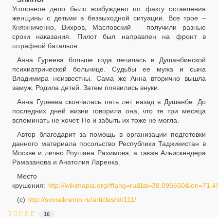
Уголовное дело было возбуждено по факту оставления
женщины с детьми в безвыходной ситуации. Все трое –
Княжниченко, Вихров, Масловский – получили разные
сроки наказания. Пилот был направлен на фронт в
штрафной батальон.
Анна Гуреева больше года лечилась в Душанбинской
психиатрической больнице. Судьбы ее мужа и сына
Владимира неизвестны. Сама же Анна вторично вышла
замуж. Родила детей. Затем появились внуки.
Анна Гуреева скончалась пять лет назад в Душанбе. До
последних дней жизни говорила она, что те три месяца
вспоминать не хочет. Но и забыть их тоже не могла.
Автор благодарит за помощь в организации подготовки
данного материала посольство Республики Таджикистан в
Москве и лично Роушана Рахимова, а также Альискендера
Рамазанова и Анатолия Ларенка.
Место
крушения:
http://wikimapia.org/#lang=ru&lat=38.095550&lon=7
(с)
http://sovsekretno.ru/articles/id/111/
16