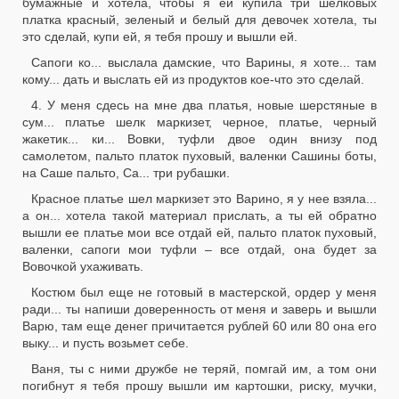
бумажные и хотела, чтобы я ей купила три шелковых
платка красный, зеленый и белый для девочек хотела, ты
это сделай, купи ей, я тебя прошу и вышли ей.
Сапоги ко... выслала дамские, что Варины, я хоте... там
кому... дать и выслать ей из продуктов кое-что это сделай.
4. У меня сдесь на мне два платья, новые шерстяные в
сум... платье шелк маркизет, черное, платье, черный
жакетик... ки... Вовки, туфли двое один внизу под
самолетом, пальто платок пуховый, валенки Сашины боты,
на Саше пальто, Са... три рубашки.
Красное платье шел маркизет это Варино, я у нее взяла...
а он... хотела такой материал прислать, а ты ей обратно
вышли ее платье мои все отдай ей, пальто платок пуховый,
валенки, сапоги мои туфли – все отдай, она будет за
Вовочкой ухаживать.
Костюм был еще не готовый в мастерской, ордер у меня
ради... ты напиши доверенность от меня и заверь и вышли
Варю, там еще денег причитается рублей 60 или 80 она его
выку... и пусть возьмет себе.
Ваня, ты с ними дружбе не теряй, помгай им, а том они
погибнут я тебя прошу вышли им картошки, риску, мучки,