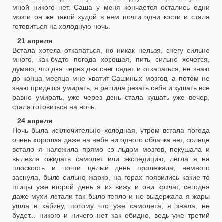
мной никого нет. Саша у меня кончается остались одни
мозги он же такой худой в нем почти одни кости и стала
готовиться на холодную ночь.
21 апреля
Встала хотела откапаться, но никак нельзя, снегу сильно
много, как-будто погода хорошая, пить сильно хочется,
думаю, что дня через два снег сядет и откапаться, не знаю
до конца месяца мне хватит Сашиных мозгов, а потом не
знаю придется умирать, я решила резать себя и кушать все
равно умирать, уже через день стала кушать уже вечер,
стала готовиться на ночь.
24 апреля
Ночь была исключительно холодная, утром встала погода
очень хорошая даже на небе ни одного облачка нет, солнце
встало я наложила прямо со льдом мозгов, покушала и
вылезла ожидать самолет или экспедицию, легла я на
плоскость и почти целый день пролежала, немного
заснула, было сильно жарко, на горах появились какие-то
птицы уже второй день я их вижу и они кричат, сегодня
даже мухи летали так было тепло и не выдержала я жары
ушла в кабину, потому что уже самолета, я знала, не
будет... никого и ничего нет как обидно, ведь уже третий