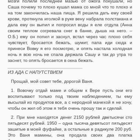
мозги полили последней мазью от ожога покушали, но
Саша почему то плохо кушал мама со мной что то плохо и
на том закончилась наша пища. Я решила дать ему своей
крови, проткнула иголкой в руке вену набрала полстакана и
дала ему он выпил и попросил воды я еле отдула (Анна
своим теплом согревала снег в банке, дыша на него. –
О.Б.) ему он попил и заснул, встал через час плохо себя
чувствует, бросается бежать, шумит, папа иди сюда и
принеси Вовку я его посмотрю, и опять настала холодная
ночь я всю ночь не спала держала Сашу и так до утра то
заснет, то опять бросается в окна бежать.
______________________________
ИЗ АДА С НАПУТСТВИЕМ
Прощай, мой совет тебе, дорогой Ваня.
1. Вовочку отдай маме и общем к Вере пусть они его
воспитывают только под твоим наблюдением, ты ему
высылай из продуктов все, а с неродной мачехой я не хочу,
чтобы он жил об этом я тебя очень прошу так и сделай.
2. При мне находятся денег 2150 рублей дветысячи сто
пятьдесят рублей. 1950 – одна тысяча девятьсот пятьдесят
зашитые в моей фуфайке, а остальные в радикуле 200 руб.
Это Ваня мамины, она продала своих два платка