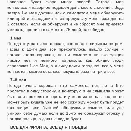
наверное будет скоро много зверей. Тетрадь моя
кончилась и наверное подошел день моего спасения. Ведь
завтра 1-е мая должны или с самолетом меня обнаружить
или прийти экспедиция и так продукты у меня тоже дня на
2 осталось, если не обнаружат и не сбросят, мне придется
умирать, проживя в самолете 75 дней, как обидно.
1 мая
Погода с утра очень плохая, снегопад с сильным ветром,
часам к 12-ти дня все прекратилось, вышло солнце и
погода стала хорошая, но ни самолета ни экспедиции
никого нет, я немного поплакала, как обидно люди
справляют 1-ое Мая, а я сижу почти голодная, все у меня
кончается, мозгов осталось покушать раза на три и все.
7–8 мая
Погода очень хорошая 7-го самолета нет, но а 8-го
пролетел в одну сторону, а во-вторую я не слышала может
быть они проходят в ворота и у меня их не слышно, но не
может быть кушать уже нечего сижу жду может быть придет
экспедиция или быстрей обнаружили самолет или уже
умирай себе думаю если до 15-го не обнаружат отрежу у
ног два пальца, а дальше видно будет.
ВСЕ ДЛЯ ФРОНТА, ВСЕ ДЛЯ ПОБЕДЫ