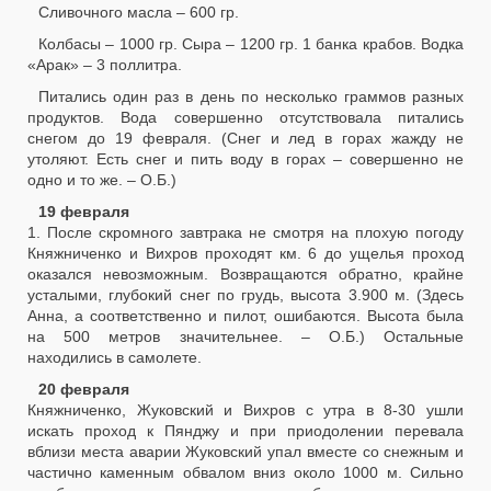
Сливочного масла – 600 гр.
Колбасы – 1000 гр. Сыра – 1200 гр. 1 банка крабов. Водка
«Арак» – 3 поллитра.
Питались один раз в день по несколько граммов разных
продуктов. Вода совершенно отсутствовала питались
снегом до 19 февраля. (Снег и лед в горах жажду не
утоляют. Есть снег и пить воду в горах – совершенно не
одно и то же. – О.Б.)
19 февраля
1. После скромного завтрака не смотря на плохую погоду
Княжниченко и Вихров проходят км. 6 до ущелья проход
оказался невозможным. Возвращаются обратно, крайне
усталыми, глубокий снег по грудь, высота 3.900 м. (Здесь
Анна, а соответственно и пилот, ошибаются. Высота была
на 500 метров значительнее. – О.Б.) Остальные
находились в самолете.
20 февраля
Княжниченко, Жуковский и Вихров с утра в 8-30 ушли
искать проход к Пянджу и при приодолении перевала
вблизи места аварии Жуковский упал вместе со снежным и
частично каменным обвалом вниз около 1000 м. Сильно