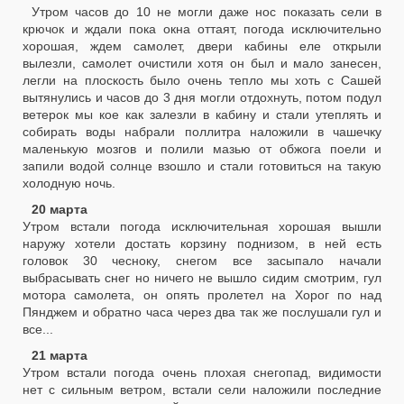
Утром часов до 10 не могли даже нос показать сели в
крючок и ждали пока окна оттаят, погода исключительно
хорошая, ждем самолет, двери кабины еле открыли
вылезли, самолет очистили хотя он был и мало занесен,
легли на плоскость было очень тепло мы хоть с Сашей
вытянулись и часов до 3 дня могли отдохнуть, потом подул
ветерок мы кое как залезли в кабину и стали утеплять и
собирать воды набрали поллитра наложили в чашечку
маленькую мозгов и полили мазью от обжога поели и
запили водой солнце взошло и стали готовиться на такую
холодную ночь.
20 марта
Утром встали погода исключительная хорошая вышли
наружу хотели достать корзину поднизом, в ней есть
головок 30 чесноку, снегом все засыпало начали
выбрасывать снег но ничего не вышло сидим смотрим, гул
мотора самолета, он опять пролетел на Хорог по над
Пянджем и обратно часа через два так же послушали гул и
все...
21 марта
Утром встали погода очень плохая снегопад, видимости
нет с сильным ветром, встали сели наложили последние