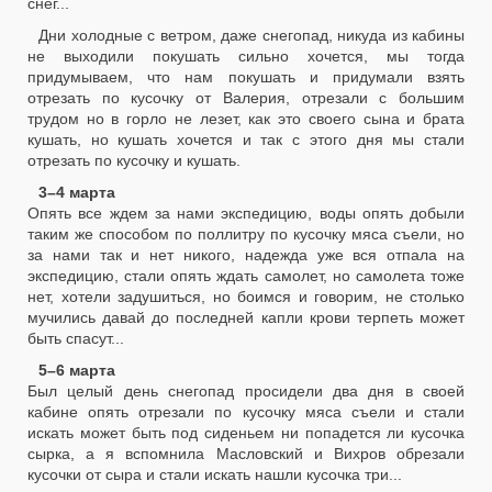
снег...
Дни холодные с ветром, даже снегопад, никуда из кабины
не выходили покушать сильно хочется, мы тогда
придумываем, что нам покушать и придумали взять
отрезать по кусочку от Валерия, отрезали с большим
трудом но в горло не лезет, как это своего сына и брата
кушать, но кушать хочется и так с этого дня мы стали
отрезать по кусочку и кушать.
3–4 марта
Опять все ждем за нами экспедицию, воды опять добыли
таким же способом по поллитру по кусочку мяса съели, но
за нами так и нет никого, надежда уже вся отпала на
экспедицию, стали опять ждать самолет, но самолета тоже
нет, хотели задушиться, но боимся и говорим, не столько
мучились давай до последней капли крови терпеть может
быть спасут...
5–6 марта
Был целый день снегопад просидели два дня в своей
кабине опять отрезали по кусочку мяса съели и стали
искать может быть под сиденьем ни попадется ли кусочка
сырка, а я вспомнила Масловский и Вихров обрезали
кусочки от сыра и стали искать нашли кусочка три...