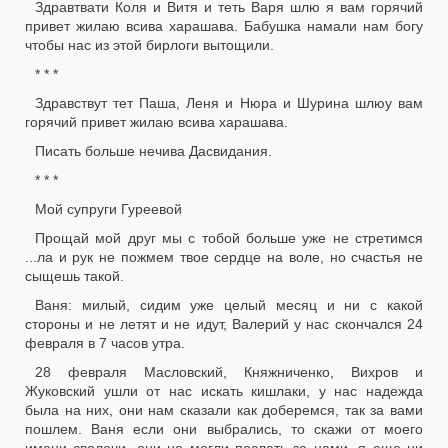
Здравтвати Коля и Витя и теть Варя шлю я вам горячий
привет жилаю всива харашава. Бабушка намали нам богу
чтобы нас из этой бирлоги вытощили.
* * *
Здравствут тет Паша, Леня и Нюра и Шурина шлюу вам
горячий привет жилаю всива харашава.
Писать больше нечива Дасвидания.
* * *
Мой супруги Гуреевой
Прощай мой друг мы с тобой больше уже не стретимся
...ла и рук не пожмем твое сердце на воле, но счастья не
сыщешь такой.
Ваня: милый, сидим уже целый месяц и ни с какой
стороны и не летят и не идут, Валерий у нас скончался 24
февраля в 7 часов утра.
28 февраля Масловский, Княжниченко, Вихров и
Жуковский ушли от нас искать кишлаки, у нас надежда
была на них, они нам сказали как доберемся, так за вами
пошлем. Ваня если они выбрались, то скажи от моего