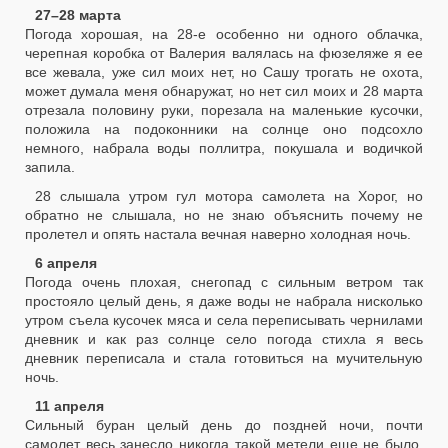
27–28 марта
Погода хорошая, на 28-е особенно ни одного облачка,
черепная коробка от Валерия валялась на фюзеляже я ее
все жевала, уже сил моих нет, но Сашу трогать не охота,
может думала меня обнаружат, но нет сил моих и 28 марта
отрезала половину руки, порезала на маленькие кусочки,
положила на подоконники на солнце оно подсохло
немного, набрала воды поллитра, покушала и водичкой
запила.
28 слышала утром гул мотора самолета на Хорог, но
обратно не слышала, но не знаю объяснить почему не
пролетел и опять настала вечная наверно холодная ночь.
6 апреля
Погода очень плохая, снегопад с сильным ветром так
простояло целый день, я даже воды не набрала нисколько
утром съела кусочек мяса и села переписывать чернилами
дневник и как раз солнце село погода стихла я весь
дневник переписала и стала готовиться на мучительную
ночь.
11 апреля
Сильный буран целый день до поздней ночи, почти
самолет весь занесло никогда такой метели еще не было.