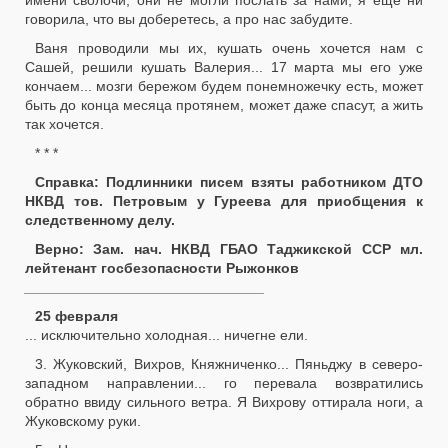
имени сволочи, они не могли послать за нами, я еще ни
говорила, что вы доберетесь, а про нас забудите.
Ваня проводили мы их, кушать очень хочется нам с
Сашей, решили кушать Валерия... 17 марта мы его уже
кончаем... мозги бережом будем понемножечку есть, может
быть до конца месяца протянем, может даже спасут, а жить
так хочется.
* * *
Справка: Подлинники писем взяты работником ДТО
НКВД тов. Петровым у Гуреева для приобщения к
следственному делу.
Верно: Зам. нач. НКВД ГБАО Таджикской ССР мл.
лейтенант госбезопасности Рыжонков
______________________________
25 февраля
... исключительно холодная... ничегне ели.
3. Жуковский, Вихров, Княжниченко... Пяньджу в северо-
западном направлении... го перевала возвратились
обратно ввиду сильного ветра. Я Вихрову оттирала ноги, а
Жуковскому руки.