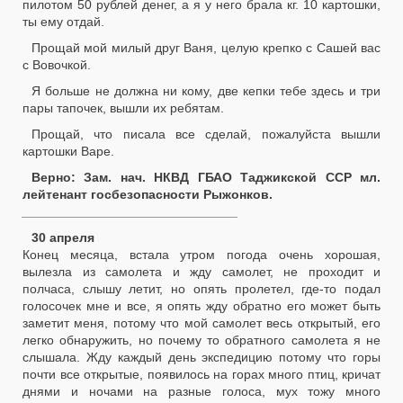
пилотом 50 рублей денег, а я у него брала кг. 10 картошки,
ты ему отдай.
Прощай мой милый друг Ваня, целую крепко с Сашей вас
с Вовочкой.
Я больше не должна ни кому, две кепки тебе здесь и три
пары тапочек, вышли их ребятам.
Прощай, что писала все сделай, пожалуйста вышли
картошки Варе.
Верно: Зам. нач. НКВД ГБАО Таджикской ССР мл.
лейтенант госбезопасности Рыжонков.
______________________________
30 апреля
Конец месяца, встала утром погода очень хорошая,
вылезла из самолета и жду самолет, не проходит и
полчаса, слышу летит, но опять пролетел, где-то подал
голосочек мне и все, я опять жду обратно его может быть
заметит меня, потому что мой самолет весь открытый, его
легко обнаружить, но почему то обратного самолета я не
слышала. Жду каждый день экспедицию потому что горы
почти все открытые, появилось на горах много птиц, кричат
днями и ночами на разные голоса, мух тожу много