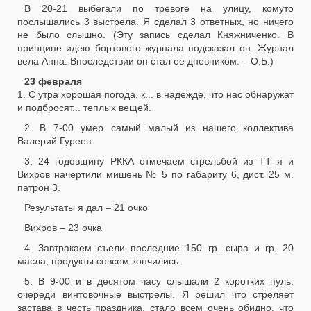
В 20-21 выбегали по тревоге на улицу, комуто
послышались 3 выстрела. Я сделал 3 ответных, но ничего
не было слышно. (Эту запись сделал Княжниченко. В
принципе идею бортового журнала подсказал он. Журнал
вела Анна. Впоследствии он стал ее дневником. – О.Б.)
23 февраля
1. С утра хорошая погода, к... в надежде, что нас обнаружат
и подбросят... теплых вещей.
2. В 7-00 умер самый малый из нашего коллектива
Валерий Гуреев.
3. 24 годовщину РККА отмечаем стрельбой из ТТ я и
Вихров начертили мишень № 5 по габариту 6, дист. 25 м.
патрон 3.
Результаты я дал – 21 очко
Вихров – 23 очка
4. Завтракаем съели последние 150 гр. сыра и гр. 20
масла, продукты совсем кончились.
5. В 9-00 и в десятом часу слышали 2 коротких пуль.
очереди винтовочные выстрелы. Я решил что стреляет
застава в честь праздника, стало всем очень обидно, что