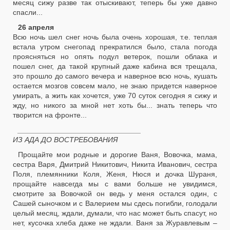
месяц сижу разве так отыскивают, теперь бы уже давно
спасли...
26 апреля
Всю ночь шел снег ночь была очень хорошая, т.е. теплая
встала утром снегопад прекратился было, стала погода
проясняться но опять подул ветерок, пошли облака и
пошел снег, да такой крупный даже кабина вся трещала,
это прошло до самого вечера и наверное всю ночь, кушать
остается мозгов совсем мало, не знаю придется наверное
умирать, а жить как хочется, уже 70 суток сегодня я сижу и
жду, но никого за мной нет хоть бы... знать теперь что
творится на фронте...
______________________________
ИЗ АДА ДО ВОСТРЕБОВАНИЯ
Прощайте мои родные и дорогие Ваня, Вовочка, мама,
сестра Варя, Дмитрий Никитович, Никита Иванович, сестра
Поля, племянники Коля, Женя, Нюся и дочка Шураня,
прощайте навсегда мы с вами больше не увидимся,
смотрите за Вовочкой он ведь у меня остался один, с
Сашей сыночком и с Валерием мы сдесь погибли, голодали
целый месяц, ждали, думали, что нас может быть спасут, но
нет, кусочка хлеба даже не ждали. Ваня за Журавлевым –