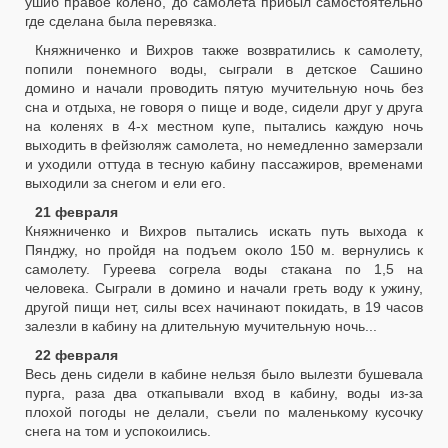
ушиб правое колено, до самолета прибыл самостоятельно
где сделана была перевязка.
Княжниченко и Вихров также возвратились к самолету,
попили понемного воды, сыграли в детское Сашино
домино и начали проводить пятую мучительную ночь без
сна и отдыха, не говоря о пище и воде, сидели друг у друга
на коленях в 4-х местном купе, пытались каждую ночь
выходить в фейзюляж самолета, но немедленно замерзали
и уходили оттуда в тесную кабину пассажиров, временами
выходили за снегом и ели его.
21 февраля
Княжниченко и Вихров пытались искать путь выхода к
Пянджу, но пройдя на подъем около 150 м. вернулись к
самолету. Гуреева согрела воды стакана по 1,5 на
человека. Сыграли в домино и начали греть воду к ужину,
другой пищи нет, силы всех начинают покидать, в 19 часов
залезли в кабину на длительную мучительную ночь...
22 февраля
Весь день сидели в кабине нельзя было вылезти бушевала
пурга, раза два откапывали вход в кабину, воды из-за
плохой погоды не делали, съели по маленькому кусочку
снега на том и успокоились.