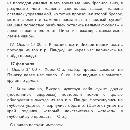
из проходов ущелья, в это время машину бросило вниз, в
результате чего машина зацепилась шасси, машина
осталась управляемой, но тут же произошел второй бросок,
мотор глохнет и самолет врезается в снежный сугроб,
машина полностью разбилась остались целыми фюзеляж и
левая верхняя плоскость. Пилот и пассажиры живые имея
легкие ушибы.
IV. Около 17-00 ч. Княжниченко и Вихров пошли искать
прохода из гор к р. Пянджу, но через час вернулись не
найдя прохода.
17 февраля
I. Около 14-00 ч. Хорог-Сталинабад прошел самолет по
Пянджу левее нас около 10 км. Нас видимо не заметил,
кругов не делал.
2. Княжниченко, Вихров, чувствуя себя лучше других
(постоянные здоровые) повторили поход с целью
обнаружения выхода из гор к р. Пяндж. Натолкнулись на
глубокое ущелье и вернулись обратно. (Самолет упал на
край ледника, который действительно «стекал» в
глубочайшую пропасть. – О.Б.)
С начала посадки имелось: