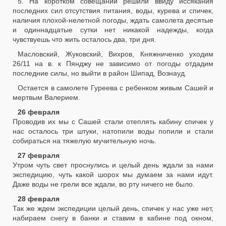
5. На коротком совещании решили ввиду иссякания
последних сил отсутствия питания, воды, курева и спичек,
наличия плохой-нелетной погоды, ждать самолета десятые
и одиннадцатые сутки нет никакой надежды, когда
чувствуешь что жить осталось два, три дня.
Масловский, Жуковский, Вихров, Княжниченко уходим
26/11 на в. к Пянджу не зависимо от погоды отдадим
последние силы, но выйти в район Шипад, Вознауд.
Остается в самолете Гуреева с ребенком живым Сашей и
мертвым Валерием.
26 февраля
Проводив их мы с Сашей стали отеплять кабину спичек у
нас осталось три штуки, натопили воды попили и стали
собираться на тяжелую мучительную ночь.
27 февраля
Утром чуть свет проснулись и целый день ждали за нами
экспедицию, чуть какой шорох мы думаем за нами идут.
Даже воды не грели все ждали, во рту ничего не было.
28 февраля
Так же ждем экспедиции целый день, спичек у нас уже нет,
набираем снегу в банки и ставим в кабине под окном,