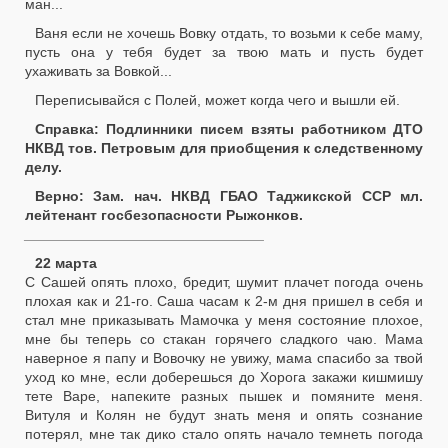
ман...
Ваня если не хочешь Вовку отдать, то возьми к себе маму,
пусть она у тебя будет за твою мать и пусть будет
ухаживать за Вовкой...
Переписывайся с Полей, может когда чего и вышли ей.
Справка: Подлинники писем взяты работником ДТО
НКВД тов. Петровым для приобщения к следственному
делу.
Верно: Зам. нач. НКВД ГБАО Таджикской ССР мл.
лейтенант госбезопасности Рыжонков.
______________________________
22 марта
С Сашей опять плохо, бредит, шумит плачет погода очень
плохая как и 21-го. Саша часам к 2-м дня пришел в себя и
стал мне приказывать Мамочка у меня состояние плохое,
мне бы теперь со стакан горячего сладкого чаю. Мама
наверное я папу и Вовочку не увижу, мама спасибо за твой
уход ко мне, если доберешься до Хорога закажи кишмишу
тете Варе, напеките разных пышек и помяните меня.
Витуля и Колян не будут знать меня и опять сознание
потерял, мне так дико стало опять начало темнеть погода