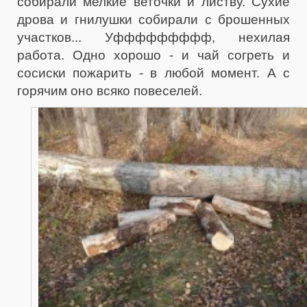
собирали мелкие веточки и листву. Сухие
дрова и гнилушки собирали с брошенных
участков... Уффффффффф, нехилая
работа. Одно хорошо - и чай согреть и
сосиски пожарить - в любой момент. А с
горячим оно всяко повеселей.