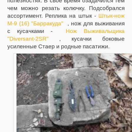
полезностях. В своё время озадачился тем
чем можно резать колючку. Подсобрался
ассортимент. Реплика на штык -
Штык-нож
М-9 (16) "Барракуда"
, нож для выживания
с кусачками -
Нож Выживальщика
"Diversant-2SR"
, кусачки боковые
усиленные Стаер и родные пасатижи.