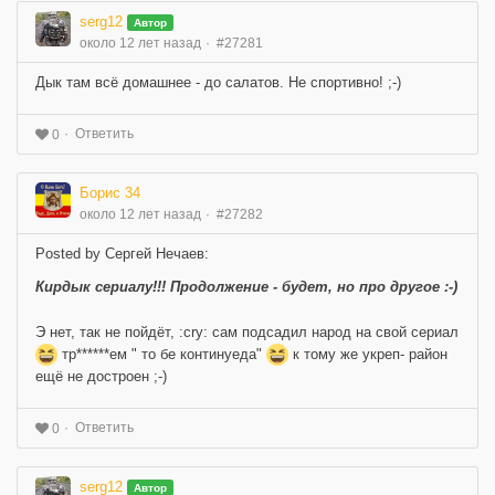
serg12
Автор
около 12 лет назад
#27281
Дык там всё домашнее - до салатов. Не спортивно! ;-)
Ответить
0
Борис 34
около 12 лет назад
#27282
Posted by Сергей Нечаев:
Кирдык сериалу!!! Продолжение - будет, но про другое :-)
Э нет, так не пойдёт, :cry: сам подсадил народ на свой сериал
тр******ем " то бе континуеда"
к тому же укреп- район
ещё не достроен ;-)
Ответить
0
serg12
Автор