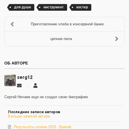
для души
инструмент
костер
Приготовление хлеба в консервной банке.
цепная пила
ОБ АВТОРЕ
serg12
Подписаться
serg12
на
обновление
Сергей Нечаев еще не создал свою биографию
автора
Последние записи авторов
Больше записей автора
Результаты сезона 2025. Урожай.