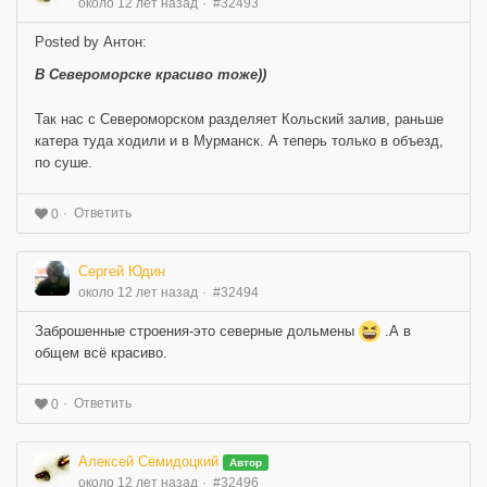
около 12 лет назад
#32493
Posted by Антон:
В Североморске красиво тоже))
Так нас с Североморском разделяет Кольский залив, раньше
катера туда ходили и в Мурманск. А теперь только в объезд,
по суше.
Ответить
0
Сергей Юдин
около 12 лет назад
#32494
Заброшенные строения-это северные дольмены
.А в
общем всё красиво.
Ответить
0
Алексей Семидоцкий
Автор
около 12 лет назад
#32496