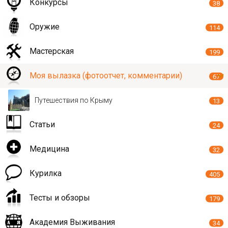
Конкурсы
38
Оружие
114
Мастерская
199
Моя вылазка (фотоотчет, комментарии)
67
Путешествия по Крыму
13
Статьи
24
Медицина
32
Курилка
405
Тесты и обзоры
179
Академия Выживания
34