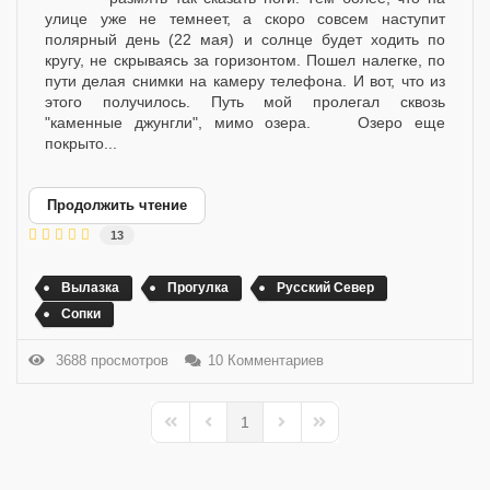
улице уже не темнеет, а скоро совсем наступит
полярный день (22 мая) и солнце будет ходить по
кругу, не скрываясь за горизонтом. Пошел налегке, по
пути делая снимки на камеру телефона. И вот, что из
этого получилось. Путь мой пролегал сквозь
"каменные джунгли", мимо озера. Озеро еще
покрыто...
Продолжить чтение
13
Вылазка
Прогулка
Русский Север
Сопки
3688 просмотров
10 Комментариев
1
First Page
Previous Page
Next Page
Last Page