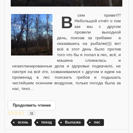
Всем привет!!!
Небольшой отчёт о том
как мы с другом
провели выходной
день, поехав за грибами а
оказавшись на рыбалке))) вот
всё в этот день было против
того что бы я попал в лес, всё, и
машина сломалась и
незапланированные дела и здоровье подкачало, не
смотря на всё это, созваниваемся с другом и едем на
променад в лес поискать грибов и подышать
чистейшим осенним воздухом, только погода была за
нас, тихо...
Продолжить чтение
11
осень
поход
Вылазка
лес