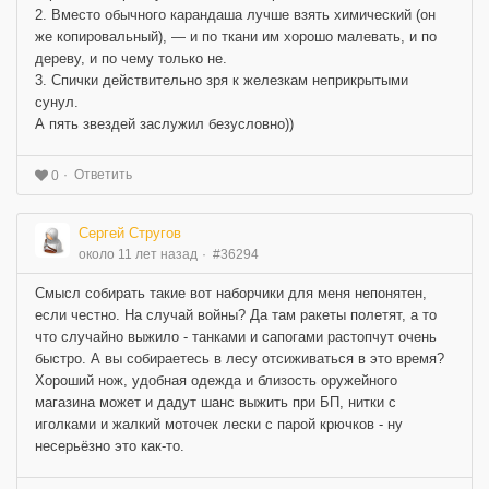
2. Вместо обычного карандаша лучше взять химический (он
же копировальный), — и по ткани им хорошо малевать, и по
дереву, и по чему только не.
3. Спички действительно зря к железкам неприкрытыми
сунул.
А пять звездей заслужил безусловно))
Ответить
0
Сергей Стругов
около 11 лет назад
#36294
Смысл собирать такие вот наборчики для меня непонятен,
если честно. На случай войны? Да там ракеты полетят, а то
что случайно выжило - танками и сапогами растопчут очень
быстро. А вы собираетесь в лесу отсиживаться в это время?
Хороший нож, удобная одежда и близость оружейного
магазина может и дадут шанс выжить при БП, нитки с
иголками и жалкий моточек лески с парой крючков - ну
несерьёзно это как-то.