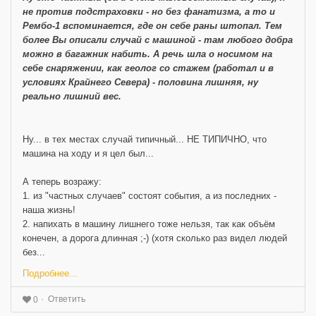
не против подстраховки - но без фанатизма, а то и
Рембо-1 вспоминается, где он себе раны штопал. Тем
более Вы описали случай с машиной - там любого добра
можно в багажник набить. А речь шла о носимом на
себе снаряжении, как геолог со стажем (работал и в
условиях Крайнего Севера) - половина лишняя, ну
реально лишний вес.
Ну... в тех местах случай типичный... НЕ ТИПИЧНО, что
машина на ходу и я цел был...
А теперь возражу:
1. из "частных случаев" состоят события, а из последних -
наша жизнь!
2. напихать в машину лишнего тоже нельзя, так как объём
конечен, а дорога длинная ;-) (хотя сколько раз видел людей
без...
Подробнее...
Ответить
0