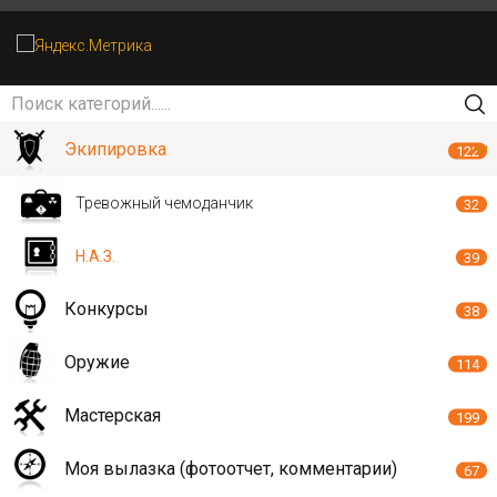
Экипировка
122
Тревожный чемоданчик
32
Н.А.З.
39
Конкурсы
38
Оружие
114
Мастерская
199
Моя вылазка (фотоотчет, комментарии)
67