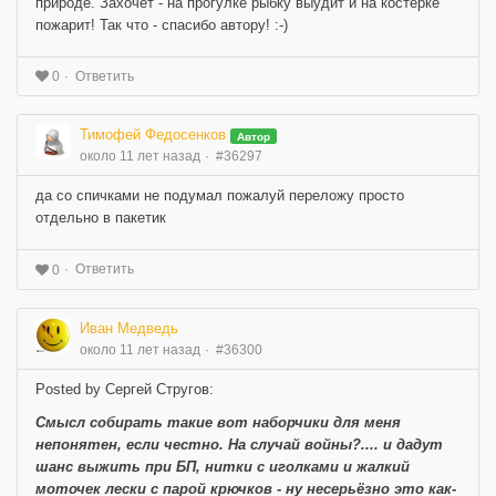
природе. Захочет - на прогулке рыбку выудит и на костерке
пожарит! Так что - спасибо автору! :-)
Ответить
0
Тимофей Федосенков
Автор
около 11 лет назад
#36297
да со спичками не подумал пожалуй переложу просто
отдельно в пакетик
Ответить
0
Иван Медведь
около 11 лет назад
#36300
Posted by Сергей Стругов:
Смысл собирать такие вот наборчики для меня
непонятен, если честно. На случай войны?.... и дадут
шанс выжить при БП, нитки с иголками и жалкий
моточек лески с парой крючков - ну несерьёзно это как-