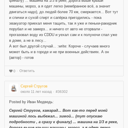
финалу) ... машина на 1/3 в реке, дорога выше крыши
машины, мороз, а я одет легко (мембранное всё, а значит
двигаться надо), до людей более 70 км, смеркается... Вот тут
и спички и сухой спирт и сапёрка пригодились - пока
эвакуатор приехал меня тащить, так я уже и пеньки-ракидник
порубал и не замерз... и ничего от авто не оторвали -
прогазовал воду из CDDU и уехал сам и к полуночи спал уже
в доме, а не в лесу...
А вот был другой случай... :write: Короче - случаев много
может быть и в городе и не при военных действиях. А он
(автор) - готов
Ответить
0
Сергей Стругов
около 11 лет назад
#36302
Posted by Иван Медведь:
Сергей Стругов, камарад... Вот как-то перед моей
машиной лось выбежал... зимой... (тут опускаю
подробности , а сразу к финалу) ... машина на 1/3 в реке,
дорога выше крыши машины, мороз, а я одет легко