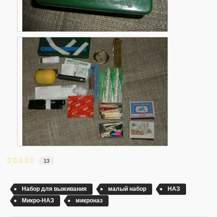
13
Набор для выживания
малый набор
НАЗ
Микро-НАЗ
микроназ