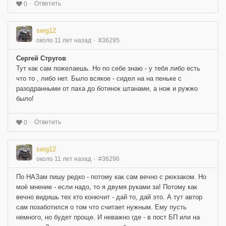
Ответить
0
serg12
около 11 лет назад
#36295
Сергей Стругов
Тут как сам пожелаешь. Но по себе знаю - у тебя либо есть
что то , либо нет. Было всякое - сидел на на пеньке с
разодранными от паха до ботинок штанами, а нож и ружжо
было!
Ответить
0
serg12
около 11 лет назад
#36296
По НАЗам пишу редко - потому как сам вечно с рюкзаком. Но
моё мнение - если надо, то я двумя руками за! Потому как
вечно видишь тех кто конючит - дай то, дай это. А тут автор
сам позаботился о том что считает нужным. Ему пусть
немного, но будет проще. И неважно где - в пост БП или на