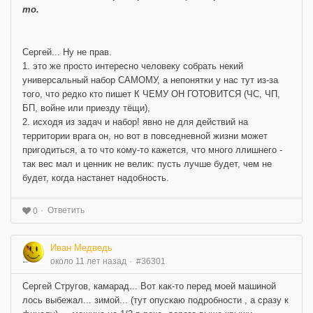
то.
Сергей... Ну не прав.
1. это же просто интересно человеку собрать некий
универсальный набор САМОМУ, а непонятки у нас тут из-за
того, что редко кто пишет К ЧЕМУ ОН ГОТОВИТСЯ (ЧС, ЧП,
БП, войне или приезду тёщи),
2. исходя из задач и набор! явно не для действий на
территории врага он, но вот в повседневной жизни может
пригодиться, а то что кому-то кажется, что много ллишнего -
так вес мал и ценник не велик: пусть лучше будет, чем не
будет, когда настанет надобность.
Ответить
0
Иван Медведь
около 11 лет назад
#36301
Сергей Стругов, камарад... Вот как-то перед моей машиной
лось выбежал... зимой... (тут опускаю подробности , а сразу к