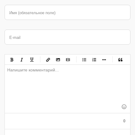
Имя (обязательное поле)
E-mail
-
-
-
-
-
-
-
-
-
-
-
-
-
-
-
-
-
-
-
-
-
-
-
-
-
-
-
-
-
-
-
-
-
-
-
-
-
-
-
0
-
-
-
-
-
-