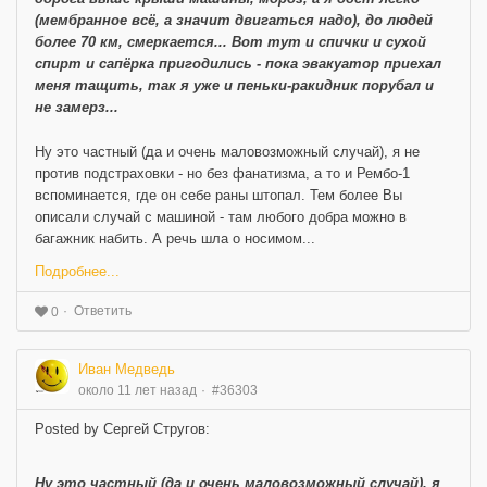
(мембранное всё, а значит двигаться надо), до людей
более 70 км, смеркается... Вот тут и спички и сухой
спирт и сапёрка пригодились - пока эвакуатор приехал
меня тащить, так я уже и пеньки-ракидник порубал и
не замерз...
Ну это частный (да и очень маловозможный случай), я не
против подстраховки - но без фанатизма, а то и Рембо-1
вспоминается, где он себе раны штопал. Тем более Вы
описали случай с машиной - там любого добра можно в
багажник набить. А речь шла о носимом...
Подробнее...
Ответить
0
Иван Медведь
около 11 лет назад
#36303
Posted by Сергей Стругов:
Ну это частный (да и очень маловозможный случай), я