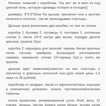
Начнем, пожалуй с коробочки. Так вот: ее я взял из под
цепной пилы, которую однажды потерял в походе(((
размеры: 5*3.5*10см На крышку прилепил нож и кусочек
пилочного полотна., так же прикладываю пластырь.
Дальше сразу различимы два коробка, но там не спички
коробок 1.:булавки 2, пуговицы 4, поплавок 1, охотничьи
спички 5, леска 10+3 метра два мотка, порядка десяти
крючков, грузила 15шт.
коробок 2: карандаш для записей, черная, белая красные
нитки +иголка, кембрики, бусины(для изготовления
наживок, приманок) спички 10+чиркаш 2шт.,и опять же
грузила.
дальше идет зажигалка(намотал на нее пластырь и
изоленту) и довольно неплохой нож (для своей цены 1,5
лева т.е 30 рублей)
коробочка от киндера: линза от икроскопа(очень хорошая
и компактная) цитрамон, ношпа, противоаллергические
таблетки
моток проволоки, активированный уголь 4таб, вата, 11
спичек, черкаш, листик бумаги нитки белые, иголка нитки