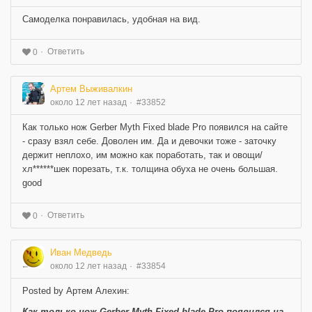
Самоделка понравилась, удобная на вид.
Ответить
0
Артем Выживалкин
около 12 лет назад
#33852
Как только нож Gerber Myth Fixed blade Pro появился на сайте
- сразу взял себе. Доволен им. Да и девочки тоже - заточку
держит неплохо, им можно как поработать, так и овощи/
хл******шек порезать, т.к. толщина обуха не очень большая.
good
Ответить
0
Иван Медведь
около 12 лет назад
#33854
Posted by Артем Алехин:
Как только нож Gerber Myth Fixed blade Pro появился на