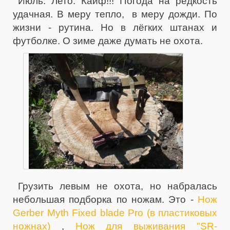
Июль. Лето. Кайф!!! Погода на редкость
удачная. В меру тепло, в меру дожди. По
жизни - рутина. Но в лёгких штанах и
футболке. О зиме даже думать не охота.
Грузить левым не охота, но набралась
небольшая подборка по ножам. Это -
Нож
Gerber Myth Fixed blade Pro (в пластиковых
ножнах)
,
Нож для выживания "SR-