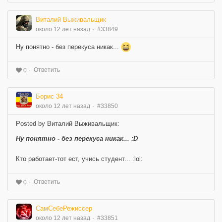
Виталий Выживальщик
около 12 лет назад
#33849
Ну понятно - без перекуса никак...
Ответить
0
Борис 34
около 12 лет назад
#33850
Posted by Виталий Выживальщик:
Ну понятно - без перекуса никак... :D
Кто работает-тот ест, учись студент... :lol:
Ответить
0
СамСебеРежиссер
около 12 лет назад
#33851