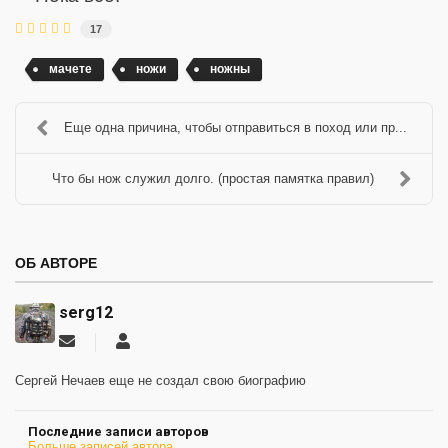
17
мачете
ножи
ножны
Еще одна причина, чтобы отправиться в поход или пр...
Что бы нож служил долго. (простая памятка правил)
ОБ АВТОРЕ
serg12
Подписаться
serg12
на
обновление
Сергей Нечаев еще не создал свою биографию
автора
Последние записи авторов
Больше записей автора