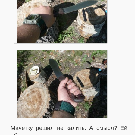
Мачетку решил не калить. А смысл? Ей