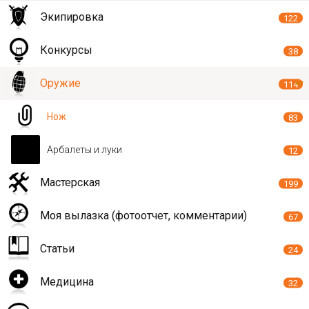
Экипировка
122
Конкурсы
38
Оружие
114
Нож
83
Арбалеты и луки
12
Мастерская
199
Моя вылазка (фотоотчет, комментарии)
67
Статьи
24
Медицина
32