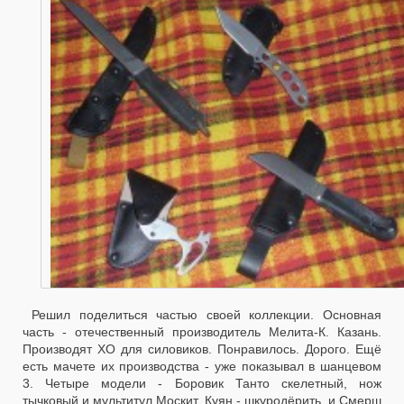
Решил поделиться частью своей коллекции. Основная
часть - отечественный производитель Мелита-К. Казань.
Производят ХО для силовиков. Понравилось. Дорого. Ещё
есть мачете их производства - уже показывал в шанцевом
3. Четыре модели - Боровик Танто скелетный, нож
тычковый и мультитул Москит, Куян - шкуродёрить, и Смерш