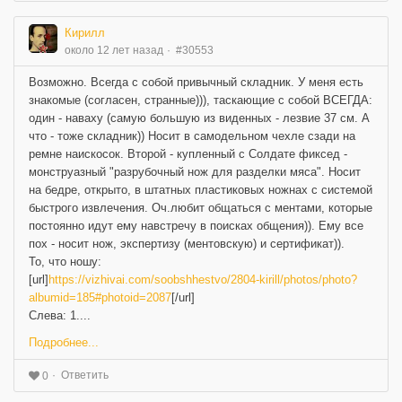
Кирилл
около 12 лет назад
#30553
Возможно. Всегда с собой привычный складник. У меня есть
знакомые (согласен, странные))), таскающие с собой ВСЕГДА:
один - наваху (самую большую из виденных - лезвие 37 см. А
что - тоже складник)) Носит в самодельном чехле сзади на
ремне наискосок. Второй - купленный с Солдате фиксед -
монструазный "разрубочный нож для разделки мяса". Носит
на бедре, открыто, в штатных пластиковых ножнах с системой
быстрого извлечения. Оч.любит общаться с ментами, которые
постоянно идут ему навстречу в поисках общения)). Ему все
пох - носит нож, экспертизу (ментовскую) и сертификат)).
То, что ношу:
[url]
https://vizhivai.com/soobshhestvo/2804-kirill/photos/photo?
albumid=185#photoid=2087
[/url]
Слева: 1....
Подробнее...
Ответить
0