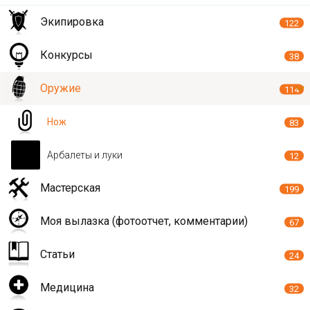
Экипировка
122
Конкурсы
38
Оружие
114
Нож
83
Арбалеты и луки
12
Мастерская
199
Моя вылазка (фотоотчет, комментарии)
67
Статьи
24
Медицина
32