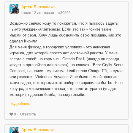
Артем Выживалкин
около 12 лет назад
#30555
Возможно сейчас кому то покажется, что я пытаюсь задеть
чьи-то убеждения/интересы. Если это так - гоните такие
мысли от себя. Хочу лишь обозначить свою позицию, как это
сделал Кирилл.
Для меня фиксед в городских условиях - это ненужная
игрушка, для которой просто нет достойной работы. У меня
всегда с собой: на кармане - Ontario Rat II (иногда он правда
кочует в органайзер или рюкзак), на ключах - Bear Grylls Scout
Compact, на поясе - мультитул Leatherman Charge TTi, в сумке
или рюкзаке - Victorinox Voyager. И не было в моей практике
таких задач, с которыми этот набор не справился бы :bu: Я не
хочу ради мифического шанса, что налетит ураган (упадет
метеорит, ядерная бомба, нападут зомби...
Подробнее...
Ответить
0
Артем Выживалкин