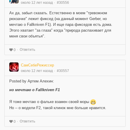
около 12 лет назад
#30556
Ах да, забыл сказать. Естественно в моем "тревожном
рюкзачке" лежит фиксед (на данный момент Gerber, но
мечтаю о Fallkniven F1). И еще пара фикседов есть дома.
Этого хватает "за глаза" когда "природа распахивает для
меня свои объятья".
Ответить
0
СамСебеРежиссер
около 12 лет назад
#30557
Posted by Артем Алехин:
но мечтаю о Fallkniven F1
Я тоже мечтаю о фальке взамен своей моры
Но -- о модели F2, такой клинок мне больше нравится.
Ответить
0