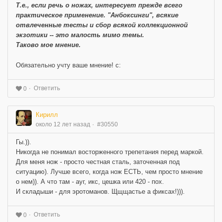
Т.е., если речь о ножах, интересует прежде всего
практическое применение. "Анбоксинги", всякие
отвлеченные тесты и сбор всякой коллекционной
экзотики -- это малость мимо темы.
Таково мое мнение.
Обязательно учту ваше мнение! с:
Ответить
0
Кирилл
около 12 лет назад
#30550
Гы.)).
Никогда не понимал восторженного трепетания перед маркой.
Для меня нож - просто честная сталь, заточенная под
ситуацию). Лучше всего, когда нож ЕСТЬ, чем просто мнение
о нем)). А что там - ауг, икс, цешка или 420 - пох.
И складыши - для эротоманов. Щщщастье а фиксах!))).
Ответить
0