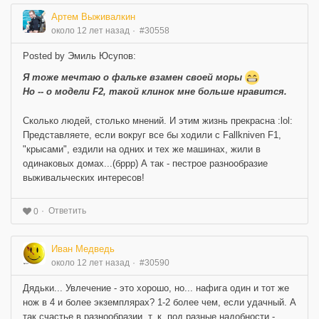
Артем Выживалкин
около 12 лет назад
#30558
Posted by Эмиль Юсупов:
Я тоже мечтаю о фальке взамен своей моры
Но -- о модели F2, такой клинок мне больше нравится.
Сколько людей, столько мнений. И этим жизнь прекрасна :lol:
Представляете, если вокруг все бы ходили с Fallkniven F1,
"крысами", ездили на одних и тех же машинах, жили в
одинаковых домах...(бррр) А так - пестрое разнообразие
выживальческих интересов!
Ответить
0
Иван Медведь
около 12 лет назад
#30590
Дядьки... Увлечение - это хорошо, но... нафига один и тот же
нож в 4 и более экземплярах? 1-2 более чем, если удачный. А
так счастье в разнообразии, т. к. под разные надобности -