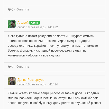
Ответить
0
Андрей
Автор
около 10 лет назад
#41422
я его купил,а потом раздарил по частям - шкуросъемнить,
после тогокак переточил лезвие, убрав зубцы, подарил
соседу охотнику, карабин - нож - ученику, на память, вместо
брелка. фонарик и складной перекочевали в один из
комплектов наборов на все случаи.
Ответить
0
Денис Расторгуев
около 10 лет назад
#41424
Самые кстати клевые вещицы себе оставил! good . Складник
мне понравился надежностью конструкции и замком! Желаю
побольше учеников! Нужному делу ребятню обучаешь! pioneer