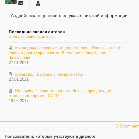
Подписаться
Андрей
на
обновление
Андрей пока еще ничего не указал никакой информации
автора
Последние записи авторов
Больше записей автора
о холодных, европейских длиномерах... Рапиры , шпаги,
сабли и другие красивости. Введение в спортивное
фехтование.
27.01.2021
о фактах... Выводы у каждого свои.
27.01.2021
ИК приборы ночного видения. Ночные прицелы для
стрелкового оружия СССР
18.06.2017
0
commen
Пользователи, которые участвуют в диалоге