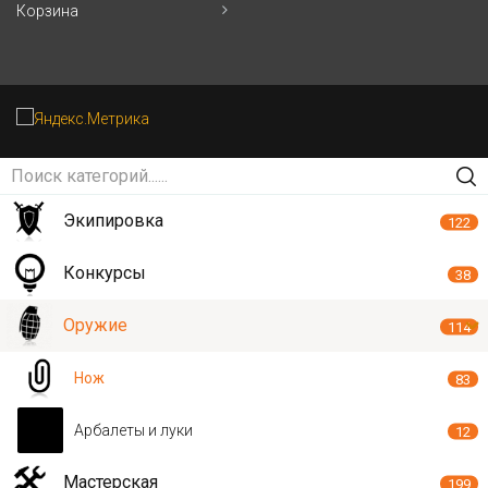
Корзина
Экипировка
122
Конкурсы
38
Оружие
114
Нож
83
Арбалеты и луки
12
Мастерская
199