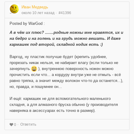
Иван Медведь
около 10 лет назад
#41396
Posted by WarGod :
А в чём их плюс? .......родные ножны мне нравятся, их и
на бедро и на голень и на грудь можно вешать. И даже
кармашек под второй, складной нодик есть :)
Варгод, ну пластик получше будет (крепить удобнее,
прорезать никак нельзя, не набирает влагу (если только не
зачерпнуть
), внутреннюю поверхность ножен можно
прочистить если что... а кордуру внутри уже не отмыть - всё
равно тряпка, а значит между волокон что-то да останется...),
но, правда, и пошумнее он...
И ещё: кармашек не для вспомогательного маленького
складня, а для алмазного бруска обычно (у производителя
наверняка в аксессуарах есть точно в размер).
Ответить
0