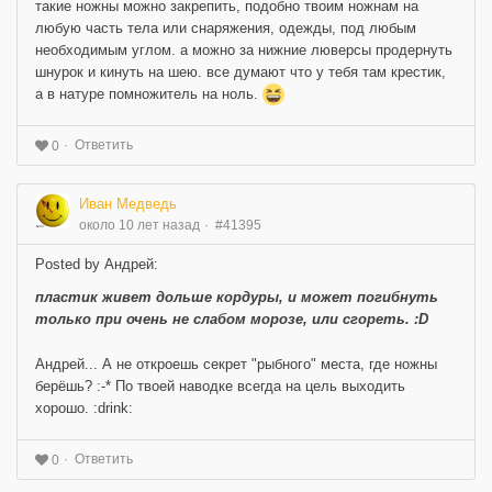
такие ножны можно закрепить, подобно твоим ножнам на
любую часть тела или снаряжения, одежды, под любым
необходимым углом. а можно за нижние люверсы продернуть
шнурок и кинуть на шею. все думают что у тебя там крестик,
а в натуре помножитель на ноль.
Ответить
0
Иван Медведь
около 10 лет назад
#41395
Posted by Андрей:
пластик живет дольше кордуры, и может погибнуть
только при очень не слабом морозе, или сгореть. :D
Андрей... А не откроешь секрет "рыбного" места, где ножны
берёшь? :-* По твоей наводке всегда на цель выходить
хорошо. :drink:
Ответить
0