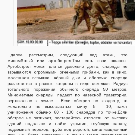
далее рассмотрим, следующий вид атаки, это
миномётный или артобстрел.Там есть свои нюансы.
Артобстрел может длится довольно долго, снаряды не
взрываются огромными огнеными грибами, как в кино,
маленькая вспышка, чёрный дым и оболочка снаряда
разлетается в разные стороны в виде осколков. Радиус
тотального поражения обычного снаряда 50 метров.
Миномётные снаряды, падают по навесной траектории,
вертикально к земле. Если обстрел по квадрату, то
желательно не высовываться минут 5 - 10, пакет
уничтожения обычно 60 - 100 снарядов по точке.Если
обстрел не затихает, постарайтесь отползти от высоких
зданий подальше и найти укрытие, глубокую канаву,
подземный переход, труба под дорогой, канализационный
люк, но будте осторожны в люках могут скапливаться