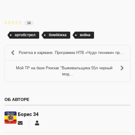
16
артобстрел
бомбёжка
война
Розетка в кармане. Программа НТВ «Чудо техники» пр...
Мой ТР на базе Рюкзак "Выживальщика 55л черный
мод...
ОБ АВТОРЕ
Борис 34
Подписаться
Борис
на
34
обновление