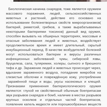
Биологическая начинка снарядов, тоже является оружием
массового поражения, людей, сельскохозяйственных
животных и растений, действие его основано на
использовании болезнетворных свойств микроорганизмов(
бактерий, риккетсий, грибков, а также вырабатываемых
некоторыми бактериями токсинов) данный вид оружия,
способен вызывать на обширных территориях, массовые и
опасные заболевания людей и животных, воздействует
продолжительное время и имеет длительный, скрытый
инкубационный период. В качестве возбудителей болезней
могут испольховаться бактерии и вирусы различных
инфекционных заболеваний: чумы, сибирской язвы,
бруцелеза, сапа, туляремии, холеры, сыпного и брюшного
тифа и др. Заражение людей и животных происходит через,
вдыхание зараженного воздуха, попадание микробов на
слизистые оболочки и повреждённую кожу, употребление
заражённой пищи и воды, укусы насекомых и клещей.
Признаками применения бактериологического оружия
являются: глухой не свойственный обычным боеприпасам
звук разрывов снарядов и бомб, наличие в местах разрывов
крупных осколков и отдельных частей боеприпасов,
появление капель жидкости или порошкообразных веществ