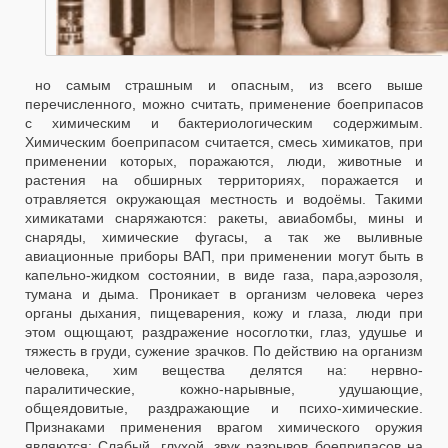
но самым страшным и опасным, из всего выше
перечисленного, можно считать, применение боеприпасов
с химическим и бактериологическим содержимым.
Химическим боеприпасом считается, смесь химикатов, при
применении которых, поражаются, люди, животные и
растения на обширных территориях, поражается и
отравляется окружающая местность и водоёмы. Такими
химикатами снаряжаются: ракеты, авиабомбы, мины и
снаряды, химические фугасы, а так же выливные
авиационные приборы ВАП, при применении могут быть в
капельно-жидком состоянии, в виде газа, пара,аэрозоля,
тумана и дыма. Проникает в организм человека через
органы дыхания, пищеварения, кожу и глаза, люди при
этом ощющают, раздражение носоглотки, глаз, удушье и
тяжесть в груди, сужение зрачков. По действию на организм
человека, хим вещества делятся на: нервно-
паралитические, кожно-нарывные, удушающие,
общеядовитые, раздражающие и психо-химические.
Признаками применения врагом химического оружия
являются: Слабый, глухой, звук разрывов боеприпасов на