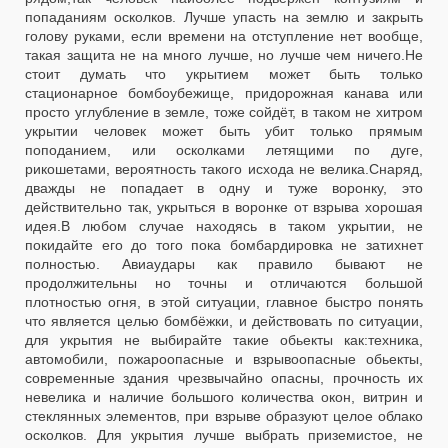
попаданиям осколков. Лучше упасть на землю и закрыть
голову руками, если времени на отступление нет вообще,
такая защита не на много лучше, но лучше чем ничего.Не
стоит думать что укрытием может быть только
стационарное бомбоубежище, придорожная канава или
просто углубление в земле, тоже сойдёт, в таком не хитром
укрытии человек может быть убит только прямым
поподанием, или осколками летящими по дуге,
рикошетами, вероятность такого исхода не велика.Снаряд,
дважды не попадает в одну и туже воронку, это
действительно так, укрыться в воронке от взрыва хорошая
идея.В любом случае находясь в таком укрытии, не
покидайте его до того пока бомбардировка не затихнет
полностью. Авиаудары как правило бывают не
продолжительны но точны и отличаются большой
плотностью огня, в этой ситуации, главное быстро понять
что является целью бомбёжки, и действовать по ситуации,
для укрытия не выбирайте такие обьекты как:техника,
автомобили, пожароопасные и взрывоопасные обьекты,
современные здания чрезвычайно опасны, прочность их
невелика и наличие большого количества окон, витрин и
стеклянных элементов, при взрыве образуют целое облако
осколков. Для укрытия лучше выбрать приземистое, не