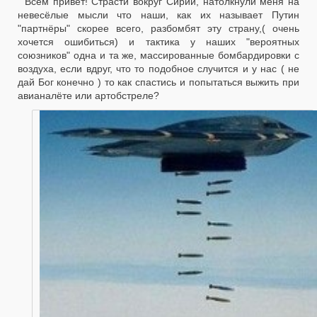
Всем привет! Страсти вокруг Сирии, натолкнули меня на
невесёлые мысли что наши, как их называет Путин
"партнёры" скорее всего, разбомбят эту страну,( очень
хочется ошибиться) и тактика у наших "вероятных
союзников" одна и та же, массированные бомбардировки с
воздуха, если вдруг, что то подобное случится и у нас ( не
дай Бог конечно ) то как спастись и попытаться выжить при
авианалёте или артобстреле?