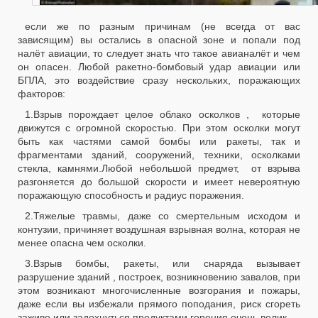
если же по разным причинам (не всегда от вас
зависящим) вы остались в опасной зоне и попали под
налёт авиации, то следует знать что такое авианалёт и чем
он опасен. Любой ракетно-бомбовый удар авиации или
БПЛА, это воздействие сразу нескольких, поражающих
факторов:
1.Взрыв порождает целое облако осколков , которые
движутся с огромной скоростью. При этом осколки могут
быть как частями самой бомбы или ракеты, так и
фрагментами зданий, сооружений, техники, осколками
стекла, камнями.Любой небольшой предмет, от взрыва
разгоняется до большой скорости и имеет невероятную
поражающую способность и радиус поражения.
2.Тяжелые травмы, даже со смертельным исходом и
контузии, причиняет воздушная взрывная волна, которая не
менее опасна чем осколки.
3.Взрыв бомбы, ракеты, или снаряда вызывает
разрушение зданий , построек, возникновению завалов, при
этом возникают многочисленные возгорания и пожары,
даже если вы избежали прямого поподания, риск сгореть
заживо или задохнуться продуктами горения очень велик.