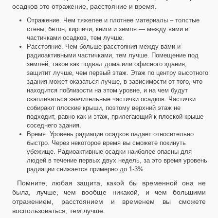
осадков это отражение, расстояние и время.
Отражение. Чем тяжелее и плотнее материалы – толстые
стены, бетон, кирпичи, книги и земля — между вами и
частичками осадков, тем лучше.
Расстояние. Чем больше расстояния между вами и
радиоактивными частичками, тем лучше. Помещение под
землей, такое как подвал дома или офисного здания,
защитит лучше, чем первый этаж. Этаж по центру высотного
здания может оказаться лучше, в зависимости от того, что
находится поблизости на этом уровне, и на чем будут
скапливаться значительные частички осадков. Частички
собирают плоские крыши, поэтому верхний этаж не
подходит, равно как и этаж, прилегающий к плоской крыше
соседнего здания.
Время. Уровень радиации осадков падает относительно
быстро. Через некоторое время вы сможете покинуть
убежище. Радиоактивные осадки наиболее опасны для
людей в течение первых двух недель, за это время уровень
радиации снижается примерно до 1-3%.
Помните, любая защита, какой бы временной она не
была, лучше, чем вообще никакой, и чем большими
отражением, расстоянием и временем вы сможете
воспользоваться, тем лучше.