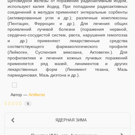
щитовидной железы от поражений радиоактивным йодом,
используют калия йодид. При попадании радиоактивных
соединений в желудок применяют энтеральные сорбенты
(активированные угли и др.); различные комплексоны
(Пентацин, Ферроцин и др.). Для лечения общих
проявлений лучевой болезни (поражения нервной,
сердечно-сосудистой систем, рвота, нарушения гемопоэза
и др.) применяют лекарственные средства
соответствующего фармакологического профиля
(Лейкоген, Суспензия зимозана, Актовегин.). Для
профилактики и лечения кожных лучевых поражений
применяется ряд мазей, линиментов и других
лекарственных форм (Линимент тезана, Мазь
пармидиновая, Мазь диэтона и др.).
Автор —
Artillerist
5
ЯДЕРНАЯ ЗИМА