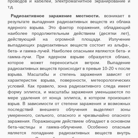
проводов и кабелей, электромагнитное экранирование и
т.д.
Радиоактивное заражение местности.
возникает в
результате выпадения радиоактивных веществ из облака
ядерного взрыва. Это фактор поражения, обладающий
наиболее продолжительным действием (десятки лет),
действующий на огромной площади. Излучение
выпадающих радиоактивных веществ состоит из альфа-,
бета- и гамма-лучей. Наиболее опасными являются бета- и
гамма-лучи. При ядерном взрыве образуется облако,
которое может переноситься ветром. Выпадение
радиоактивных веществ происходит в превые 10-20 ч после
взрыва. Масштабы и степень заражения зависят от
характеристик взрыва, поверхности, метеорологических
условий. Как правило, зона радиоактивного следа имеет
форму эллипса, и масштабы заражения уменьшаются по
мере удаления от конца эллипса, в котором произошел
взрыв. В зависимости от степени заражения и возможных
последствий внешнего облучения выделяют зоны
умеренного, сильного, опасного и чрезвычайно опасного
заражения. Поражающим действием обладают в основном
бета-частицы и гамма-облучение. Особенно опасным
является попадание радиоактивных веществ внутрь