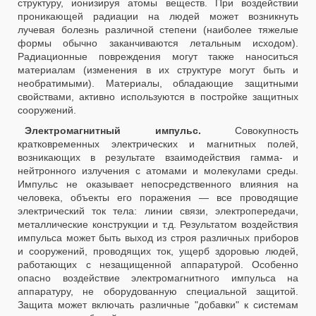
структуру, ионизируя атомы веществ. При воздействии
проникающей радиации на людей может возникнуть
лучевая болезнь различной степени (наиболее тяжелые
формы обычно заканчиваются летальным исходом).
Радиационные повреждения могут также наноситься
материалам (изменения в их структуре могут быть и
необратимыми). Материалы, обладающие защитными
свойствами, активно используются в постройке защитных
сооружений.
Электромагнитный импульс.
Совокупность
кратковременных электрических и магнитных полей,
возникающих в результате взаимодействия гамма- и
нейтронного излучения с атомами и молекулами среды.
Импульс не оказывает непосредственного влияния на
человека, объекты его поражения — все проводящие
электрический ток тела: линии связи, электропередачи,
металлические конструкции и т.д. Результатом воздействия
импульса может быть выход из строя различных приборов
и сооружений, проводящих ток, ущерб здоровью людей,
работающих с незащищенной аппаратурой. Особенно
опасно воздействие электромагнитного импульса на
аппаратуру, не оборудованную специальной защитой.
Защита может включать различные "добавки" к системам