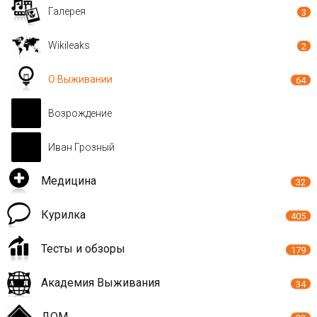
Галерея
3
Wikileaks
2
О Выживании
64
Возрождение
Иван Грозный
Медицина
32
Курилка
405
Тесты и обзоры
179
Академия Выживания
34
ДОМ