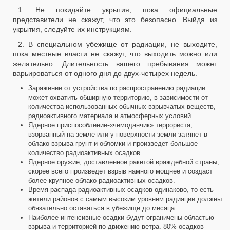
1. Не покидайте укрытия, пока официальные
представители не скажут, что это безопасно. Выйдя из
укрытия, следуйте их инструкциям.
2. В специальном убежище от радиации, не выходите,
пока местные власти не скажут, что выходить можно или
желательно. Длительность вашего пребывания может
варьироваться от одного дня до двух-четырех недель.
Заражение от устройства по распространению радиации
может охватить обширную территорию, в зависимости от
количества использованных обычных взрывчатых веществ,
радиоактивного материала и атмосферных условий.
Ядерное приспособление-«чемоданчик» террориста,
взорванный на земле или у поверхности земли затянет в
облако взрыва грунт и обломки и произведет большое
количество радиоактивных осадков.
Ядерное оружие, доставленное ракетой враждебной страны,
скорее всего произведет взрыв намного мощнее и создаст
более крупное облако радиоактивных осадков.
Время распада радиоактивных осадков одинаково, то есть
жители районов с самым высоким уровнем радиации должны
обязательно оставаться в убежище до месяца.
Наиболее интенсивные осадки будут ограничены областью
взрыва и территорией по движению ветра. 80% осадков