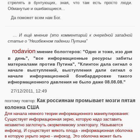
стрелять в бунтующих, зная, что там есть просто люди.
Обманутые и ошибающиеся...
Да поможет всем нам Бог.
... И ещё мнение (это комментарий к очередной западной
статье о "Неизбежном падении Путина"
rodavion
:
мнение бологгеров: "Одно и тоже, изо дня
в день", "все информационные ресурсы забиты
материалами против Путина", "Клинтон дала сигнал о
начале выступлений, выступления дали сигнал о
начале информационной бомбардировке такого
ифнормационного давления не было даже 08.08.08."
27/12/2011, 12:49
Как россиянам промывает мозги пятая
поэтому повтор:
колонна США
Для начала немного теории информационного манипулирования:
Существует информационная зерно, которую надо заставить
незаметно заглотнуть окормляемому электорату. Называется
инфокод. И существует мякоть плода - информационная оболочка
в которую укрыто зерно - инфокод. Это оболочка может быть