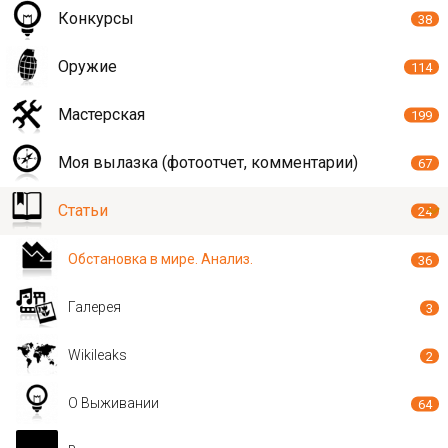
Конкурсы
38
Оружие
114
Мастерская
199
Моя вылазка (фотоотчет, комментарии)
67
Статьи
24
Обстановка в мире. Анализ.
36
Галерея
3
Wikileaks
2
О Выживании
64