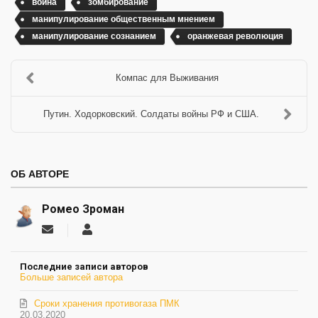
война
зомбирование
манипулирование общественным мнением
манипулирование сознанием
оранжевая революция
Компас для Выживания
Путин. Ходорковский. Солдаты войны РФ и США.
ОБ АВТОРЕ
Ромео Зроман
Подписаться
Ромео
на
Зроман
обновление
Последние записи авторов
автора
Больше записей автора
Сроки хранения противогаза ПМК
20.03.2020