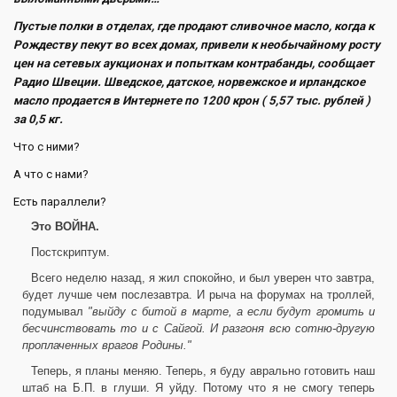
Пустые полки в отделах, где продают сливочное масло, когда к
Рождеству пекут во всех домах, привели к необычайному росту
цен на сетевых аукционах и попыткам контрабанды, сообщает
Радио Швеции. Шведское, датское, норвежское и ирландское
масло продается в Интернете по 1200 крон ( 5,57 тыс. рублей )
за 0,5 кг.
Что с ними?
А что с нами?
Есть параллели?
Это ВОЙНА.
Постскриптум.
Всего неделю назад, я жил спокойно, и был уверен что завтра,
будет лучше чем послезавтра. И рыча на форумах на троллей,
подумывал
"выйду с битой в марте, а если будут громить и
бесчинствовать то и с Сайгой. И разгоня всю сотню-другую
проплаченных врагов Родины."
Теперь, я планы меняю. Теперь, я буду аврально готовить наш
штаб на Б.П. в глуши. Я уйду. Потому что я не смогу теперь