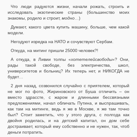
Что люди радуются жизни, начали рожать, строить и
исследовать экзотические страны (большинство моих
знакомы, родило и строит,
модно
…)
Думают, какого цвета купить машину, больше, чем какой
модели.
Негодуют изредка на НАТО и сочувствуют Сербам.
Откуда, на митинг пришли 25000 человек?!
А откуда, в Ливии толпы «
хотетелейсвободы
»? Они,
рады такой свободе, без электричества, школ,
университетов и больниц? Их теперь нет, и НИКОГДА не
будет…
2 дня назад, созвонился случайно с приятелем, который
не мог по фото, Жириновского от Буша отличить – он
вместо здрассте, с жаром и длинными бессвязными
предложениями, начал обличать Путина, и выспрашивать,
как там на митинге, ведь я же в Москве, я же там точно
был? Стоит заметить, что у этого друга, с полгода как
двойня родилась, и на детский капитал, он дом себе
достраивает, который ему собственно и не нужен, так, чтоб
деньги потратить.