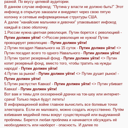
разной. По вкусу целевой аудитории.
В данном случае инфокод: "Путина у власти не должно быть!" Этот
инфокод в открытую заказали и внедряют через свою пятую
колонну и сетевые информационные структуры США.
А далее "нанайские мальчики и девочки" упаковывают инфокод
каждый в свою оболочку.
1.России нужна цветная революция. Путин борется с революцией -
Путин должен уйти!
<>России революция не нужна! Путин
провоцирует революцию -
Путин должен уйти!
2.Путин посадил Навального на 15 суток -
Путин должен уйти!
<>
Путин посадил всего то одного Навального -
Путин должен уйти!
3.Путин тратит резервный фонд -
Путин должен уйти!
<> Путин
копит резервный фонд, вместо того, чтобы тратить на нужды
народа! -
Путин должен уйти!
4.Путин за рынок! -
Путин должен уйти!
<> Путин душит рынок! -
Путин должен уйти!
5.Путин распустил Кавказ! -
Путин должен уйти!
<> Путин убивает
Кавказ! -
Путин должен уйти!
Вот вам и темы для охххеренной драчки на ток-шоу или интернет-
срача! Только перья будут лететь!
В информационной войне главное вычислить все болевые точки
электората. Если их маловато, можно создать искусственно. Путём
взбивания медийной пены вокруг существующей или выдуманной
проблемы. Берется любая проблема и начинается обсуждать её
необходимость или наоборот - опасность. И далее по