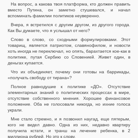
На вопрос, а какова твоя платформа, кто должен править
вместо Путина, он заметно стушевался, и начал
вспоминать фамилии политиков неуверенно.
Вчера, я встретился с другим другом, из другого города.
Как Вы думаете, что я услышал от него?
Слово в слово, со сходными формулировками. Этот
товарищ, является патриотом, славянофилом, и новости
хоть иногда не переключал, но опять, барахтается кое-как в
политике, путая Сербию со Словенией. Живет один, в
деньгах купается.
Что их объединяет, почему они готовы на баррикады,
«получать свободу от тирана»?
Полное равнодушие к политике «ДО». Отсутствие
элементарных знаний о политических процессах в мире,
отсутствие собственного мнения. Хорошее финансовое
положение. Оба не голосовали никогда, но ихние голоса
украли.
Мне стало стремно, и я позвонил наугад, еще пятерым,
кого не видел давно. Одна из них, недавно квартиру
получила кстати, и транш на лечение ребенка, в 2
миллиона рублей. Но это к слову.