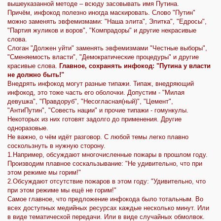
вышеуказанной методе – всюду засовывать имя Путина.
Причём, инфокод полезно иногда маскировать. Слово "Путин"
можно заменять эвфемизмами: "Наша элита", Элитка", "Едросы",
"Партия жуликов и воров", "Компрадоры" и другие некрасивые
слова.
Слоган "Должен уйти" заменять эвфемизмами "Честные выборы",
"Сменяемость власти", "Демократические процедуры" и другие
красивые слова.
Главное, сохранять инфокод: "Путина у власти
не должно быть!"
Внедрять инфокод могут разные типажи. Типаж, внедряющий
инфокод, это тоже часть его оболочки. Допустим - "Милая
девушка", "Правдоруб", "Несогласная(ный)", "Цемент",
"АнтиПутин", "Совесть нации" и прочие типажи - гомункулы.
Некоторых из них готовят задолго до применения. Другие
одноразовые.
Не важно, о чём идёт разговор. С любой темы легко плавно
соскользнуть в нужную сторону.
1.Например, обсуждают многочисленные пожары в прошлом году.
Производим плавное соскальзывание: "Не удивительно, что при
этом режиме мы горим!"
2.Обсуждают отсутствие пожаров в этом году: "Удивительно, что
при этом режиме мы ещё не горим!"
Самое главное, что предложение инфокода было тотальным. Во
всех доступных медийных ресурсах каждые несколько минут. Или
в виде тематической передачи. Или в виде случайных обмолвок.