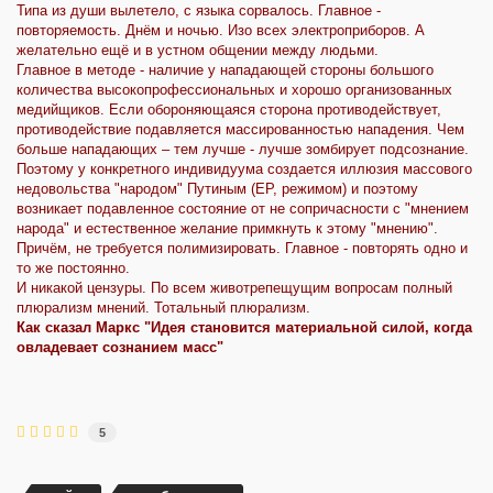
Типа из души вылетело, с языка сорвалось. Главное -
повторяемость. Днём и ночью. Изо всех электроприборов. А
желательно ещё и в устном общении между людьми.
Главное в методе - наличие у нападающей стороны большого
количества высокопрофессиональных и хорошо организованных
медийщиков. Если обороняющаяся сторона противодействует,
противодействие подавляется массированностью нападения. Чем
больше нападающих – тем лучше - лучше зомбирует подсознание.
Поэтому у конкретного индивидуума создается иллюзия массового
недовольства "народом" Путиным (ЕР, режимом) и поэтому
возникает подавленное состояние от не сопричасности с "мнением
народа" и естественное желание примкнуть к этому "мнению".
Причём, не требуется полимизировать. Главное - повторять одно и
то же постоянно.
И никакой цензуры. По всем животрепещущим вопросам полный
плюрализм мнений. Тотальный плюрализм.
Как сказал Маркс "Идея становится материальной силой, когда
овладевает сознанием масс"
5