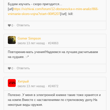
Будем изучать - скоро пригодится...
[url]
https://vizhivai.com/forum/12-obstanovka-v-mire-analiz/866-
vnimanie-skoro-vojna?start=90#5207
[/url] :kill:
Ответить
0
Gomer Simpson
около 13 лет назад
#24863
Повторение-мать учения!Надеемся на лучшее,расчитываем
на худшее. :-*
Ответить
0
Хитрый
около 13 лет назад
#24872
Полезно .У меня в электронной книжке такие тоже хранятся и
на компе.Вместе с наставлениями по стрелковому делу.На
некотрые виды оружия.