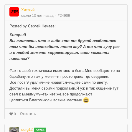
Хитрый
около 13 лет назад
#24909
Posted by Сергей Нечаев:
Хитрый
Вы считаешь что я либо кто то другой озаботился
тем что бы испохабить твою аву? А то что кучу раз
и в любой момент корректируешь свои коменты
наветом?
Факт с авой технически имел место быть.Мне вообщем то по
барабану,что там у меня---я просто довел до сведения.
Все пост 9 удалил--не нравится--ищите сами по инету.
Достали вы меня своими подколами.Я уж и так общение тут
свел к минимуму--так нет же,все продолжают
цепляться.Благомыслы всякие местные
Ответить
0
serg12
Автор