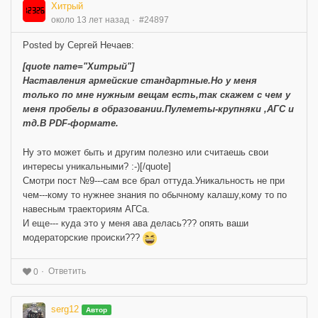
Хитрый
около 13 лет назад
#24897
Posted by Сергей Нечаев:
[quote name="Хитрый"]
Наставления армейские стандартные.Но у меня
только по мне нужным вещам есть,так скажем с чем у
меня пробелы в образовании.Пулеметы-крупняки ,АГС и
тд.В PDF-формате.
Ну это может быть и другим полезно или считаешь свои
интересы уникальными? :-)[/quote]
Cмотри пост №9---сам все брал оттуда.Уникальность не при
чем---кому то нужнее знания по обычному калашу,кому то по
навесным траекториям АГСа.
И еще--- куда это у меня ава делась??? опять ваши
модераторские происки???
Ответить
0
serg12
Автор