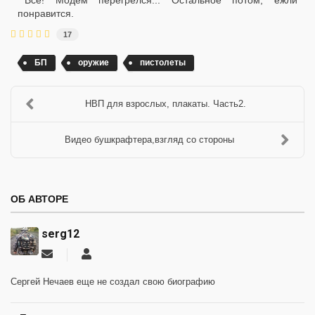
Всё! Модем перегрелся... Остальное потом, ежли
понравится.
17
БП
оружие
пистолеты
НВП для взрослых, плакаты. Часть2.
Видео бушкрафтера,взгляд со стороны
ОБ АВТОРЕ
serg12
Подписаться
serg12
на
обновление
Сергей Нечаев еще не создал свою биографию
автора