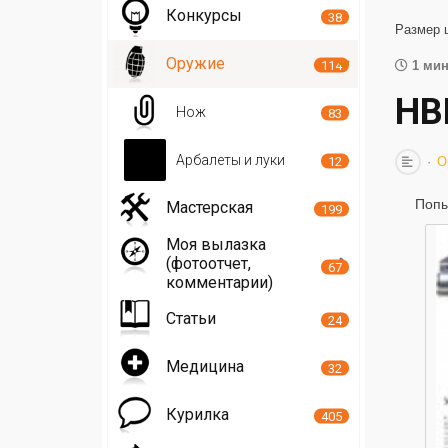
Конкурсы
38
Размер 
Оружие
114
1 мин
НВ
Нож
83
Арбалеты и луки
12
О
Попы
Мастерская
199
Моя вылазка
(фотоотчет,
67
комментарии)
Статьи
24
Медицина
32
Курилка
405