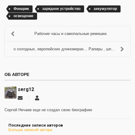
Фонарик
зарядное устройство
аккумулятор
освещение
Рабочие часы и самопальные ремешки.
о холодных, европейских длиномерах... Рапиры , шп...
ОБ АВТОРЕ
serg12
Подписаться
serg12
на
обновление
Сергей Нечаев еще не создал свою биографию
автора
Последние записи авторов
Больше записей автора