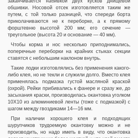
заканчивается набивкой двух кусков днищевой
обшивки. Носовой отсек изготовляется таким же
путем, с той только разницей, что спереди борта
приколачиваются не к переборке, а к прямому
форштевню высотой 200 мм; его сечение —
треугольное (высота 20 и основание — 40 мм).
Чтобы корма и нос несколько приподнимались,
поперечные переборки на крайних стыках секции
ставятся с небольшим наклоном внутрь.
Такие лодки изготовлялись без применения какого-
либо клея, но не текли и служили долго. Вместо клея
применялась подмазка густой масляной краской
(охрой). Рейки прибивались к фанере и сразу же, до
засыхания краски, производилась окантовка уголком
10X10 из алюминиевой ленты (тоже с подмазкой) с
шагом между гвоздиками 14—16 мм.
При наличии хорошего клея и подходящих
шурупчиков трудоемкую окантовку можно и не
производить, но надо иметь в виду, что окантовка