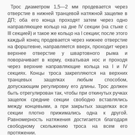
Трос диаметром 1,5—2 мм продевается через
отверстие в нижней транцевой натяжной защелке в
ДП; оба его конца проходят затем через одно
направляющее кольцо на дне IV секции (на стыке с
III секцией) и такое же кольцо на I секции; после этого
каждый конец продевается через нижнее отверстие
на форштевне, направляется вверх, проходит через
верхнее отверстие у швартовного рыма и
поворачивает в корму, охватывая нос и проходя
через верхние направляющие кольца на I и IV
секциях. Концы троса закрепляются на верхних
транцевых защелках любым способом,
допускающим регулировку его длины. Трос должен
быть отрегулирован так, чтобы при откинутых ручках
защелок средние секции свободно вставлялись
между концевыми, а при закрытых защелках все
секции плотно прижимались одна к другой.
Равномерность натяжения достигается благодаря
свободному скольжению троса на всем его
протяжении.