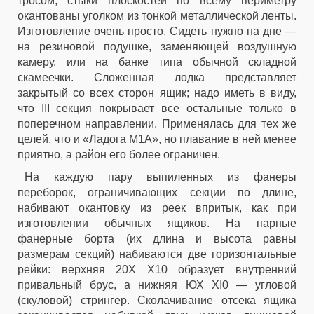
тросом; стыки плоскостей по всему периметру
окантованы уголком из тонкой металлической ленты.
Изготовление очень просто. Сидеть нужно на дне —
на резиновой подушке, заменяющей воздушную
камеру, или на банке типа обычной складной
скамеечки. Сложенная лодка представляет
закрытый со всех сторон ящик; надо иметь в виду,
что III секция покрывает все остальные только в
поперечном направлении. Применялась для тех же
целей, что и «Ладога М1А», но плавание в ней менее
приятно, а район его более ограничен.
На каждую пару выпиленных из фанеры
переборок, ограничивающих секции по длине,
набивают окантовку из реек впритык, как при
изготовлении обычных ящиков. На парные
фанерные борта (их длина и высота равны
размерам секций) набиваются две горизонтальные
рейки: верхняя 20Х Х10 образует внутренний
привальный брус, а нижняя ЮХ XI0 — угловой
(скуловой) стрингер. Сколачивание отсека ящика