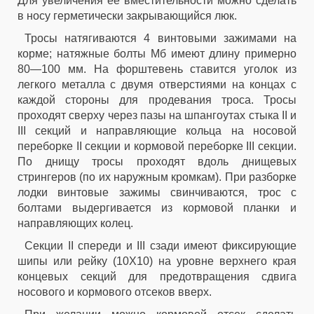
Для увеличения ее вместительности можно сделать
в носу герметически закрывающийся люк.
Тросы натягиваются 4 винтовыми зажимами на
корме; натяжные болты Мб имеют длину примерно
80—100 мм. На форштевень ставится уголок из
легкого металла с двумя отверстиями на концах с
каждой стороны для продевания троса. Тросы
проходят сверху через пазы на шпангоутах стыка II и
III секций и направляющие кольца на носовой
переборке II секции и кормовой переборке III секции.
По днищу тросы проходят вдоль днищевых
стрингеров (по их наружным кромкам). При разборке
лодки винтовые зажимы свинчиваются, трос с
болтами выдергивается из кормовой планки и
направляющих колец.
Секции II спереди и III сзади имеют фиксирующие
шипы или рейку (10X10) на уровне верхнего края
концевых секций для предотвращения сдвига
носового и кормового отсеков вверх.