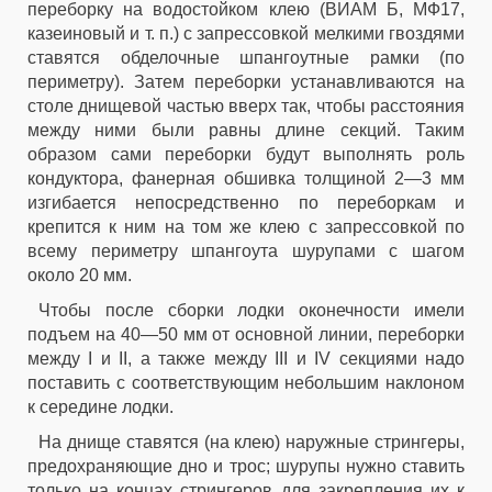
переборку на водостойком клею (ВИАМ Б, МФ17,
казеиновый и т. п.) с запрессовкой мелкими гвоздями
ставятся обделочные шпангоутные рамки (по
периметру). Затем переборки устанавливаются на
столе днищевой частью вверх так, чтобы расстояния
между ними были равны длине секций. Таким
образом сами переборки будут выполнять роль
кондуктора, фанерная обшивка толщиной 2—3 мм
изгибается непосредственно по переборкам и
крепится к ним на том же клею с запрессовкой по
всему периметру шпангоута шурупами с шагом
около 20 мм.
Чтобы после сборки лодки оконечности имели
подъем на 40—50 мм от основной линии, переборки
между I и II, а также между III и IV секциями надо
поставить с соответствующим небольшим наклоном
к середине лодки.
На днище ставятся (на клею) наружные стрингеры,
предохраняющие дно и трос; шурупы нужно ставить
только на концах стрингеров для закрепления их к