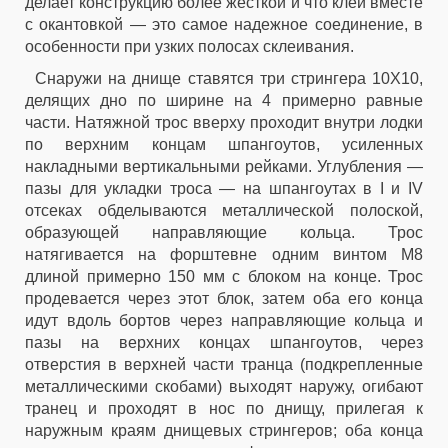
делает конструкцию более жесткой и что клей вместе
с окантовкой — это самое надежное соединение, в
особенности при узких полосах склеивания.
Снаружи на днище ставятся три стрингера 10X10,
делящих дно по ширине на 4 примерно равные
части. Натяжной трос вверху проходит внутри лодки
по верхним концам шпангоутов, усиленных
накладными вертикальными рейками. Углубления —
пазы для укладки троса — на шпангоутах в I и IV
отсеках обделываются металлической полоской,
образующей направляющие кольца. Трос
натягивается на форштевне одним винтом М8
длиной примерно 150 мм с блоком на конце. Трос
продевается через этот блок, затем оба его конца
идут вдоль бортов через направляющие кольца и
пазы на верхних концах шпангоутов, через
отверстия в верхней части транца (подкрепленные
металлическими скобами) выходят наружу, огибают
транец и проходят в нос по днищу, прилегая к
наружным краям днищевых стрингеров; оба конца