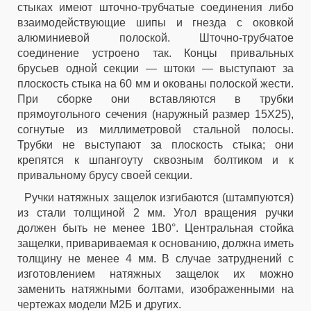
стыках имеют шточно-трубчатые соединения либо
взаимодействующие шипы и гнезда с оковкой
алюминиевой полоской. Шточно-трубчатое
соединение устроено так. Концы привальных
брусьев одной секции — штоки — выступают за
плоскость стыка на 60 мм и окованы полоской жести.
При сборке они вставляются в трубки
прямоугольного сечения (наружный размер 15X25),
согнутые из миллиметровой стальной полосы.
Трубки не выступают за плоскость стыка; они
крепятся к шпангоуту сквозным болтиком и к
привальному брусу своей секции.
Ручки натяжных защелок изгибаются (штампуются)
из стали толщиной 2 мм. Угол вращения ручки
должен быть не менее 1В0°. Центральная стойка
защелки, привариваемая к основанию, должна иметь
толщину не менее 4 мм. В случае затруднений с
изготовлением натяжных защелок их можно
заменить натяжными болтами, изображенными на
чертежах модели М2Б и других.