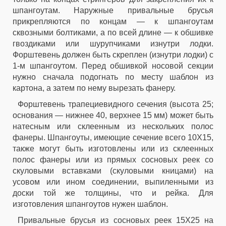
шпангоутам. Наружные привальные брусья
прикрепляются по концам — к шпангоутам
сквозными болтиками, а по всей длине — к обшивке
гвоздиками или шурупчиками изнутри лодки.
Форштевень должен быть скреплен (изнутри лодки) с
1-м шпангоутом. Перед обшивкой носовой секции
нужно сначала подогнать по месту шаблон из
картона, а затем по нему вырезать фанеру.
Форштевень трапециевидного сечения (высота 25;
основания — нижнее 40, верхнее 15 мм) может быть
натесным или склеенным из нескольких полос
фанеры. Шпангоуты, имеющие сечение всего 10X15,
также могут быть изготовлены или из склеенных
полос фанеры или из прямых сосновых реек со
скуловыми вставками (скуловыми кницами) на
усовом или ином соединении, выпиленными из
доски той же толщины, что и рейка. Для
изготовления шпангоутов нужен шаблон.
Привальные брусья из сосновых реек 15X25 на