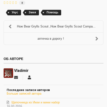
8
Укус
Змея
Помощь
Нож Bear Grylls Scout ,Нож Bear Grylls Scout Compa...
аптечка в дорогу !
ОБ АВТОРЕ
Vladimir
Подписаться
Vladimir
на
обновление
Последние записи авторов
автора
Больше записей автора
Щепочница из Икеи и мини набор
16.03.2016