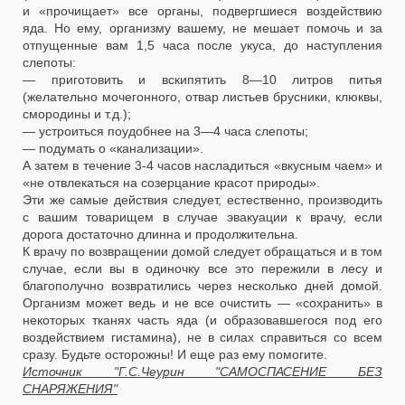
и «прочищает» все органы, подвергшиеся воздействию
яда. Но ему, организму вашему, не мешает помочь и за
отпущенные вам 1,5 часа после укуса, до наступления
слепоты:
— приготовить и вскипятить 8—10 литров питья
(желательно мочегонного, отвар листьев брусники, клюквы,
смородины и т.д.);
— устроиться поудобнее на 3—4 часа слепоты;
— подумать о «канализации».
А затем в течение 3-4 часов насладиться «вкусным чаем» и
«не отвлекаться на созерцание красот природы».
Эти же самые действия следует, естественно, производить
с вашим товарищем в случае эвакуации к врачу, если
дорога достаточно длинна и продолжительна.
К врачу по возвращении домой следует обращаться и в том
случае, если вы в одиночку все это пережили в лесу и
благополучно возвратились через несколько дней домой.
Организм может ведь и не все очистить — «сохранить» в
некоторых тканях часть яда (и образовавшегося под его
воздействием гистамина), не в силах справиться со всем
сразу. Будьте осторожны! И еще раз ему помогите.
Источник "Г.С.Чеурин "САМОСПАСЕНИЕ БЕЗ
СНАРЯЖЕНИЯ"