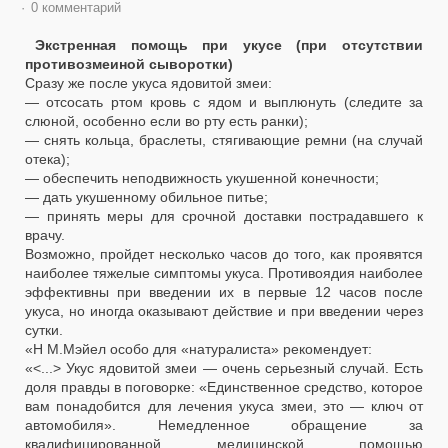
0 комментарий
Экстренная помощь при укусе (при отсутствии
противозмеиной сыворотки)
Сразу же после укуса ядовитой змеи:
— отсосать ртом кровь с ядом и выплюнуть (следите за
слюной, особенно если во рту есть ранки);
— снять кольца, браслеты, стягивающие ремни (на случай
отека);
— обеспечить неподвижность укушенной конечности;
— дать укушенному обильное питье;
— принять меры для срочной доставки пострадавшего к
врачу.
Возможно, пройдет несколько часов до того, как проявятся
наиболее тяжелые симптомы укуса. Противоядия наиболее
эффективны при введении их в первые 12 часов после
укуса, но иногда оказывают действие и при введении через
сутки.
«Н М.Мэйел особо для «натуралиста» рекомендует:
«<...> Укус ядовитой змеи — очень серьезный случай. Есть
доля правды в поговорке: «Единственное средство, которое
вам понадобится для лечения укуса змеи, это — ключ от
автомобиля». Немедленное обращение за
квалифицированной медицинской помощью