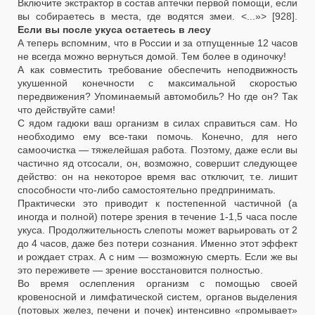
Включите экстрактор в состав аптечки первой помощи, если
вы собираетесь в места, где водятся змеи. <...»> [928].
Если вы после укуса остаетесь в лесу
А теперь вспомним, что в России и за отпущенные 12 часов
не всегда можно вернуться домой. Тем более в одиночку!
А как совместить требование обеспечить неподвижность
укушенной конечности с максимальной скоростью
передвижения? Упоминаемый автомобиль? Но где он? Так
что действуйте сами!
С ядом гадюки ваш организм в силах справиться сам. Но
необходимо ему все-таки помочь. Конечно, для него
самоочистка — тяжелейшая работа. Поэтому, даже если вы
частично яд отсосали, он, возможно, совершит следующее
действо: он на некоторое время вас отключит, т.е. лишит
способности что-либо самостоятельно предпринимать.
Практически это приводит к постепенной частичной (а
иногда и полной) потере зрения в течение 1-1,5 часа после
укуса. Продолжительность слепоты может варьировать от 2
до 4 часов, даже без потери сознания. Именно этот эффект
и рождает страх. А с ним — возможную смерть. Если же вы
это переживете — зрение восстановится полностью.
Во время ослепления организм с помощью своей
кровеносной и лимфатической систем, органов выделения
(потовых желез, печени и почек) интенсивно «промывает»