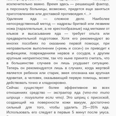
исключительно важно. Время здесь — решающий фактор,
а персоналу больницы, возможно, придется еще заняться
приготовлением или доставкой противоядия.<...>
Удаление яда — сложное дело. Наиболее
непосредственный метод — надрезы бритвой или лезвием
ножа (параллельные, а не крестообразные) над метками от
клыков и высасывание яда — требует опыта или
предварительной подготовки. Хотя его рекомендуют во
многих пособиях по оказанию первой помощи, при
неправильном выполнении («режь и соси») он приводит к
инфекциям, повреждениям нервов и сосудов, к другим
крупным неприятностям, так что ныне принято считать, что
в большинстве случаев он лишь ухудшает ситуацию.
Теперь он рекомендуется лишь в случаях, когда жертвой
является ребенок или старик, змея опознана как крупная
ядовитая, а человек, оказывающий первую помощь, может
действовать точно и хладнокровно.
Сейчас существует более эффективное во всех
отношениях средство — экстрактор яда
(что-то типо
шприца - погуглите если что)
. Это шприц с присоской,
создающий на поверхности кожи вакуум, достаточно
сильный для того, чтобы удалить 25—35% яда.
Использовать его следует в первые 5 минут после укуса.