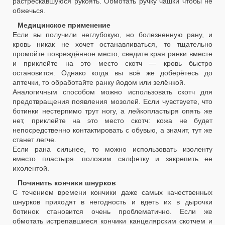
растрескавшуюся рукоять. Обмотать ручку чашки чтобы не
обжечься.
Медицинское применение
Если вы получили неглубокую, но болезненную рану, и
кровь никак не хочет останавливаться, то тщательно
промойте повреждённое место, сведите края ранки вместе
и приклейте на это место скотч — кровь быстро
остановится. Однако когда вы всё же доберётесь до
аптечки, то обработайте ранку йодом или зелёнкой.
Аналогичным способом можно использовать скотч для
предотвращения появления мозолей. Если чувствуете, что
ботинки нестерпимо трут ногу, а лейкопластыря опять же
нет, приклейте на это место скотч: кожа не будет
непосредственно контактировать с обувью, а значит, тут же
станет легче.
Если рана сильнее, то можно использовать изоленту
вместо пластыря. положим салфетку и закрепить ее
ихолентой.
Починить кончики шнурков
С течением времени кончики даже самых качественных
шнурков приходят в негодность и вдеть их в дырочки
ботинок становится очень проблематично. Если же
обмотать истрепавшиеся кончики канцелярским скотчем и