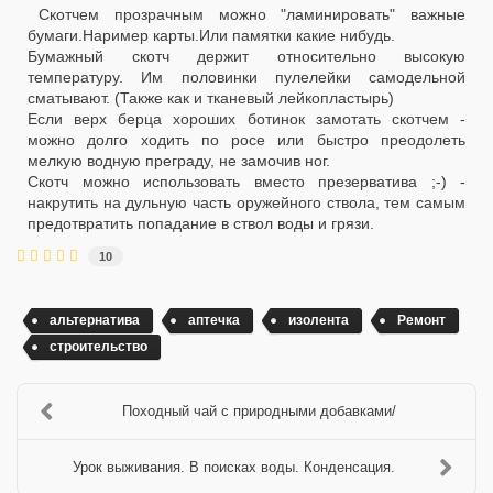
Скотчем прозрачным можно "ламинировать" важные
бумаги.Наример карты.Или памятки какие нибудь.
Бумажный скотч держит относительно высокую
температуру. Им половинки пулелейки самодельной
сматывают. (Также как и тканевый лейкопластырь)
Если верх берца хороших ботинок замотать скотчем -
можно долго ходить по росе или быстро преодолеть
мелкую водную преграду, не замочив ног.
Скотч можно использовать вместо презерватива ;-) -
накрутить на дульную часть оружейного ствола, тем самым
предотвратить попадание в ствол воды и грязи.
10
альтернатива
аптечка
изолента
Ремонт
строительство
Походный чай с природными добавками/
Урок выживания. В поисках воды. Конденсация.