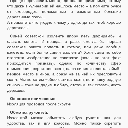
Проще перечислить места, где она не применима, потому
что даже в кулинарии ей нашлось место – а помните ручки
от сковородок, поломанные и замотанные большие
деревянные ложки…
А примотать что угодно к чему угодно, да так, чтоб хорошо
держалось!
Синей советской изоленте впору петь дифирамбы и
слагать сонеты. И правда, а разве смогла бы первая
советская ракета попасть в космос, или даже вообще
взлететь, если бы не синяя изолента? Хотя сама по себе
изолента изобретение не советское (жаль, но этот факт
приходиться признать), однако по количеству сфер
применения, вероятнее всего, наша синяя изолента займёт
первое место в мире, а сразу же за ней их пресловутый
скотч. Мы не хотим «обесчестить» скотч, но и нашу родную
синюю – тоже не дадим в обиду, отстоим, так сказать, честь
державы.
Основное применение
Изоляция проводов после скрутки.
Обмотка рукоятей.
Изолентой можно обмотать любую рукоять как для
удобства, так и для красоты. Можно также скрепить