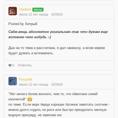
Vladimir
Автор
около 12 лет назад
#25920
Posted by Хитрый:
Сабж-вещь абсолютно уникальная--так что думаю еще
вспомню чего нибудь :-)
Дык на то тема и рассчитана, я дал закваску, а всем миром
будет думать и вспоминать.
Ответить
0
Poruchik
около 12 лет назад
#25928
"Нет ничего более вечного, чем то, что обмотано синей
изолентой"
по теме: Если верх берца хороших ботинок замотать скотчем -
можно долго ходить по росе или быстро преодолеть мелкую
водную преграду, не замочив ног.