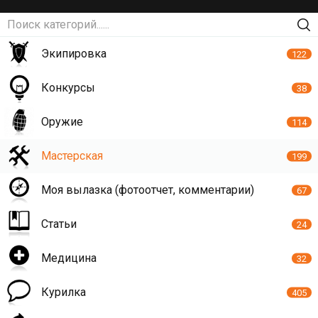
Экипировка
122
Конкурсы
38
Оружие
114
Мастерская
199
Моя вылазка (фотоотчет, комментарии)
67
Статьи
24
Медицина
32
Курилка
405