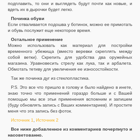
подплавить, то они и выглядеть будут почти как новые, и
вдеть их в дырочки будет легко.
Починка обуви
Если отваливается подошва у ботинок, можно ее примотать
и обувь послужит еще некоторое время.
Остальное применение
Можно использовать как материал для постройки
временного убежища (вместо веревки скреплять между
собой ветки). Скрепить для удобства два оружейных
магазина. Уравновесить стрелу как лука, так и арбалета.
Обмотать тетиву для увеличения ее износостойкости.
Так же починка дуг из стеклопластика.
P.S. Это все что пришло в голову и было найдено в инете,
знаю точно что применений гораздо больше и с Вашей
помощью мы все этьи применения вспомним и запишем
(буду обновлять запись с Ваших комментариев). И простите
меня что эта запись без фоток.
Источник 1
,
Источник 2
Все ниже добавленное из комментариев почерпнуто и
насоветованно.