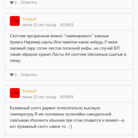
Ответить
0
Хитрый
около 12 лет назад
#25903
Скотчем прозрачным можно "ламинировать" важные
бумаги.Наример карты.Или памятки какие нибудь.У меня
закомый пару сотен листов полезной инфы ,на случай БП
таким образом хранит.Листы А4 скотчем обклееные,сшитые в
папку.
Ответить
0
Хитрый
около 12 лет назад
#25904
Бумажный скотч держит относительно высокую
температуру.Я им половинки пулелейки самодельной
сматываю.Изолента обычная при этом плавится и воняет---а
вот бумажный скотч самое то. :-)