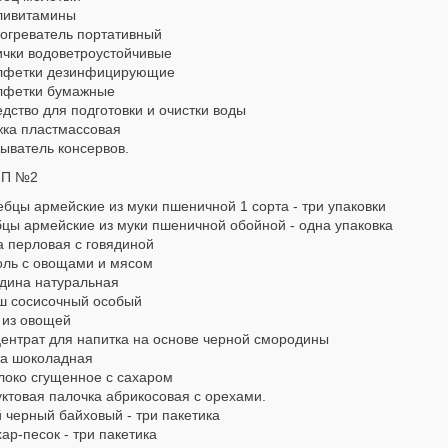
ливитамины
зогреватель портативный
ички водоветроустойчивые
лфетки дезинфицирующие
лфетки бумажные
дство для подготовки и очистки воды
жка пластмассовая
ыватель консервов.
-П №2
ебцы армейские из муки пшеничной 1 сорта - три упаковки
бцы армейские из муки пшеничной обойной - одна упаковка
а перловая с говядиной
оль с овощами и мясом
ядина натуральная
ш сосисочный особый
 из овощей
центрат для напитка на основе черной смородины
та шоколадная
локо сгущенное с сахаром
ктовая палочка абрикосовая с орехами.
 черный байховый - три пакетика
ар-песок - три пакетика