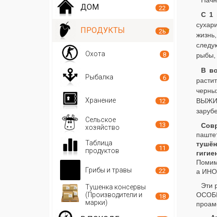
Начну
ДОМ
22
С 1 
сухар
ПРОДУКТЫ
28
жизнь,
следу
Охота
8
рыбы, 
В в
Рыбалка
6
расти
черны
Хранение
ВЫЖИВ
12
заруб
Сельское
13
Сов
хозяйство
пашт
Таблица
тушён
11
продуктов
гигие
Помим
Грибы и травы
22
а ИНОГ
Эти 
Тушенка консервы
(Производители и
ОСОБЕ
18
марки)
проаме