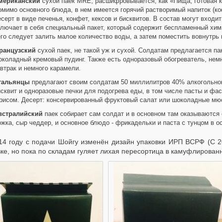
мериканский
сухой паек MRE, расшифровывается, как «Пища, готовая к
мимо основного блюда, в нем имеется горячий растворимый напиток (ко
серт в виде печенья, конфет, кексов и бисквитов. В состав могут входи
лючает в себя специальный пакет, который содержит беспламенный хими
го следует залить малое количество воды, а затем поместить вовнутрь 
ранцузский
сухой паек, не такой уж и сухой. Солдатам предлагается па
коладный кремовый пудинг. Также есть одноразовый обогреватель, нем
втрак и немного карамели.
тальянцы
предлагают своим солдатам 50 миллилитров 40% алкогольног
сквит и одноразовые печки для подогрева еды, в том числе пасты и фас
 рисом. Десерт: консервированный фруктовый салат или шоколадные мю
встралийский
паек собирает сам солдат и в основном там оказываются 
жка, сыр чеддер, и основное блюдо - фрикадельки и паста с тунцом в о
14 году с подачи Шойгу изменён дизайн упаковки ИРП ВСРФ (С 20
ке, но пока по складам гуляет лихая пересортица в камуфлированны