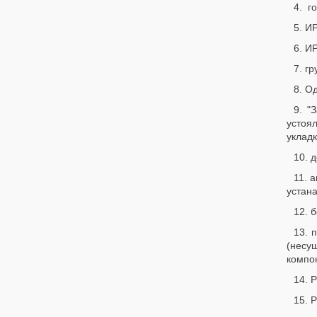
4. г
5. И
6. И
7. г
8. О
9. "
устоя
укладк
10. 
11. 
устан
12. 
13. 
(несу
компон
14. 
15. 