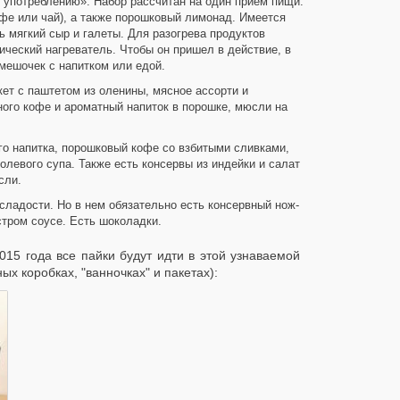
 употреблению». Набор рассчитан на один прием пищи.
фе или чай), а также порошковый лимонад. Имеется
ть мягкий сыр и галеты. Для разогрева продуктов
ческий нагреватель. Чтобы он пришел в действие, в
мешочек с напитком или едой.
кет с паштетом из оленины, мясное ассорти и
ного кофе и ароматный напиток в порошке, мюсли на
о напитка, порошковый кофе со взбитыми сливками,
олевого супа. Также есть консервы из индейки и салат
сли.
сладости. Но в нем обязательно есть консервный нож-
стром соусе. Есть шоколадки.
15 года все пайки будут идти в этой узнаваемой
х коробках, "ванночках" и пакетах):