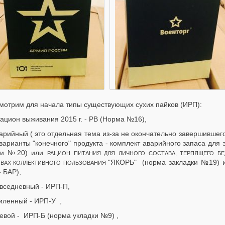
мотрим для начала типы существующих сухих пайков (ИРП):
Рацион выживания 2015 г. - РВ (Норма №16),
варийный ( это отдельная тема из-за не окончательно завершившег
варианты "конечного" продукта - комплект аварийного запаса для 
ки №20) или
РАЦИОН ПИТАНИЯ ДЛЯ ЛИЧНОГО СОСТАВА, ТЕРПЯЩЕГО Б
"ЯКОРЬ" (норма закладки №19) и
ТВАХ КОЛЛЕКТИВНОГО ПОЛЬЗОВАНИЯ
 БАР),
овседневный - ИРП-П,
силенный - ИРП-У ,
оевой - ИРП-Б (норма укладки №9) ,