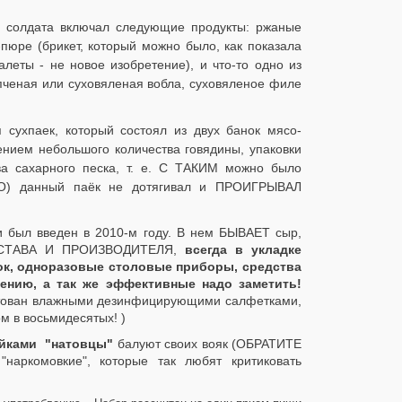
) солдата включал следующие продукты: ржаные
-пюре (брикет, который можно было, как показала
галеты - не новое изобретение), и что-то одно из
пченая или суховяленая вобла, суховяленое филе
сухпаек, который состоял из двух банок мясо-
ением небольшого количества говядины, упаковки
тва сахарного песка, т. е. С ТАКИМ можно было
О) данный паёк не дотягивал и ПРОИГРЫВАЛ
 был введен в 2010-м году. В нем БЫВАЕТ сыр,
СОСТАВА И ПРОИЗВОДИТЕЛЯ,
всегда в укладке
анок, одноразовые столовые приборы, средства
нению, а так же эффективные надо заметить!
ктован влажными дезинфицирующими салфетками,
м в восьмидесятых! )
йками "натовцы"
балуют своих вояк (ОБРАТИТЕ
комовкие", которые так любят критиковать