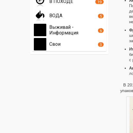
А
В ПОХОДЕ
19
По
де
ВОДА
5
вк
не
Выживай -
Ф
6
Информация
шо
за
Свои
3
И
би
с
А
ло
В 20
упаков