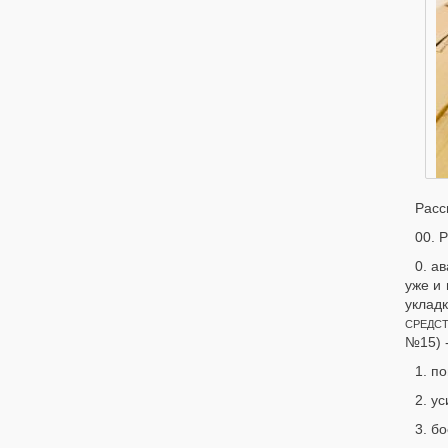
Расс
00. 
0. а
уже и 
уклад
СРЕДС
№15) -
1. п
2. у
3. б