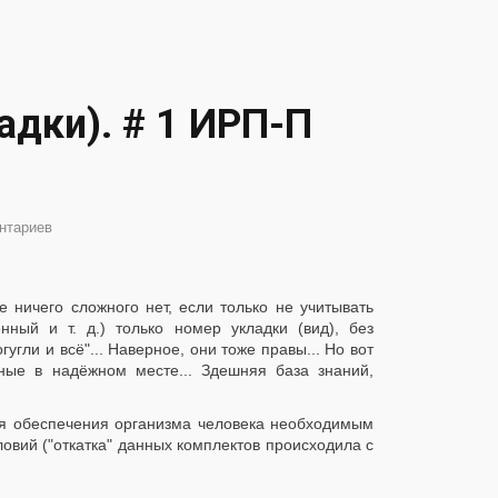
адки). # 1 ИРП-П
нтариев
 ничего сложного нет, если только не учитывать
нный и т. д.) только номер укладки (вид), без
гли и всё"... Наверное, они тоже правы... Но вот
ные в надёжном месте... Здешняя база знаний,
ля обеспечения организма человека необходимым
овий ("откатка" данных комплектов происходила с