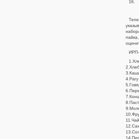
16.
Тепе
указы
набор
пайка
оценит
ИРП-
1.Хл
2.Хле
3.Каша
4.Рагу
5.Говя
6.Пер
7.Конц
8.Пас
9.Мол
10.Фру
11.Чай
12.Сах
13.Со
14.Пе