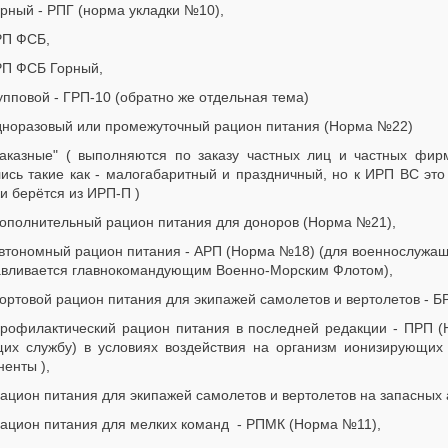
орный - РПГ (норма укладки №10),
РП ФСБ,
РП ФСБ Горный,
рупповой - ГРП-10 (обратно же отдельная тема)
дноразовый или промежуточный рацион питания (Норма №22)
Заказные" ( выполняются по заказу частных лиц и частных фир
лись такие как - малогабаритный и праздничный, но к ИРП ВС это
и берётся из ИРП-П )
дополнительный рацион питания для доноров (Норма №21),
автономный рацион питания - АРП (Норма №18) (для военнослужащ
авливается главнокомандующим Военно-Морским Флотом),
бортовой рацион питания для экипажей самолетов и вертолетов - 
профилактический рацион питания в последней редакции - ПРП 
щих службу) в условиях воздействия на организм ионизирующих
енты ),
Рацион питания для экипажей самолетов и вертолетов на запасны
Рацион питания для мелких команд - РПМК (Норма №11),