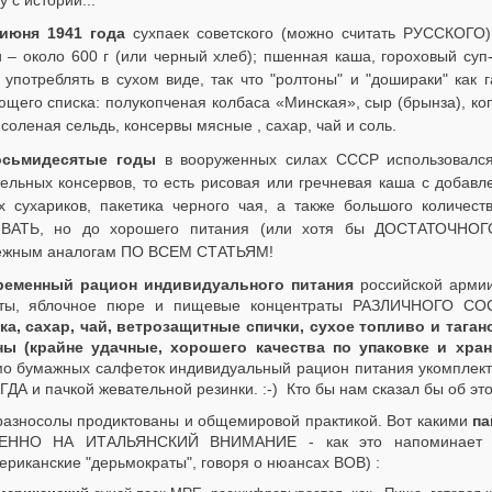
 с истории...
июня 1941 года
сухпаек советского (можно считать РУССКОГО
и – около 600 г (или черный хлеб); пшенная каша, гороховый суп
 употреблять в сухом виде, так что "ролтоны" и "дошираки" как 
ющего списка: полукопченая колбаса «Минская», сыр (брынза), ко
соленая сельдь, консервы мясные , сахар, чай и соль.
осьмидесятые годы
в вооруженных силах СССР использовался 
тельных консервов, то есть рисовая или гречневая каша с добавл
х сухариков, пакетика черного чая, а также большого количес
АТЬ, но до хорошего питания (или хотя бы ДОСТАТОЧНОГ
ежным аналогам ПО ВСЕМ СТАТЬЯМ!
ременный рацион индивидуального питания
российской армии
еты, яблочное пюре и пищевые концентраты РАЗЛИЧНОГО 
ка, сахар, чай, ветрозащитные спички, сухое топливо и таг
ны (крайне удачные, хорошего качества по упаковке и хра
о бумажных салфеток индивидуальный рацион питания укомпле
ДА и пачкой жевательной резинки. :-) Кто бы нам сказал бы об это
разносолы продиктованы и общемировой практикой. Вот какими
па
ННО НА ИТАЛЬЯНСКИЙ ВНИМАНИЕ - как это напоминает "нар
риканские "дерьмократы", говоря о нюансах ВОВ) :