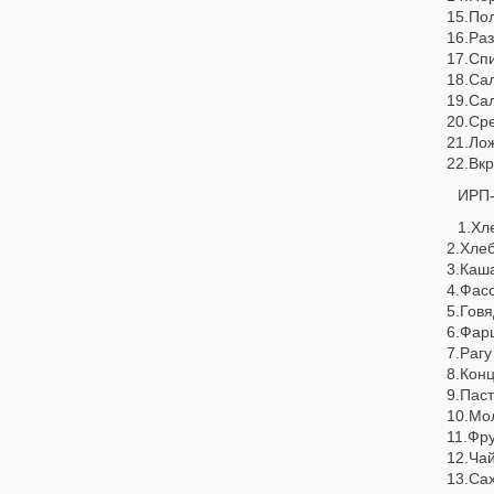
15.По
16.Ра
17.Сп
18.Са
19.Са
20.Сре
21.Ло
22.Вкр
ИРП
1.Хл
2.Хле
3.Каш
4.Фас
5.Гов
6.Фар
7.Рагу
8.Кон
9.Пас
10.Мо
11.Фру
12.Чай
13.Сах