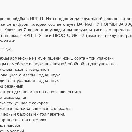
рь перейдём к ИРП-П. На сегодня индивидуальный рацион питани
вается цифрой, которая соответствует ВАРИАНТУ НОРМЫ ЗАКЛА
а. Какой из 7 вариантов укладки вы получили (или вам предла
, например: ИРП-П- 2 или ПРОСТО ИРП-2 (имеется ввиду, что ра
ь сами:
 П №1
ебцы армейские из муки пшеничной 1 сорта - три упаковки
бцы армейские из муки пшеничной обойной - одна упаковка
 славянская с говядиной
 овощное с мясом - одна штука
дина натуральная - одна штука
ец резанный
ентрат для напитка на основе шиповника
та шоколадная
око сгущенное с сахаром
ктовая палочка сливовая с орехами.
 черный байховый - три пакетика
ар-песок - три пакетика
ль пищевая
рец молотый