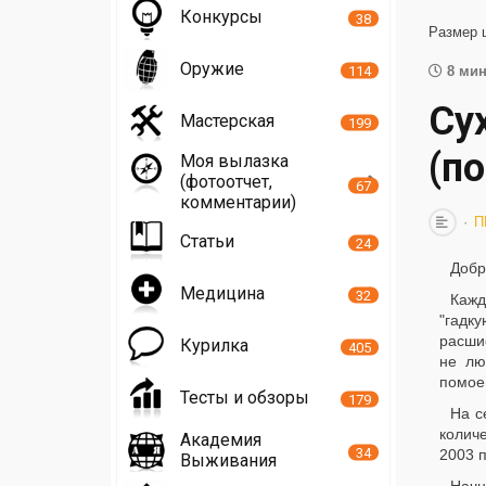
Конкурсы
38
Размер 
Оружие
114
8 мин
Сух
Мастерская
199
(п
Моя вылазка
(фотоотчет,
67
комментарии)
П
Статьи
24
Добр
Медицина
32
Кажд
"гадк
расшиф
Курилка
405
не лю
помоем
Тесты и обзоры
179
На с
количе
Академия
34
2003 п
Выживания