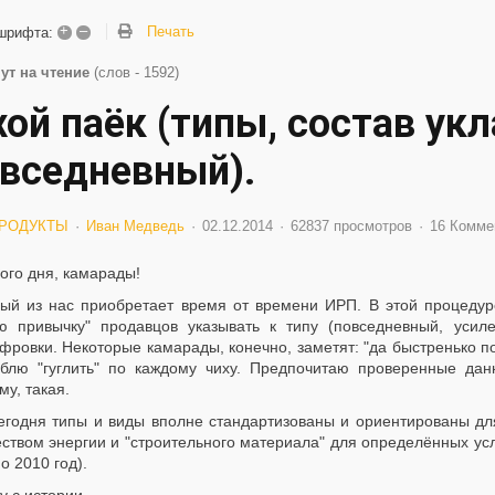
+
–
Печать
шрифта:
ут на чтение
(слов - 1592)
ой паёк (типы, состав укл
овседневный).
РОДУКТЫ
Иван Медведь
02.12.2014
62837 просмотров
16 Комме
ого дня, камарады!
ый из нас приобретает время от времени ИРП. В этой процедуре
ую привычку" продавцов указывать к типу (повседневный, усиле
ровки. Некоторые камарады, конечно, заметят: "да быстренько погу
блю "гуглить" по каждому чиху. Предпочитаю проверенные дан
у, такая.
егодня типы и виды вполне стандартизованы и ориентированы д
ством энергии и "строительного материала" для определённых усл
о 2010 год).