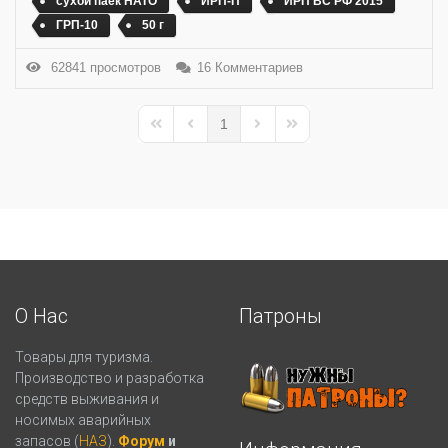
сухой паёк НАТО
ИРП-П
ИРП ВС РФ 2015
ГРП-10
50 г
62841 просмотров
16 Комментариев
1
First Page
Previous Page
Next Page
Last Page
О Нас
Патроны
Товары для туризма.
Производство и разработка
средств выживания и
носимых аварийных
запасов (
НАЗ
).
Форум
и