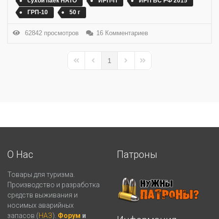
сухой паёк НАТО
ИРП-П
ИРП ВС РФ 2015
ГРП-10
50 г
62842 просмотров
16 Комментариев
1
First Page
Previous Page
Next Page
Last Page
О Нас
Патроны
Товары для туризма.
Производство и разработка
средств выживания и
носимых аварийных
запасов (
НАЗ
).
Форум
и