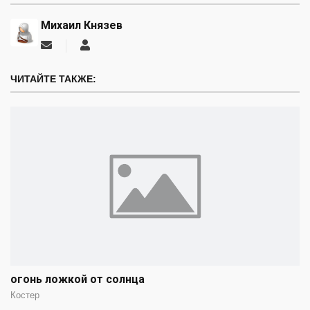
Михаил Князев
Подписаться
Михаил
на
Князев
обновление
ЧИТАЙТЕ ТАКЖЕ:
автора
огонь ложкой от солнца
Костер