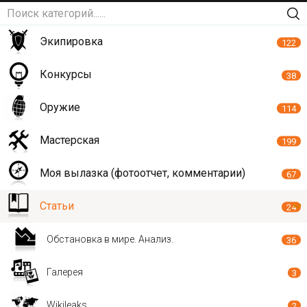
Экипировка
122
Конкурсы
38
Оружие
114
Мастерская
199
Моя вылазка (фотоотчет, комментарии)
67
Статьи
24
Обстановка в мире. Анализ.
36
Галерея
3
Wikileaks
2