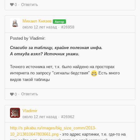
Ответить
0
Михаил Князев
Автор
около 12 лет назад
#26958
Posted by Vladimir:
Спасибо за таблицу, крайне полезная инфа.
А откуда взял? Источник укажи.
Точного источника нет, т.к. было найдено на просторах
интернета по запросу "сигналы бедствия"
Есть много
видов такой таблицы
Ответить
0
Vladimir
около 12 лет назад
#26962
http://s.pikabu.ru/images/big_size_comm/2013-
10_2/13810647803661.png
- это адрес картинки, т.е. где-то на