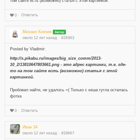
том сайте есть (возможно) статья с этой картинкой.
Ответить
0
Михаил Князев
Автор
около 12 лет назад
#26963
Posted by Vladimir:
http://s.pikabu.ru/images/big_size_comm/2013-
10_2/13810647803661.png - это адрес картинки, т.е. где-
то на том сайте есть (возможно) статья с этой
картинкой.
Пробовал найти, не удалось =( Только с кеша гугла осталась
фотка
Ответить
0
Иван 34
около 12 лет назад
#29667