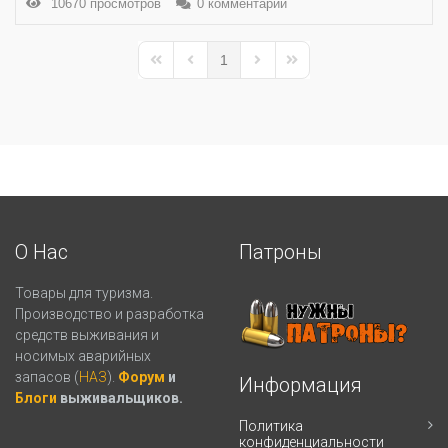
10670 просмотров
0 комментарий
1
First Page
Previous Page
Next Page
Last Page
О Нас
Патроны
Товары для туризма.
Производство и разработка
средств выживания и
носимых аварийных
запасов (
НАЗ
).
Форум
и
Информация
Блоги
выживальщиков.
Политика
конфиденциальности