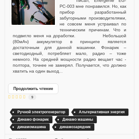
писал, Energenie EG-
PC-003 мне понравился. Но, как
прибор разработанный
забугорными производителями,
не совсем меня устраивал по
техническим причинам. Что и
подвигло меня на доработки. Небольшой
(80мАч) аккумулятор в принципе является
достаточным для данной машинки. Фонарик –
светодиодный, потребляет мало, радио – тоже
немного. На средней мощности радио вещает час -
полтора, точнее не замерял. Получается, что должно
хватить на один выход...
Продолжить чтение
9
Ручной электрогенератор
Альтернативная энергия
Динамо фонарик
Динамо машины
динамомашина
динамозарядник